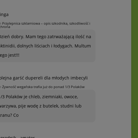
inga
n
Przylepnica szklarniowa – opis szkodnika, szkodliwość i
chrona
Dzień dobry. Mam tego zatrważającą ilość na
aktinidii, dolnych liściach i łodygach. Multum
ego jest!!!
olejna garść dupereli dla młodych imbecyli
n
Żywność wegańska trafia już do ponad 1/3 Polaków
1/3 Polaków je chleb, ziemniaki, owoce,
warzywa, pije wodę z butelek, studni lub
kranu? Co
grodnik - amator