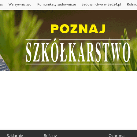
ss
Warzywnictwo
Komunikaty sadownicze
Sadownictwo w Sad24.pl
Rolni
Szklarnie
Rośliny
Ochrona