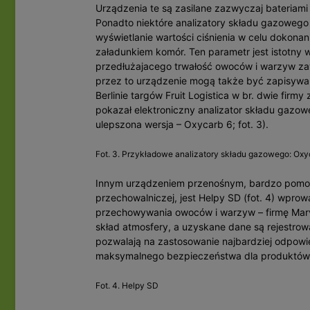
Urządzenia te są zasilane zazwyczaj bateriami 
Ponadto niektóre analizatory składu gazoweg
wyświetlanie wartości ciśnienia w celu dokona
załadunkiem komór. Ten parametr jest istotny
przedłużajacego trwałość owoców i warzyw z
przez to urządzenie mogą także być zapisywa
Berlinie targów Fruit Logistica w br. dwie firmy
pokazał elektroniczny analizator składu gazow
ulepszona wersja – Oxycarb 6; fot. 3).
Fot. 3. Przykładowe analizatory składu gazowego: Oxy
Innym urządzeniem przenośnym, bardzo pomo
przechowalniczej, jest Helpy SD (fot. 4) wprow
przechowywania owoców i warzyw – firmę Marvil 
skład atmosfery, a uzyskane dane są rejestrow
pozwalają na zastosowanie najbardziej odpo
maksymalnego bezpieczeństwa dla produktów 
Fot. 4. Helpy SD