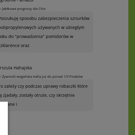
n
Jabłkowe prognozy dla Chin
Poszukuję sposobu zabezpieczenia sznurków
polipropylenowych używanych w ubiegłym
roku do "prowadzenia" pomidorów w
szklarence oraz
rszula Hahajska
n
Żywność wegańska trafia już do ponad 1/3 Polaków
To zależy czy podczas uprawy robaczki które
ją zjadały, zostały otrute, czy skrzętnie
zebrane i