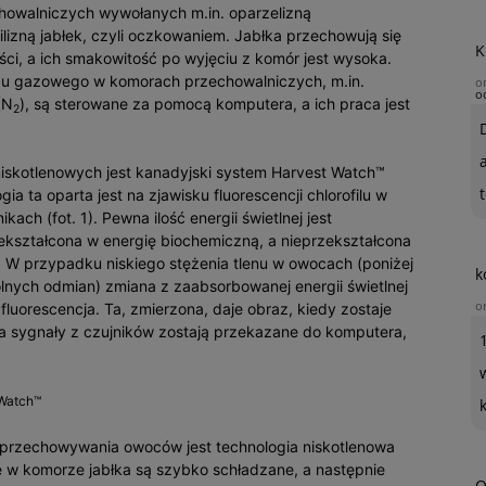
howalniczych wywołanych m.in. oparzelizną
lizną jabłek, czyli oczkowaniem. Jabłka przechowują się
K
ci, a ich smakowitość po wyjęciu z komór jest wysoka.
adu gazowego w komorach przechowalniczych, m.in.
o
o
(N
), są sterowane za pomocą komputera, a ich praca jest
2
skotlenowych jest kanadyjski system Harvest Watch™
t
ia ta oparta jest na zjawisku fluorescencji chlorofilu w
h (fot. 1). Pewna ilość energii świetlnej jest
zekształcona w energię biochemiczną, a nieprzekształcona
i. W przypadku niskiego stężenia tlenu w owocach (poniżej
k
lnych odmian) zmiana z zaabsorbowanej energii świetlnej
o
fluorescencja. Ta, zmierzona, daje obraz, kiedy zostaje
a sygnały z czujników zostają przekazane do komputera,
 Watch™
rzechowywania owoców jest technologia niskotlenowa
ne w komorze jabłka są szybko schładzane, a następnie
O