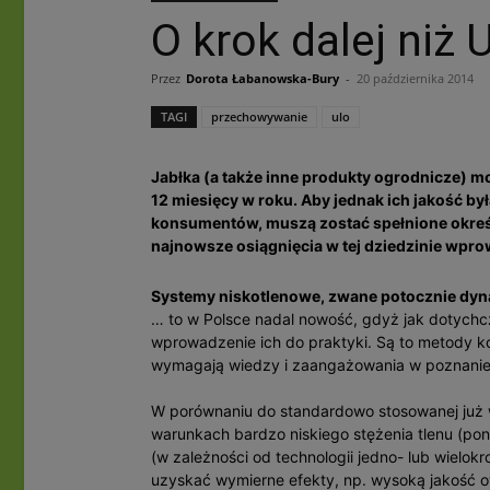
O krok dalej niż 
Przez
Dorota Łabanowska-Bury
-
20 października 2014
TAGI
przechowywanie
ulo
Jabłka (a także inne produkty ogrodnicze) 
12 miesięcy w roku. Aby jednak ich jakość b
konsumentów, muszą zostać spełnione określ
najnowsze osiągnięcia w tej dziedzinie wpro
Systemy niskotlenowe, zwane potocznie dy
… to w Polsce nadal nowość, gdyż jak dotychc
wprowadzenie ich do praktyki. Są to metody 
wymagają wiedzy i zaangażowania w poznani
W porównaniu do standardowo stosowanej już
warunkach bardzo niskiego stężenia tlenu (po
(w zależności od technologii jedno- lub wielo
uzyskać wymierne efekty, np. wysoką jakość 