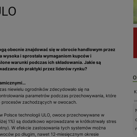
ULO
mogą obecnie znajdować się w obrocie handlowym przez
yła wysoka i sprostała wymaganiom kupców i
one warunki podczas ich składowania. Jakie są
wadzane do praktyki przez liderów rynku?
O
namicznymi…
zas niewielu ogrodników zdecydowało się na
K
kontrolowania parametrów podczas przechowywania, które
o
e procesów zachodzących w owocach.
 w Polsce technologii ULO, owoce przechowywane w
niżej 1%) są dodatkowo wprowadzane w krótkotrwały stres
krotny). W efekcie zastosowania tych systemów można
owoców po długim, nawet 12-miesięcznym okresie