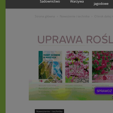
Sadownictwo
Warzywa
jagodowe
Strona główna
Nawożenie i technika
O krok dalej 
Nawożenie i technika