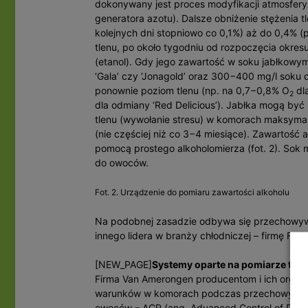
dokonywany jest proces modyfikacji atmosfery
generatora azotu). Dalsze obniżenie stężenia 
kolejnych dni stopniowo co 0,1%) aż do 0,4% (
tlenu, po około tygodniu od rozpoczęcia okre
(etanol). Gdy jego zawartość w soku jabłkow
‘Gala’ czy ‘Jonagold’ oraz 300−400 mg/l soku 
ponownie poziom tlenu (np. na 0,7−0,8% O
dla
2
dla odmiany ‘Red Delicious’). Jabłka mogą b
tlenu (wywołanie stresu) w komorach maksymal
(nie częściej niż co 3−4 miesiące). Zawartoś
pomocą prostego alkoholomierza (fot. 2). So
do owoców.
Fot. 2. Urządzenie do pomiaru zawartości alkoholu
Na podobnej zasadzie odbywa się przechowyw
innego lidera w branży chłodniczej – firmę Fruit
[NEW_PAGE]
Systemy oparte na pomiarze tem
Firma Van Amerongen producentom i ich organ
warunków w komorach podczas przechowywani
owoców – ACR (ang. Advanced Control of Resp