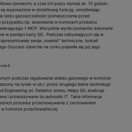
litowo-jonowymi, a czas ich pracy wynosi ok. 10 godzin.
o są wyposażone w dodatkową funkcję, umożliwiając
nia testu gazoszczelności pomieszczenia przed
 w przypadku np. stosowania w komorach produktu
awierającego 1-MCP. Wszystkie wyniki pomiarów dokonane
ne w pamięci karty SD. Podczas odbywających się w
 zaprezentowały swoje „nowinki” techniczne. Isolcell
ego Oxycarb (obecnie na rynku pojawiła się już jego
carb 6
cnym podczas regulowania składu gazowego w komorze
adzony na rynek w ub.r. przez drugiego lidera technologii
Engineering srl. Detektor stresu, Helpy SD, analizuje
ane i przekazywane do jednostki IT. Takie informacje
wiednich procedur przechowywania z zachowaniem
w komorze przechowalniczej.