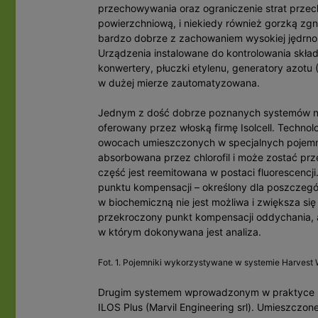
przechowywania oraz ograniczenie strat przec
powierzchniową, i niekiedy również gorzką zgni
bardzo dobrze z zachowaniem wysokiej jędrnoś
Urządzenia instalowane do kontrolowania skł
konwertery, płuczki etylenu, generatory azotu 
w dużej mierze zautomatyzowana.
Jednym z dość dobrze poznanych systemów ni
oferowany przez włoską firmę Isolcell. Technolog
owocach umieszczonych w specjalnych pojemnikac
absorbowana przez chlorofil i może zostać pr
część jest reemitowana w postaci fluorescencj
punktu kompensacji – określony dla poszczegó
w biochemiczną nie jest możliwa i zwiększa się 
przekroczony punkt kompensacji oddychania, 
w którym dokonywana jest analiza.
Fot. 1. Pojemniki wykorzystywane w systemie Harvest
Drugim systemem wprowadzonym w praktyce p
ILOS Plus (Marvil Engineering srl). Umieszczo