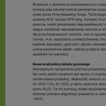
W jednym z obiektów przechowalniczych oddan
innowacyjną metodę kontroli parametrów prz
rynek przez firmę Besseling Group. Technologia
systemu ACR. System DFR (ang. Dynamic Fruit 
owoców, zanim jakiekolwiek nieprawidłowości s
dające możliwość wprowadzenia owoców w stre
dla przechowywanych owoców. Jest to sposó
chorób, m.in. oparzelizny powierzchniowej. Drug
badanie dojrzałości, jędrności i jakości wew
ocenę parametrów jabłek i ułatwia podjęcie de
spadkiem ich wartości).
Nowe analizatory składu gazowego
Niezbędnymi narzędziami podczas przechowyw
Na rynku takich urządzeń jest sporo, a z każd
udoskonalone produkty. Większość nowych ur
(0−25%) i CO
(0−10%), a także wykrywa obecn
2
azotu (N
O). Za ich pomocą, dzięki opcjonalne
2
dokonać pomiaru wilgotności powietrza w zak
+40°C.