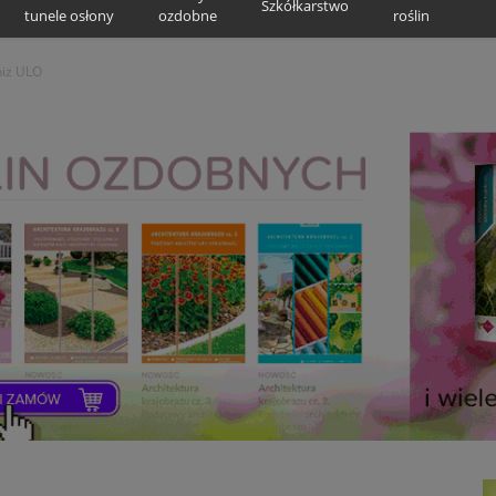
Szkółkarstwo
tunele osłony
ozdobne
roślin
niż ULO