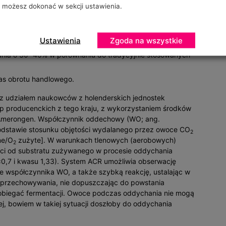
możesz dokonać w sekcji ustawienia.
 prof. Simon Schouten na Uniwersytecie w Wageningen.
systemem ACR to:
Ustawienia
Zgoda na wszystkie
nia o 30−40% w porównaniu do tradycyjnie stosowanych
as obrotu handlowego.
z udziałem naukowców z holenderskich jednostek
 producenckich z tego kraju, z wykorzystaniem środków
n Amerongen. Współczynnik oddechowy (WO; ang.
 podstawie stosunku objętości wydalanego przez owoce CO
2
ne/O
zużyte]. W warunkach tlenowych (aerobowych)
2
ści od substratu zużywanego w procesie oddychania
 ±0,7 i kwasu 1,33). System ACR umożliwia obserwację
 współczynnika WO, a także szybką reakcję, ustalając w
przechowywania, nie dopuszczając do powstania
biegać fermentacji. Owoce podczas oddychania nie mogą
j, bowiem w takiej sytuacji doszłoby do oddychania