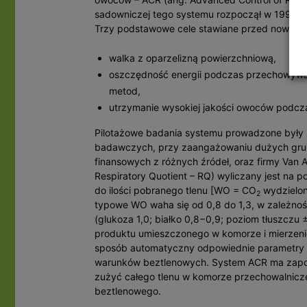
sadowniczej tego systemu rozpoczął w 1995 r.
Trzy podstawowe cele stawiane przed nowym 
walka z oparzelizną powierzchniową,
oszczędność energii podczas przechowywa
metod,
utrzymanie wysokiej jakości owoców podcz
Pilotażowe badania systemu prowadzone były 
badawczych, przy zaangażowaniu dużych grup
finansowych z różnych źródeł, oraz firmy Va
Respiratory Quotient – RQ) wyliczany jest na
do ilości pobranego tlenu [WO = CO
wydzielo
2
typowe WO waha się od 0,8 do 1,3, w zależno
(glukoza 1,0; białko 0,8−0,9; poziom tłuszczu
produktu umieszczonego w komorze i mierzenie
sposób automatyczny odpowiednie parametry 
warunków beztlenowych. System ACR ma zapo
zużyć całego tlenu w komorze przechowalnicze
beztlenowego.