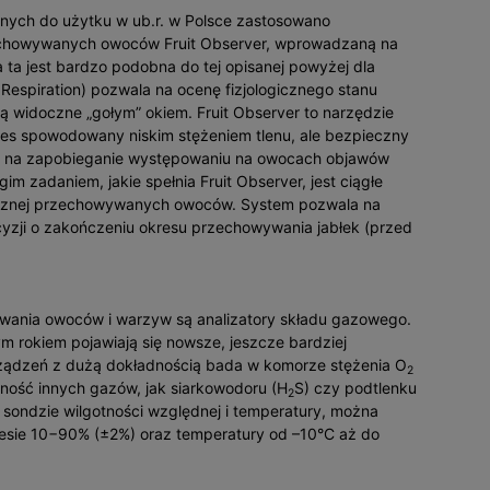
ych do użytku w ub.r. w Polsce zastosowano
echowywanych owoców Fruit Observer, wprowadzaną na
 ta jest bardzo podobna do tej opisanej powyżej dla
Respiration) pozwala na ocenę fizjologicznego stanu
ą widoczne „gołym” okiem. Fruit Observer to narzędzie
s spowodowany niskim stężeniem tlenu, ale bezpieczny
b na zapobieganie występowaniu na owocach objawów
im zadaniem, jakie spełnia Fruit Observer, jest ciągłe
nętrznej przechowywanych owoców. System pozwala na
cyzji o zakończeniu okresu przechowywania jabłek (przed
ania owoców i warzyw są analizatory składu gazowego.
ym rokiem pojawiają się nowsze, jeszcze bardziej
ządzeń z dużą dokładnością bada w komorze stężenia O
2
ość innych gazów, jak siarkowodoru (H
S) czy podtlenku
2
j sondzie wilgotności względnej i temperatury, można
resie 10−90% (±2%) oraz temperatury od –10°C aż do