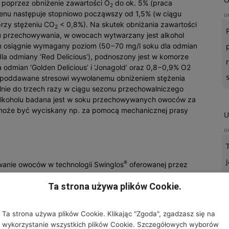
 poprzez obniżenie zawartości O
do ok. 5% (praca
2
tlenu następuje stopniowo począwszy od 1,5% (w ciągu
o
przy stężeniu CO
< 0,8%). Na skutek obniżania zawartości
2
su przechowywania, w owocach wytwarzany jest alkohol
ym osiągnie wymagany poziom (50−70 mg/l soku dla odmian
dla odmiany ‘Red Delicious’), podnoszony jest w komorze
 odmian ‘Golden Delicious’ i ‘Jonagold’ oraz 0,8−0,9% O2
yć poddawane stresowi wywołanemu obniżeniem stężenia
nie do trzech razy w ciągu sezonu przechowalniczego
ć alkoholu badana jest w soku przechowywanych owoców za
k może być wyciskany np. za pomocą mechanicznej prasy
U
o
®
anie owoców w technologii Swinglos
oferowanej przez
 Control.
Ta strona używa plików Cookie.
pa oddychania
izacjom oferuje nowatorską metodę kontrolowania
Ta strona używa plików Cookie. Klikając "Zgoda", zgadzasz się na
a, opartą na pomiarze współczynnika oddechowego
wykorzystanie wszystkich plików Cookie. Szczegółowych wyborów
iration). Pracę nad wprowadzeniem do praktyki