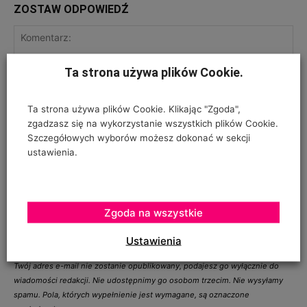
ZOSTAW ODPOWIEDŹ
Ta strona używa plików Cookie.
Ta strona używa plików Cookie. Klikając "Zgoda",
zgadzasz się na wykorzystanie wszystkich plików Cookie.
Szczegółowych wyborów możesz dokonać w sekcji
ustawienia.
Zgoda na wszystkie
ZGODA NA PRZETWARZANIE DANYCH OSOBOWYCH
*
Ustawienia
Twój adres e-mail nie zostanie opublikowany, podajesz go wyłącznie do
wiadomości redakcji. Nie udostępnimy go osobom trzecim. Nie wysyłamy
spamu. Pola, których wypełnienie jest wymagane, są oznaczone