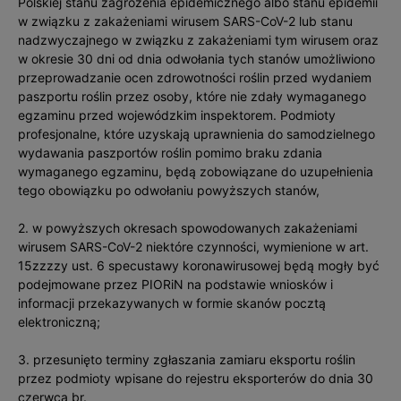
Polskiej stanu zagrożenia epidemicznego albo stanu epidemii
w związku z zakażeniami wirusem SARS-CoV-2 lub stanu
nadzwyczajnego w związku z zakażeniami tym wirusem oraz
w okresie 30 dni od dnia odwołania tych stanów umożliwiono
przeprowadzanie ocen zdrowotności roślin przed wydaniem
paszportu roślin przez osoby, które nie zdały wymaganego
egzaminu przed wojewódzkim inspektorem. Podmioty
profesjonalne, które uzyskają uprawnienia do samodzielnego
wydawania paszportów roślin pomimo braku zdania
wymaganego egzaminu, będą zobowiązane do uzupełnienia
tego obowiązku po odwołaniu powyższych stanów,
2. w powyższych okresach spowodowanych zakażeniami
wirusem SARS-CoV-2 niektóre czynności, wymienione w art.
15zzzzy ust. 6 specustawy koronawirusowej będą mogły być
podejmowane przez PIORiN na podstawie wniosków i
informacji przekazywanych w formie skanów pocztą
elektroniczną;
3. przesunięto terminy zgłaszania zamiaru eksportu roślin
przez podmioty wpisane do rejestru eksporterów do dnia 30
czerwca br.