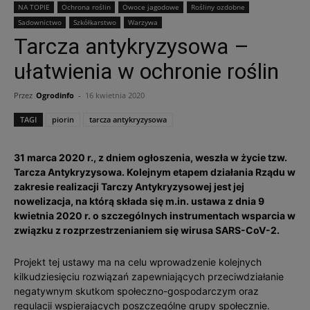
NA TOPIE
Ochrona roślin
Owoce jagodowe
Rośliny ozdobne
Sadownictwo
Szkółkarstwo
Warzywa
Tarcza antykryzysowa –
ułatwienia w ochronie roślin
Przez
Ogrodinfo
-
16 kwietnia 2020
TAGI
piorin
tarcza antykryzysowa
31 marca 2020 r., z dniem ogłoszenia, weszła w życie tzw.
Tarcza Antykryzysowa. Kolejnym etapem działania Rządu w
zakresie realizacji Tarczy Antykryzysowej jest jej
nowelizacja, na którą składa się m.in. ustawa z dnia 9
kwietnia 2020 r. o szczególnych instrumentach wsparcia w
związku z rozprzestrzenianiem się wirusa SARS-CoV-2.
Projekt tej ustawy ma na celu wprowadzenie kolejnych
kilkudziesięciu rozwiązań zapewniających przeciwdziałanie
negatywnym skutkom społeczno-gospodarczym oraz
regulacji wspierających poszczególne grupy społecznie.