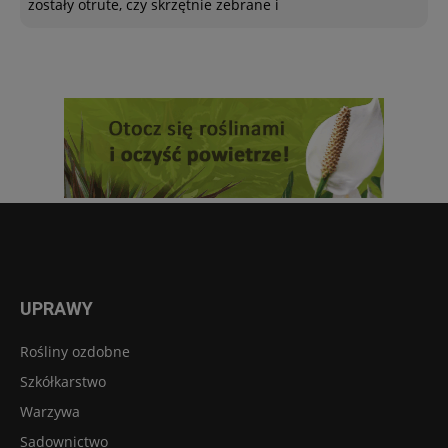
zostały otrute, czy skrzętnie zebrane i
UPRAWY
Rośliny ozdobne
Szkółkarstwo
Warzywa
Sadownictwo