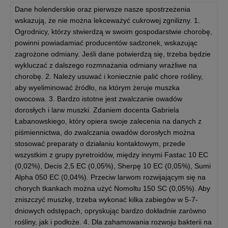
Dane holenderskie oraz pierwsze nasze spostrzeżenia
wskazują, że nie można lekceważyć cukrowej zgnilizny. 1.
Ogrodnicy, którzy stwierdzą w swoim gospodarstwie chorobę,
powinni powiadamiać producentów sadzonek, wskazując
zagrożone odmiany. Jeśli dane potwierdzą się, trzeba będzie
wykluczać z dalszego rozmnażania odmiany wrażliwe na
chorobę. 2. Należy usuwać i koniecznie palić chore rośliny,
aby wyeliminować źródło, na którym żeruje muszka
owocowa. 3. Bardzo istotne jest zwalczanie owadów
dorosłych i larw muszki. Zdaniem docenta Gabriela
Łabanowskiego, który opiera swoje zalecenia na danych z
piśmiennictwa, do zwalczania owadów dorosłych można
stosować preparaty o działaniu kontaktowym, przede
wszystkim z grupy pyretroidów, między innymi Fastac 10 EC
(0,02%), Decis 2,5 EC (0,05%), Sherpę 10 EC (0,05%), Sumi
Alpha 050 EC (0,04%). Przeciw larwom rozwijającym się na
chorych tkankach można użyć Nomoltu 150 SC (0,05%). Aby
zniszczyć muszkę, trzeba wykonać kilka zabiegów w 5-7-
dniowych odstępach, opryskując bardzo dokładnie zarówno
rośliny, jak i podłoże. 4. Dla zahamowania rozwoju bakterii na