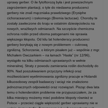
uprawy gerber. O ile fytoftorozą była i jest powszechnym
zagrożeniem plantacji, o tyle do niedawna producenci
gerbery nie znali mączniaka prawdziwego (Erysiphe
cichoracearum) i rzekomego (Bremia lactucae). Choroby te
zostały zawleczone do kraju w ostatnim dziesięcioleciu na
nowych, wrażliwych odmianach. Na szczęście chemiczna
ochrona roślin przed oboma patogenami nie sprawia
większego kłopotu. Od kilu lat holenderscy producenci
gerbery borykają się z nowym problemem – cukrową
zgnilizną. Schorzenie, o którym pisałem już – wspólnie z mgr.
Michałem Owczarkiem – na łamach ”Hasła” (nr 12/96),
wystąpiło na kilku odmianach uprawianych w wełnie
mineralnej. Straty z powodu zamierania roślin dochodziły do
90%. Nad poszukiwaniem przyczyny infekcji oraz
możliwościami wyeliminowania zgnilizny pracuje w Holandii
kilkuosobowy zespół badawczy i wciąż nie znaleziono
jednoznacznych odpowiedzi oraz rozwiązań. Pisząc dwa lata
temu o holenderskim problemie nie przypuszczałem, że za
kilka miesięcy możemy mieć podobne kłopoty również w
Polsce – przecież ciągle większość gerber uprawiamy nie w