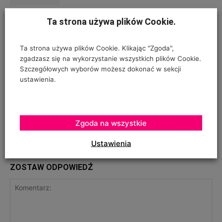
Ta strona używa plików Cookie.
Specjalna linia warzyw, owoców i
jagód
Ta strona używa plików Cookie. Klikając "Zgoda",
zgadzasz się na wykorzystanie wszystkich plików Cookie.
Szczegółowych wyborów możesz dokonać w sekcji
ustawienia.
Poprzedni artykuł
Następny artykuł
HOLENDERSKI EKSPORT DO
PODATEK ”KOMINOWY”
Zgoda na wszystkie
ROSJI
Ustawienia
ZOSTAW ODPOWIEDŹ