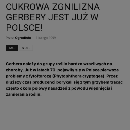
CUKROWA ZGNILIZNA
GERBERY JEST JUŻ W
POLSCE!
Przez
Ogrodinfo
-
1 lutego 1999
TAGI
NULL
Gerbera należy do grupy roślin bardzo wrażliwych na
choroby. Już w latach 70. pojawiły się w Polsce pierwsze
problemy z fytoftorozą (Phytophthora cryptogea). Przez
dłuższy czas producenci borykali się z tym grzybem tracąc
często około połowy nasadzeń z powodu więdnięcia i
zamierania roślin.