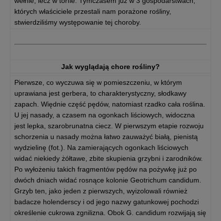
wełnie, lecz w torfie. Tymczasem już w 3 gospodarstwach,
których właściciele przestali nam porażone rośliny,
stwierdziliśmy występowanie tej choroby.
Jak wyglądają chore rośliny?
Pierwsze, co wyczuwa się w pomieszczeniu, w którym
uprawiana jest gerbera, to charakterystyczny, słodkawy
zapach. Więdnie część pędów, natomiast rzadko cała roślina.
U jej nasady, a czasem na ogonkach liściowych, widoczna
jest lepka, szarobrunatna ciecz. W pierwszym etapie rozwoju
schorzenia u nasady można łatwo zauważyć białą, pienistą
wydzielinę (fot.). Na zamierających ogonkach liściowych
widać niekiedy żółtawe, zbite skupienia grzybni i zarodników.
Po wyłożeniu takich fragmentów pędów na pożywkę już po
dwóch dniach widać rosnące kolonie Geotrichum candidum.
Grzyb ten, jako jeden z pierwszych, wyizolowali również
badacze holenderscy i od jego nazwy gatunkowej pochodzi
określenie cukrowa zgnilizna. Obok G. candidum rozwijają się