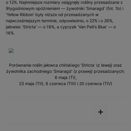
o 12%. Najmniejsze rozmiary osiągnęły rośliny przesadzane z
9tygodniowym opóźnieniem — żywotniki 'Smaragd’ (fot. 1b) i
'Yellow Ribbon’ były niższe od przesadzanych w
najwcześniejszym terminie, odpowiednio, o 22% i o 26%,
jałowiec 'Stricta’ — o 19%, a cyprysik 'Van Pelt’s Blue’ — o
16%.
Porównanie roślin jałowca chińskiego 'Stricta’ (z lewej) oraz
żywotnika zachodniego 'Smaragd’ (z prawej) przesadzanych:
6 maja (TI),
23 maja (TII), 6 czerwca (TIII) i 20 czerwca (TIV)