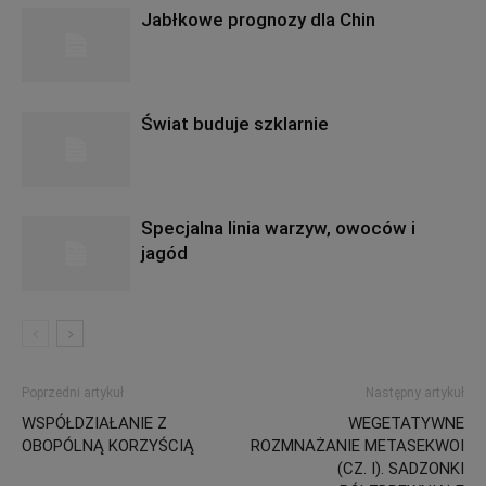
Jabłkowe prognozy dla Chin
Świat buduje szklarnie
Specjalna linia warzyw, owoców i
jagód
Poprzedni artykuł
Następny artykuł
WSPÓŁDZIAŁANIE Z
WEGETATYWNE
OBOPÓLNĄ KORZYŚCIĄ
ROZMNAŻANIE METASEKWOI
(CZ. I). SADZONKI