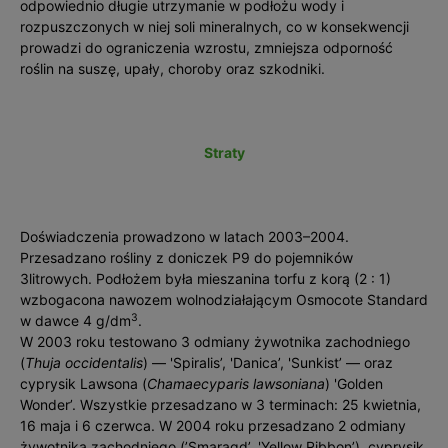
odpowiednio długie utrzymanie w podłożu wody i
rozpuszczonych w niej soli mineralnych, co w konsekwencji
prowadzi do ograniczenia wzrostu, zmniejsza odporność
roślin na suszę, upały, choroby oraz szkodniki.
Straty
Doświadczenia prowadzono w latach 2003–2004.
Przesadzano rośliny z doniczek P9 do pojemników
3litrowych. Podłożem była mieszanina torfu z korą (2 : 1)
wzbogacona nawozem wolnodziałającym Osmocote Standard
3
w dawce 4 g/dm
.
W 2003 roku testowano 3 odmiany żywotnika zachodniego
(
Thuja occidentalis
) — 'Spiralis’, 'Danica’, 'Sunkist’ — oraz
cyprysik Lawsona (
Chamaecyparis lawsoniana
) 'Golden
Wonder’. Wszystkie przesadzano w 3 terminach: 25 kwietnia,
16 maja i 6 czerwca. W 2004 roku przesadzano 2 odmiany
żywotnika zachodniego (’Smaragd’, 'Yellow Ribbon’), cyprysik