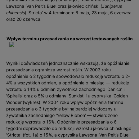
Lawsona 'Van Pelt’s Blue’ oraz jałowiec chiński (
Juniperus
chinensis
) 'Stricta’ w 4 terminach: 6 maja, 23 maja, 6 czerwca
oraz 20 czerwca.
Wpływ terminu przesadzania na wzrost testowanych roślin
Wyniki doświadczeń jednoznacznie wskazują, że opóźnianie
przesadzania ogranicza wzrost roślin. W 2003 roku
opóźnienie o 2 tygodnie spowodowało redukcję wzrostu o 2–
4% u wszystkich odmian, a opóźnienie o miesiąc — redukcję
wzrostu o 14% u odmian żywotnika zachodniego 'Danica’ i
'Spiralis’ oraz o 5% u odmiany 'Sunkist’ i u cyprysika 'Golden
Wonder'(wykres). W 2004 roku wpływ opóźnienia terminu
przesadzania o 3 tygodnie był najbardziej widoczny u
żywotnika zachodniego 'Yellow Ribbon’ — stwierdzono
redukcję wzrostu o 16%. Opóźnienie przesadzania o 6
tygodni doprowadziło do redukcji wzrostu jałowca chińskiego
'Stricta’ (fot. 1a) o 15%, a cyprysika Lawsona 'Van Pelt’s Blue’