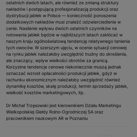
ostatnich dwóch latach, ale również ze zmianą struktury
nakładów i postępującą profesjonalizacją produkcji oraz
dystrybucji jabłek w Polsce — konieczność ponoszenia
dodatkowych nakładów musi znaleźć odzwierciedlenie w
cenie. Nasilenie wpływu dwóch ostatnich czynników na
notowania jabłek będzie w najbliższych latach zakłócać w
naszym kraju ogólnoświatową tendencję relatywnego tanienia
tych owoców. W szerszym ujęciu, w ocenie sytuacji cenowej
na rynku jabłek należałoby uwzględnić trudny do określenia,
ale znaczący, wpływ wielkości obrotów za granicą.
Korzystne tendencje cenowe niekoniecznie muszą jednak
oznaczać wzrost opłacalności produkcji jabłek, gdyż w
rachunku ekonomicznym należałoby uwzględnić również
dynamikę kosztów, skalę produkcji, termin sprzedaży jabłek,
wielkość kosztów marketingowych, itp.
Dr Michał Trzęsowski jest kierownikiem Działu Marketingu
Wielkopolskiej Giełdy Rolno-Ogrodniczej SA oraz
pracownikiem naukowym AR w Poznaniu