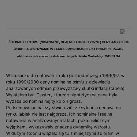
ŚREDNIE HURTOWE (NOMINALNE, REALNE I HIPOTETYCZNE) CENY JABŁEK NA
WGRO SA W POZNANIU W LATACH GOSPODARCZYCH 1996-2000. Źródło:
obliczenia własne na podstawie danych Działu Marketingu WGRO SA
W stosunku do notowań z roku gospodarczego 1996/97, w
roku 1999/2000 ceny nominalne ośmiu z dziewięciu
analizowanych odmian przewyższały skutki inflacji (tabela).
Wyjątkiem był 'Gloster’, którego hipotetyczna cena była
wyższa od nominalnej tylko o 1 grosz.
Podsumowując należy stwierdzić, że sytuacja cenowa na
rynku jabłek nie jest najgorsza. Ich nominalne i realne
notowania w analizowanych latach, poza nielicznymi
wyjątkami, wykazywały znaczną dynamikę wzrostu.
W dużym stopniu wiązało się to z mniejszymi zbiorami w