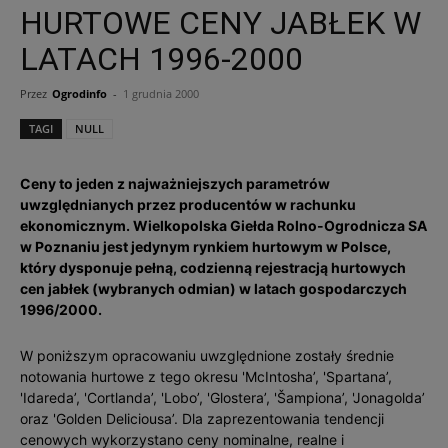
HURTOWE CENY JABŁEK W
LATACH 1996-2000
Przez
Ogrodinfo
-
1 grudnia 2000
TAGI
NULL
Ceny to jeden z najważniejszych parametrów
uwzględnianych przez producentów w rachunku
ekonomicznym. Wielkopolska Giełda Rolno-Ogrodnicza SA
w Poznaniu jest jedynym rynkiem hurtowym w Polsce,
który dysponuje pełną, codzienną rejestracją hurtowych
cen jabłek (wybranych odmian) w latach gospodarczych
1996/2000.
W poniższym opracowaniu uwzględnione zostały średnie
notowania hurtowe z tego okresu 'McIntosha’, 'Spartana’,
'Idareda’, 'Cortlanda’, 'Lobo’, 'Glostera’, 'Šampiona’, 'Jonagolda’
oraz 'Golden Deliciousa’. Dla zaprezentowania tendencji
cenowych wykorzystano ceny nominalne, realne i