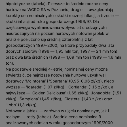
hipotetyczne (tabela). Pierwsze to średnie roczne ceny
hurtowe na WGRO SA w Poznaniu, drugie — uwzględniają
korektę cen nominalnych o skutki rocznej inflacji, a trzecie —
skutki inflacji od roku gospodarczego1996/97. Dla
częściowego wyeliminowania wpływu lat urodzajnych i
nieurodzajnych na poziom hurtowych notowań jabłek w
analizie posłużono się średnią czteroletnią z lat
gospodarczych 1997–2000, na które przypadały dwa lata
dobrych zbiorów (1996 — 1,95 mln ton, 1997 — 2,1 mln ton)
oraz dwa lata średnich (1998 — 1,69 mln ton i 1999 — 1,6 mln
ton).
Na podstawie średniej 4-letniej nominalnej ceny można
stwierdzić, że najniższe notowania hurtowe uzyskiwali
dostawcy 'McIntosha’ i 'Spartana’ (0,95–0,96 zł/kg), nieco
wyższe — 'Idareda’ (1,07 zł/kg) i 'Cortlanda’ (1,15 zł/kg), a
najwyższe — 'Golden Deliciousa’ (1,65 zł/kg), 'Jonagolda’ (1,51
zł/kg), 'Šampiona’ (1,45 zł/kg), 'Glostera’ (1,43 zł/kg) oraz
'Lobo’ (1,3 zł/kg).
Notowania jabłek — zarówno w ujęciu nominalnym, jak i
realnym — rosły (tabela). Średnia cena nominalna 9
analizowanych odmian w roku gospodarczym 1999/2000