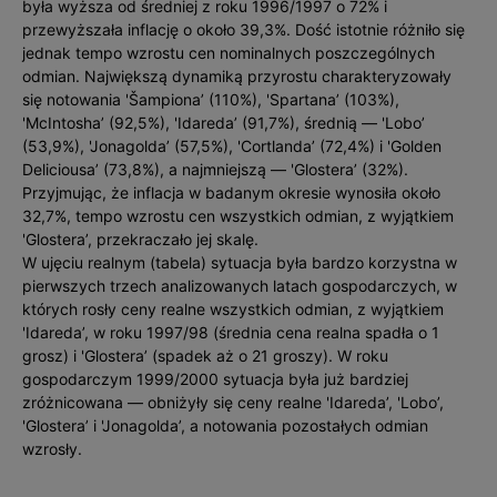
była wyższa od średniej z roku 1996/1997 o 72% i
przewyższała inflację o około 39,3%. Dość istotnie różniło się
jednak tempo wzrostu cen nominalnych poszczególnych
odmian. Największą dynamiką przyrostu charakteryzowały
się notowania 'Šampiona’ (110%), 'Spartana’ (103%),
'McIntosha’ (92,5%), 'Idareda’ (91,7%), średnią — 'Lobo’
(53,9%), 'Jonagolda’ (57,5%), 'Cortlanda’ (72,4%) i 'Golden
Deliciousa’ (73,8%), a najmniejszą — 'Glostera’ (32%).
Przyjmując, że inflacja w badanym okresie wynosiła około
32,7%, tempo wzrostu cen wszystkich odmian, z wyjątkiem
'Glostera’, przekraczało jej skalę.
W ujęciu realnym (tabela) sytuacja była bardzo korzystna w
pierwszych trzech analizowanych latach gospodarczych, w
których rosły ceny realne wszystkich odmian, z wyjątkiem
'Idareda’, w roku 1997/98 (średnia cena realna spadła o 1
grosz) i 'Glostera’ (spadek aż o 21 groszy). W roku
gospodarczym 1999/2000 sytuacja była już bardziej
zróżnicowana — obniżyły się ceny realne 'Idareda’, 'Lobo’,
'Glostera’ i 'Jonagolda’, a notowania pozostałych odmian
wzrosły.