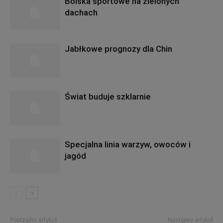
Boiska sportowe na zielonych
dachach
Jabłkowe prognozy dla Chin
Świat buduje szklarnie
Specjalna linia warzyw, owoców i
jagód
Poprzedni artykuł
Następny artykuł