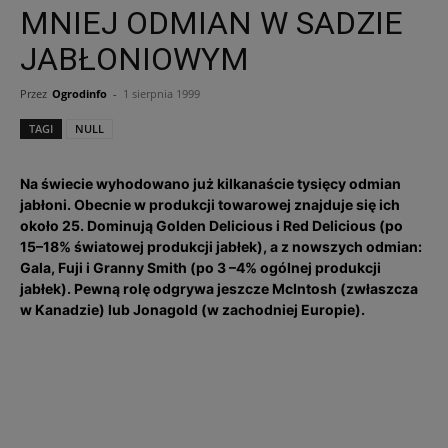
MNIEJ ODMIAN W SADZIE
JABŁONIOWYM
Przez
Ogrodinfo
-
1 sierpnia 1999
TAGI
NULL
Na świecie wyhodowano już kilkanaście tysięcy odmian
jabłoni. Obecnie w produkcji towarowej znajduje się ich
około 25. Dominują Golden Delicious i Red Delicious (po
15–18% światowej produkcji jabłek), a z nowszych odmian:
Gala, Fuji i Granny Smith (po 3 –4% ogólnej produkcji
jabłek). Pewną rolę odgrywa jeszcze McIntosh (zwłaszcza
w Kanadzie) lub Jonagold (w zachodniej Europie).