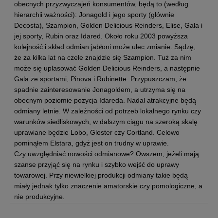
obecnych przyzwyczajeń konsumentów, będą to (według
hierarchii ważności): Jonagold i jego sporty (głównie
Decosta), Szampion, Golden Delicious Reinders, Elise, Gala i
jej sporty, Rubin oraz Idared. Około roku 2003 powyższa
kolejność i skład odmian jabłoni może ulec zmianie. Sądzę,
że za kilka lat na czele znajdzie się Szampion. Tuż za nim
może się uplasować Golden Delicious Reinders, a następnie
Gala ze sportami, Pinova i Rubinette. Przypuszczam, że
spadnie zainteresowanie Jonagoldem, a utrzyma się na
obecnym poziomie pozycja Idareda. Nadal atrakcyjne będą
odmiany letnie. W zależności od potrzeb lokalnego rynku czy
warunków siedliskowych, w dalszym ciągu na szeroką skalę
uprawiane będzie Lobo, Gloster czy Cortland. Celowo
pominąłem Elstara, gdyż jest on trudny w uprawie.
Czy uwzględniać nowości odmianowe? Owszem, jeżeli mają
szanse przyjąć się na rynku i szybko wejść do uprawy
towarowej. Przy niewielkiej produkcji odmiany takie będą
miały jednak tylko znaczenie amatorskie czy pomologiczne, a
nie produkcyjne.