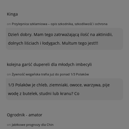
Kinga
on
Przylepnica szklarniowa – opis szkodnika, szkodliwość i ochrona
Dzień dobry. Mam tego zatrważającą ilość na aktinidii,
dolnych liściach i łodygach. Multum tego jest!!!
kolejna garść dupereli dla młodych imbecyli
on
Żywność wegańska trafia już do ponad 1/3 Polaków
1/3 Polaków je chleb, ziemniaki, owoce, warzywa, pije
wodę z butelek, studni lub kranu? Co
Ogrodnik - amator
on
Jabłkowe prognozy dla Chin