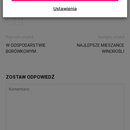
Ustawienia
Poprzedni artykuł
Następny artykuł
W GOSPODARSTWIE
NAJLEPSZE MIESZAŃCE
BORÓWKOWYM
WINOROŚLI
ZOSTAW ODPOWIEDŹ