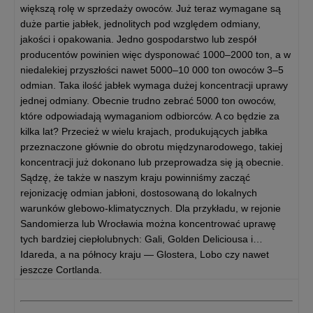
większą rolę w sprzedaży owoców. Już teraz wymagane są
duże partie jabłek, jednolitych pod względem odmiany,
jakości i opakowania. Jedno gospodarstwo lub zespół
producentów powinien więc dysponować 1000–2000 ton, a w
niedalekiej przyszłości nawet 5000–10 000 ton owoców 3–5
odmian. Taka ilość jabłek wymaga dużej koncentracji uprawy
jednej odmiany. Obecnie trudno zebrać 5000 ton owoców,
które odpowiadają wymaganiom odbiorców. A co będzie za
kilka lat? Przecież w wielu krajach, produkujących jabłka
przeznaczone głównie do obrotu międzynarodowego, takiej
koncentracji już dokonano lub przeprowadza się ją obecnie.
Sądzę, że także w naszym kraju powinniśmy zacząć
rejonizację odmian jabłoni, dostosowaną do lokalnych
warunków glebowo-klimatycznych. Dla przykładu, w rejonie
Sandomierza lub Wrocławia można koncentrować uprawę
tych bardziej ciepłolubnych: Gali, Golden Deliciousa i…
Idareda, a na północy kraju — Glostera, Lobo czy nawet
jeszcze Cortlanda.