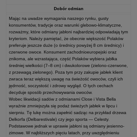
Dobór odmian
Mając na uwadze wymagania naszego rynku, gusty
konsumentów, tradycje oraz warunki glebowo-klimatyczne,
rozważmy, które odmiany jabłoni najbardziej odpowiadają tym
kryteriom. Należy pamiętać, że obecnie większość Polaków
preferuje jeszcze duże (o średnicy powyżej 8 cm średnicy) i
czerwone owoce. Konsument zachodnioeuropejski oraz
znikoma, ale wzrastająca, część Polaków wybiera jabłka
średniej wielkości (7–8 cm) i dwukolorowe (zielono-czerwone,
z przewagą zielonego). Poza tym przy zakupie jabłek klient
zwraca teraz większą uwagę na świeżość owoców, czyli ich
jędrność, soczystość i zdrowy wygląd. O tych cechach
decyduje sposób przechowywania owoców.
Wobec likwidacji sadów z odmianami Close i Vista Bella
wyraźnie zmniejszyła się podaż świeżych jabłek w lipcu i
sierpniu. Tę lukę można zapełnić sadząc na przykład drzewa
Delkorfa (Delbarestivale) czy jego sporta — Celesty.
Podstawowe jednak w uprawie jabłoni są odmiany jesienno-
zimowe. W najbliższych pięciu latach, przy uwzględnieniu