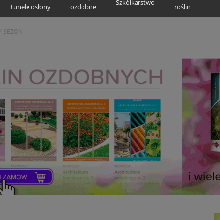
Szkółkarstwo
tunele osłony
ozdobne
roślin
Y SEZON