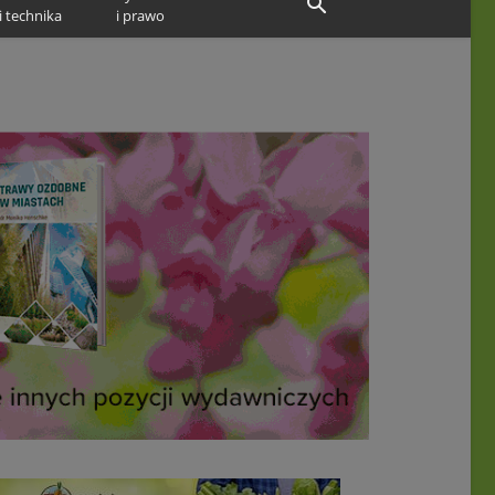
i technika
i prawo