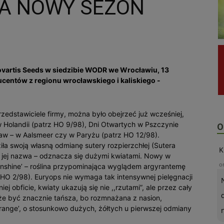
NA NOWY SEZON
vartis Seeds w siedzibie WODR we Wrocławiu, 13
ducentów z regionu wrocławskiego i kaliskiego -
edstawiciele firmy, można było obejrzeć już wcześniej,
 Holandii (patrz HO 9/98), Dni Otwartych w Pszczynie
O
aw – w Aalsmeer czy w Paryżu (patrz HO 12/98).
a swoją własną odmianę sutery rozpierzchłej (Sutera
K
mi jej nazwa – odznacza się dużymi kwiatami. Nowy w
o
unshine’ – roślina przypominająca wyglądem argyrantemę
HO 2/98). Euryops nie wymaga tak intensywnej pielęgnacji
iej obficie, kwiaty ukazują się nie ,,rzutami”, ale przez cały
e być znacznie tańsza, bo rozmnażana z nasion,
Orange’, o stosunkowo dużych, żółtych u pierwszej odmiany