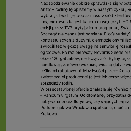
Nadspodziewanie dobrze sprawdziła się w ostat
Anita’ – roślinę tę opiszemy w naszym cyklu ,,
wybrali, chwalili jej popularność wśród klient
Inną ciekawostką jest kariera diascji (czyt. H
emisji przez TVP brytyjskiego programu ,,Świat
Szczególnie cenna jest odmiana 'Eliot’s Variet
kontrastujących z dużymi, ciemnozielonymi li
zwrócili też większą uwagę na sanwitalię rozesł
ogrodowe. Po raz pierwszy Novartis Seeds prze
około 120 gatunków, nie licząc ziół. Byliny te,
handlowej , zarówno wczesną wiosną (luty-kwieci
roślinami rabatowymi. Możliwości przedłużenia
zwłaszcza ci producenci (a jest ich coraz więc
sprzedaży roślin.
W przedstawionej ofercie znalazła się również
– Panicum virgatum 'Goldfontäne’, przydatna d
nabywana przez florystów, używających jej na
Podobne jak we Wrocławiu spotkanie, choć z mn
Krakowa.