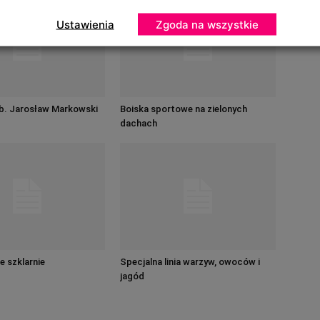
Ustawienia
Zgoda na wszystkie
ab. Jarosław Markowski
Boiska sportowe na zielonych
dachach
e szklarnie
Specjalna linia warzyw, owoców i
jagód