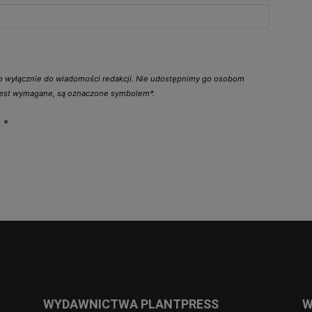
go wyłącznie do wiadomości redakcji. Nie udostępnimy go osobom
 jest wymagane, są oznaczone symbolem*.
y
*
WYDAWNICTWA PLANTPRESS
W