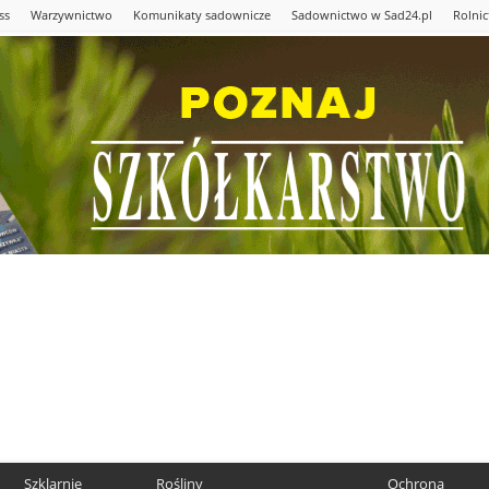
ss
Warzywnictwo
Komunikaty sadownicze
Sadownictwo w Sad24.pl
Rolni
Szklarnie
Rośliny
Ochrona