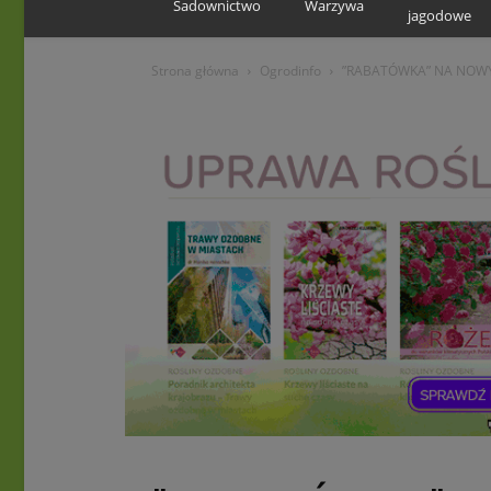
Sadownictwo
Warzywa
jagodowe
Strona główna
Ogrodinfo
”RABATÓWKA” NA NOW