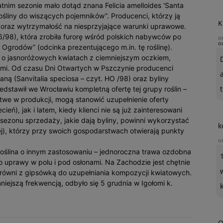
nim sezonie mało dotąd znana Felicia amelloides 'Santa
Rośliny do wiszących pojemników”. Producenci, którzy ją
K
ów oraz wytrzymałość na niesprzyjające warunki uprawowe.
O 6/98), która zrobiła furorę wśród polskich nabywców po
o
o
 Ogrodów” (odcinka prezentującego m.in. tę roślinę).
y’, o jasnoróżowych kwiatach z ciemniejszym oczkiem,
śćmi. Od czasu Dni Otwartych w Pszczynie producenci
aną (Sanvitalia speciosa – czyt. HO /98) oraz byliny
t
dstawił we Wrocławiu kompletną ofertę tej grupy roślin –
 łatwe w produkcji, mogą stanowić uzupełnienie oferty
eń), jak i latem, kiedy klienci nie są już zainteresowani
 sezonu sprzedaży, jakie dają byliny, powinni wykorzystać
k
ej), którzy przy swoich gospodarstwach otwierają punkty
o
 roślina o innym zastosowaniu – jednoroczna trawa ozdobna
o uprawy w polu i pod osłonami. Na Zachodzie jest chętnie
 równi z gipsówką do uzupełniania kompozycji kwiatowych.
iejszą frekwencją, odbyło się 5 grudnia w Igołomi k.
O