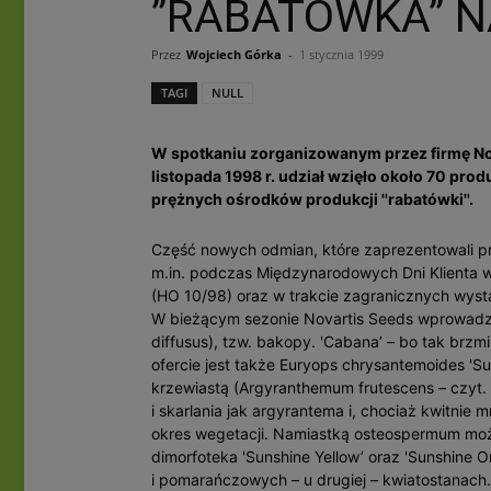
”RABATÓWKA” 
Przez
Wojciech Górka
-
1 stycznia 1999
TAGI
NULL
W spotkaniu zorganizowanym przez firmę No
listopada 1998 r. udział wzięło około 70 pro
prężnych ośrodków produkcji ''rabatówki''.
Część nowych odmian, które zaprezentowali prz
m.in. podczas Międzynarodowych Dni Klienta w
(HO 10/98) oraz w trakcie zagranicznych wyst
W bieżącym sezonie Novartis Seeds wprowadził
diffusus), tzw. bakopy. 'Cabana’ – bo tak brz
ofercie jest także Euryops chrysantemoides 'S
krzewiastą (Argyranthemum frutescens – czyt. 
i skarlania jak argyrantema i, chociaż kwitnie mn
okres wegetacji. Namiastką osteospermum moż
dimorfoteka 'Sunshine Yellow’ oraz 'Sunshine 
i pomarańczowych – u drugiej – kwiatostanach.