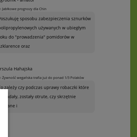
n
Jabłkowe prognozy dla Chin
Poszukuję sposobu zabezpieczenia sznurków
polipropylenowych używanych w ubiegłym
roku do "prowadzenia" pomidorów w
szklarence oraz
rszula Hahajska
n
Żywność wegańska trafia już do ponad 1/3 Polaków
To zależy czy podczas uprawy robaczki które
ją zjadały, zostały otrute, czy skrzętnie
zebrane i