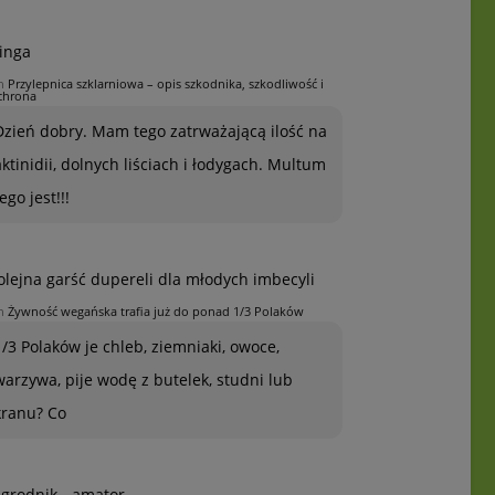
inga
n
Przylepnica szklarniowa – opis szkodnika, szkodliwość i
chrona
Dzień dobry. Mam tego zatrważającą ilość na
aktinidii, dolnych liściach i łodygach. Multum
ego jest!!!
olejna garść dupereli dla młodych imbecyli
n
Żywność wegańska trafia już do ponad 1/3 Polaków
1/3 Polaków je chleb, ziemniaki, owoce,
warzywa, pije wodę z butelek, studni lub
kranu? Co
grodnik - amator