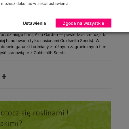
możesz dokonać w sekcji ustawienia.
 Licząc się, między innymi, z tą perspektywą
żenie w naszym kraju oddziału produkującego rozsady i
olą reprezentowanej przez niego firmy może być również
ndlu roślinami wyprodukowanymi u nas. Leszek Adamczyk
Ustawienia
Zgoda na wszystkie
j w 2000 r., w wyniku umowy pomiędzy niemieckim,
rzez niego firmą Alco Garden — powiedział, że fuzja ta
niej handlowano tylko nasionami Goldsmith Seeds). W
 obecnie gatunki i odmiany z różnych zagranicznych firm
ść stanowią te z Goldsmith Seeds.