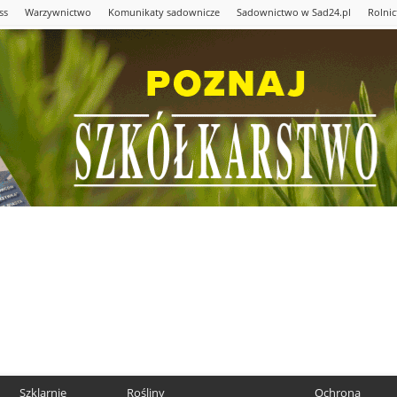
ss
Warzywnictwo
Komunikaty sadownicze
Sadownictwo w Sad24.pl
Rolni
Szklarnie
Rośliny
Ochrona