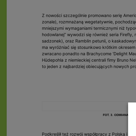
Z nowości szczególnie promowano serię America
zonale), rozmnażaną wegetatywnie, pochodząc
mniejszymi wymaganiami termicznymi niż typowe 
hodowlanej” wywodzi się również seria Firefly,
sadzonek), oraz Ramblin petunii, o kaskadowym
ma wyróżniać się stosunkowo krótkim okresem
zwracano ponadto na Brachycome 'Delight Mau
Hüdepohla z niemieckiej centrali fimy Bruno Ne
to jeden z najbardziej obiecujących nowych pro
FOT. 3. ODMIANA RA
Podkreślił też rozwój współpracy z Polską i po