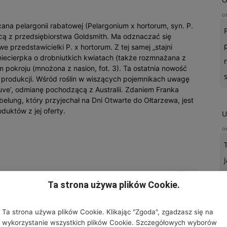
o
na pelargonii rabatowej (Pelargonium x hortorum, syn. P.
ą z przedsiębiorstwa Goldsmith. Ma odznaczać się
przedstawicielki P. x hortorum. Z tej samej „stajni
 niecierpka o drobniutkich kwiatach (także rozmnażana z
 pokroju (mnożona z nasion, fot. 3). Ta ostatnia nowość
 produkcji. Wśród roślin w wiszących pojemnikach uwagę
ve’, odmianę pochodzącą z Australii. Zdaniem Franka
belung, który przyjechał na Dni Otwarte do Ołtarzewa, jest
duktów z jej oferty.
U
o
Ta strona używa plików Cookie.
MBLIN PEACH GIBOM (POD OSŁONAMI)
Ta strona używa plików Cookie. Klikając "Zgoda", zgadzasz się na
wykorzystanie wszystkich plików Cookie. Szczegółowych wyborów
chwalił tutejszego partnera, uważając zarazem nasz kraj za