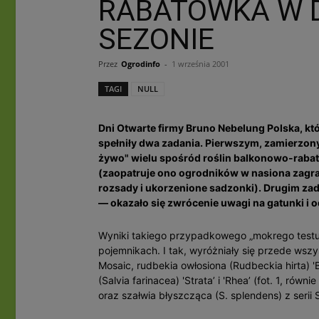
RABATÓWKA W 
SEZONIE
Przez
Ogrodinfo
-
1 września 2001
TAGI
NULL
Dni Otwarte firmy Bruno Nebelung Polska, któ
spełniły dwa zadania. Pierwszym, zamierzon
żywo" wielu spośród roślin balkonowo-raba
(zaopatruje ono ogrodników w nasiona zagra
rozsady i ukorzenione sadzonki). Drugim za
— okazało się zwrócenie uwagi na gatunki i o
Wyniki takiego przypadkowego „mokrego test
pojemnikach. I tak, wyróżniały się przede wszyst
Mosaic, rudbekia owłosiona (Rudbeckia hirta) 
(Salvia farinacea) 'Strata’ i 'Rhea’ (fot. 1, r
oraz szałwia błyszcząca (S. splendens) z serii 