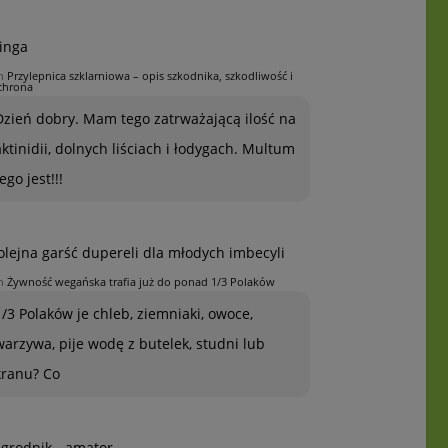
inga
n
Przylepnica szklarniowa – opis szkodnika, szkodliwość i
chrona
Dzień dobry. Mam tego zatrważającą ilość na
aktinidii, dolnych liściach i łodygach. Multum
ego jest!!!
olejna garść dupereli dla młodych imbecyli
n
Żywność wegańska trafia już do ponad 1/3 Polaków
1/3 Polaków je chleb, ziemniaki, owoce,
warzywa, pije wodę z butelek, studni lub
kranu? Co
grodnik - amator