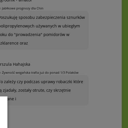
n
Jabłkowe prognozy dla Chin
Poszukuję sposobu zabezpieczenia sznurków
polipropylenowych używanych w ubiegłym
roku do "prowadzenia" pomidorów w
szklarence oraz
rszula Hahajska
n
Żywność wegańska trafia już do ponad 1/3 Polaków
To zależy czy podczas uprawy robaczki które
ją zjadały, zostały otrute, czy skrzętnie
zebrane i