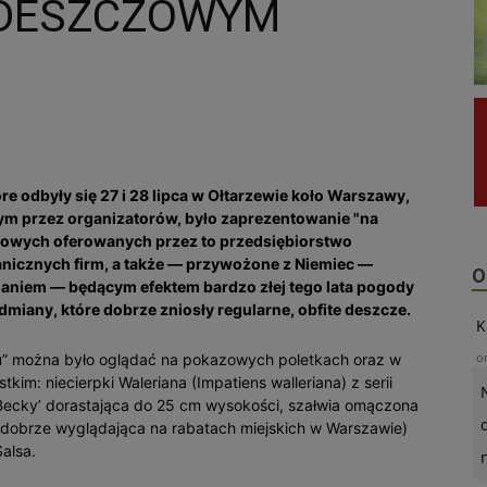
DESZCZOWYM
re odbyły się 27 i 28 lipca w Ołtarzewie koło Warszawy,
ym przez organizatorów, było zaprezentowanie "na
towych oferowanych przez to przedsiębiorstwo
nicznych firm, a także — przywożone z Niemiec —
O
daniem — będącym efektem bardzo złej tego lata pogody
dmiany, które dobrze zniosły regularne, obfite deszcze.
K
o
u” można było oglądać na pokazowych poletkach oraz w
kim: niecierpki Waleriana (Impatiens walleriana) z serii
'Becky’ dorastająca do 25 cm wysokości, szałwia omączona
ównie dobrze wyglądająca na rabatach miejskich w Warszawie)
Salsa.