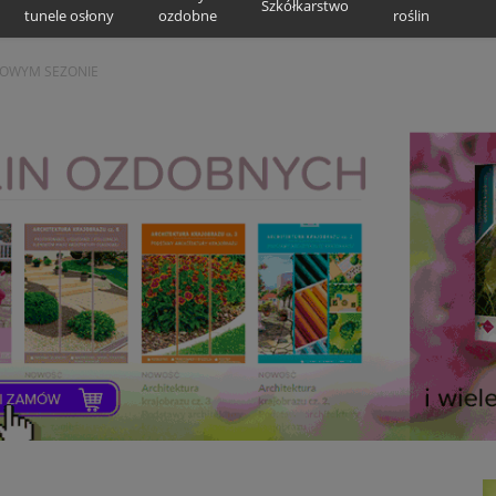
Szkółkarstwo
tunele osłony
ozdobne
roślin
OWYM SEZONIE