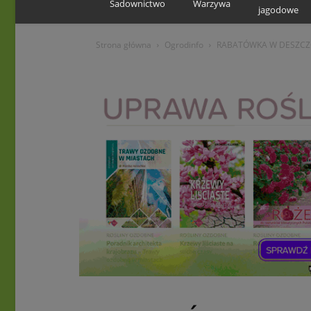
Sadownictwo
Warzywa
jagodowe
Strona główna
Ogrodinfo
RABATÓWKA W DESZCZ