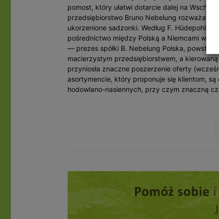
pomost, który ułatwi dotarcie dalej na Wschód.
przedsiębiorstwo Bruno Nebelung rozważa zało
ukorzenione sadzonki. Według F. Hüdepohla, r
pośrednictwo między Polską a Niemcami w ha
— prezes spółki B. Nebelung Polska, powstałe
macierzystym przedsiębiorstwem, a kierowaną p
przyniosła znaczne poszerzenie oferty (wcześ
asortymencie, który proponuje się klientom, są
hodowlano-nasiennych, przy czym znaczną czę