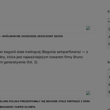
K
o
o
’ – ROŚLINOM NIE ZASZKODZIŁ DESZCZOWY SEZON
t
an begonii stale kwitnącej (Begonia semperflorens) — z
liny, która jest najważniejszym towarem firmy Bruno
k
 generatywnie (fot. 2).
o
BELUNG POLSKA PREZENTOWAŁY SIĘ BEGONIE STALE KWITNĄCE Z SERII:
MBASADOR I SUPER OLYMPIA
O