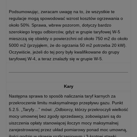
Podsumowując, zwracam uwagę na to, że wszystkie te
regulacje mogą spowodować wzrost kosztów ogrzewania o
około 50%. Sprawa, wbrew pozorom, dotyczy bardzo
szerokiego kręgu odbiorców, gdyż w grupie taryfowej W-5
mieszczą się obiekty o powierzchni od około 750 m2 do około
5000 m2 (przyjąłem, że do ogrzania 50 m2 potrzeba 20 kW).
Oczywiście, jeżeli do tej pory były kwalifikowane do grupy
taryfowej W-4, a teraz znalazły się w grupie W-5.
Kary
Następna sprawa to sposób naliczania taryf karnych za
przekroczenie limitu maksymalnego przepływu gazu. Punkt
5.2.5. „Taryfy…” mówi: „Odbiorcy, którzy przekroczyli wielkość
mocy umownej bez zgody sprzedawcy, zobowiązani są do
uiszczenia opłaty stanowiącej iloczyn mocy maksymalnej
zarejestrowanej przez układ pomiarowy ponad moc umowną,
ilości godzin w okresie rozliczeniowym i 3-krotnej stawki