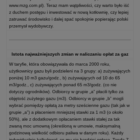
www.mzg.com.pl). Teraz mam wątpliwości, czy warto było iść
z duchem postępu i inwestować w nową kotłownię, czy lepiej
zatruwać środowisko i dalej spać spokojnie popierając polski
przemysł wydobywczy.
Istota najważniejszych zmian w naliczaniu opłat za gaz
W taryfie, która obowiązywała do marca 2000 roku,
użytkownicy gazu byli podzieleni na 3 grupy: a) zużywających
poniżej 10 m3 gazu/godz., b) zużywających od 10 do 65
m3/godz., c) zużywających ponad 65 m3/godz. (co nie
dotyczy ogrodników). Odbiorcy w grupie „a” płacili tylko za
objętość zużytego gazu (m3). Odbiorcy w grupie „b” mogli
wybrać pomiędzy opłatą za metry sześcienne gazu (tak jak w
grupie „a”) a płaceniem mniejszej stawki za 1 m3 (o około
50%), ale z dodatkowym opłacaniem stawki stałej za tak
zwaną moc umowną (określoną w umowie, maksymalną
godzinową wielkość odbioru paliwa w danym roku). Każdy
indywidualnie kalkulował, co mu się bardziej opłaca. Taryfa Z-