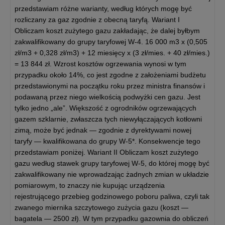
przedstawiam różne warianty, według których mogę być
rozliczany za gaz zgodnie z obecną taryfą. Wariant I
Obliczam koszt zużytego gazu zakładając, że dalej byłbym
zakwalifikowany do grupy taryfowej W-4. 16 000 m3 x (0,505
zł/m3 + 0,328 zł/m3) + 12 miesięcy x (3 zł/mies. + 40 zł/mies.)
= 13 844 zł. Wzrost kosztów ogrzewania wynosi w tym
przypadku około 14%, co jest zgodne z założeniami budżetu
przedstawionymi na początku roku przez ministra finansów i
podawaną przez niego wielkością podwyżki cen gazu. Jest
tylko jedno „ale”. Większość z ogrodników ogrzewających
gazem szklarnie, zwłaszcza tych niewyłączających kotłowni
zimą, może być jednak — zgodnie z dyrektywami nowej
taryfy — kwalifikowana do grupy W-5*. Konsekwencje tego
przedstawiam poniżej. Wariant II Obliczam koszt zużytego
gazu według stawek grupy taryfowej W-5, do której mogę być
zakwalifikowany nie wprowadzając żadnych zmian w układzie
pomiarowym, to znaczy nie kupując urządzenia
rejestrującego przebieg godzinowego poboru paliwa, czyli tak
zwanego miernika szczytowego zużycia gazu (koszt —
bagatela — 2500 zł). W tym przypadku gazownia do obliczeń