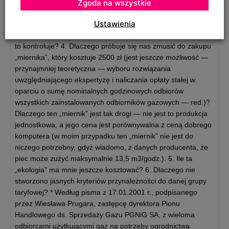
Dlaczego zostało zniesione prawo wyboru taryfy, czym się
Zgoda na wszystkie
kierowano i czy przewidziano, że może to spowodować
Ustawienia
wzrost kosztów ogrzewania nawet o kilkadziesiąt procent? 3.
Czy wartości stałych i zmiennych są rzetelnie obliczone i kto
to kontroluje? 4. Dlaczego próbuje się nas zmusić do zakupu
„miernika”, który kosztuje 2500 zł (jest jeszcze możliwość —
przynajmniej teoretyczna — wyboru rozwiązania
uwzględniającego ekspertyzę i naliczania opłaty stałej w
oparciu o sumę nominalnych godzinowych odbiorów
wszystkich zainstalowanych odbiorników gazowych — red.)?
Dlaczego ten „miernik” jest tak drogi — nie jest to produkcja
jednostkowa, a jego cena jest porównywalna z ceną dobrego
komputera (w moim przypadku ten „miernik” nie jest do
niczego potrzebny, gdyż wiadomo, z danych producenta, że
piec może zużyć maksymalnie 13,5 m3/godz.). 5. Ile ta
„ekologia” ma mnie jeszcze kosztować? 6. Dlaczego nie
stworzono jasnych kryteriów przynależności do danej grupy
taryfowej? * Według pisma z 17.01.2001 r., podpisanego
przez Wiesława Prugara, zastępcę dyrektora Pionu
Handlowego ds. Sprzedaży Gazu PGNiG SA, z wieloma
odbiorcami użytkującymi gaz na potrzeby ogrodnictwa