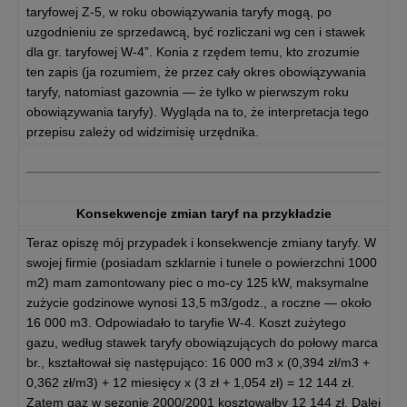
taryfowej Z-5, w roku obowiązywania taryfy mogą, po
uzgodnieniu ze sprzedawcą, być rozliczani wg cen i stawek
dla gr. taryfowej W-4”. Konia z rzędem temu, kto zrozumie
ten zapis (ja rozumiem, że przez cały okres obowiązywania
taryfy, natomiast gazownia — że tylko w pierwszym roku
obowiązywania taryfy). Wygląda na to, że interpretacja tego
przepisu zależy od widzimisię urzędnika.
Konsekwencje zmian taryf na przykładzie
Teraz opiszę mój przypadek i konsekwencje zmiany taryfy. W
swojej firmie (posiadam szklarnie i tunele o powierzchni 1000
m2) mam zamontowany piec o mo-cy 125 kW, maksymalne
zużycie godzinowe wynosi 13,5 m3/godz., a roczne — około
16 000 m3. Odpowiadało to taryfie W-4. Koszt zużytego
gazu, według stawek taryfy obowiązujących do połowy marca
br., kształtował się następująco: 16 000 m3 x (0,394 zł/m3 +
0,362 zł/m3) + 12 miesięcy x (3 zł + 1,054 zł) = 12 144 zł.
Zatem gaz w sezonie 2000/2001 kosztowałby 12 144 zł. Dalej