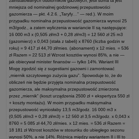
zainstalowanych odbiorników gazowych, jeśli suma ta jest
mniejsza od nominalnej godzinowej przepustowości
gazomierza — pkt. 4.2.6. „Taryfy…” — red.). W moim
przypadku nominalna przepustowość gazomierza wynosi 25
m3/godz., a zatem wyliczenia w wariancie II są następujące:
16 000 m3 x (0,505 zł/m3 + 0,28 zł/m3) = 12 560 zł 25 m3
(gazomierz) x 0,043 (stała z tabeli) x 8760 (liczba godzin w
roku) = 9 417 zł 44,70 zł/mies. (abonament) x 12 mies. = 536
zł Razem = 22 513 zł Wzrost kosztów wynosi 85%, a nie —
jak obiecywał minister finansów — tylko 14%. Wariant III
Mogę zgodzić się z sugestiami gazowni i zamontować
„miernik szczytowego zużycia gazu”. Spowoduje to, że do
obliczeń nie będzie przyjęta nominalna przepustowość
gazomierza, ale maksymalna przepustowość zmierzona
przez „miernik” (koszt urządzenia 2500 zł + ekspertyza 550 zł
+ koszty montażu). W moim przypadku maksymalna
przepustowość wyniosłaby 13,5 m3/godz. 16 000 m3 x
(0,505 zł/m3 + 0,28 zł/m3) = 12 560 zł 3,5 m3/godz. x 0,043 x
8760 = 5 085 zł 44,70 zł/mies. x 12 mies. = 536 zł Razem =
18 181 zł Wzrost kosztów w stosunku do ubiegłego sezonu
wynosi 50%, a nie 14%. Różnica między wariantem II i III to