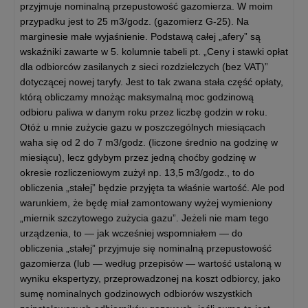
przyjmuje nominalną przepustowość gazomierza. W moim
przypadku jest to 25 m3/godz. (gazomierz G-25). Na
marginesie małe wyjaśnienie. Podstawą całej „afery” są
wskaźniki zawarte w 5. kolumnie tabeli pt. „Ceny i stawki opłat
dla odbiorców zasilanych z sieci rozdzielczych (bez VAT)”
dotyczącej nowej taryfy. Jest to tak zwana stała część opłaty,
którą obliczamy mnożąc maksymalną moc godzinową
odbioru paliwa w danym roku przez liczbę godzin w roku.
Otóż u mnie zużycie gazu w poszczególnych miesiącach
waha się od 2 do 7 m3/godz. (liczone średnio na godzinę w
miesiącu), lecz gdybym przez jedną choćby godzinę w
okresie rozliczeniowym zużył np. 13,5 m3/godz., to do
obliczenia „stałej” będzie przyjęta ta właśnie wartość. Ale pod
warunkiem, że będę miał zamontowany wyżej wymieniony
„miernik szczytowego zużycia gazu”. Jeżeli nie mam tego
urządzenia, to — jak wcześniej wspomniałem — do
obliczenia „stałej” przyjmuje się nominalną przepustowość
gazomierza (lub — według przepisów — wartość ustaloną w
wyniku ekspertyzy, przeprowadzonej na koszt odbiorcy, jako
sumę nominalnych godzinowych odbiorów wszystkich