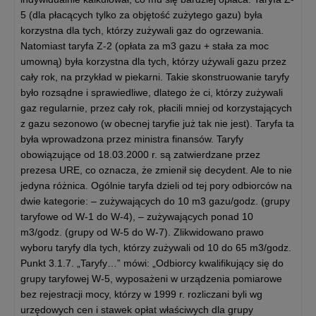
5 (dla płacących tylko za objętość zużytego gazu) była
korzystna dla tych, którzy zużywali gaz do ogrzewania.
Natomiast taryfa Z-2 (opłata za m3 gazu + stała za moc
umowną) była korzystna dla tych, którzy używali gazu przez
cały rok, na przykład w piekarni. Takie skonstruowanie taryfy
było rozsądne i sprawiedliwe, dlatego że ci, którzy zużywali
gaz regularnie, przez cały rok, płacili mniej od korzystających
z gazu sezonowo (w obecnej taryfie już tak nie jest). Taryfa ta
była wprowadzona przez ministra finansów. Taryfy
obowiązujące od 18.03.2000 r. są zatwierdzane przez
prezesa URE, co oznacza, że zmienił się decydent. Ale to nie
jedyna różnica. Ogólnie taryfa dzieli od tej pory odbiorców na
dwie kategorie: – zużywających do 10 m3 gazu/godz. (grupy
taryfowe od W-1 do W-4), – zużywających ponad 10
m3/godz. (grupy od W-5 do W-7). Zlikwidowano prawo
wyboru taryfy dla tych, którzy zużywali od 10 do 65 m3/godz.
Punkt 3.1.7. „Taryfy…” mówi: „Odbiorcy kwalifikujący się do
grupy taryfowej W-5, wyposażeni w urządzenia pomiarowe
bez rejestracji mocy, którzy w 1999 r. rozliczani byli wg
urzędowych cen i stawek opłat właściwych dla grupy