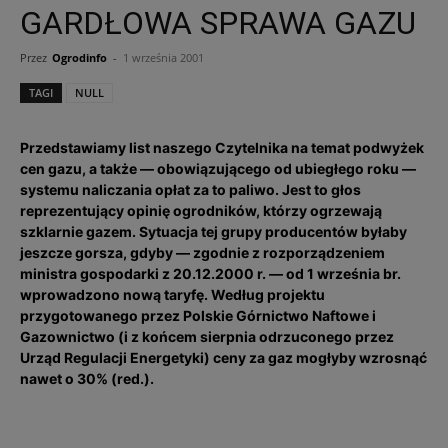
GARDŁOWA SPRAWA GAZU
Przez
Ogrodinfo
-
1 września 2001
TAGI
NULL
Przedstawiamy list naszego Czytelnika na temat podwyżek
cen gazu, a także — obowiązującego od ubiegłego roku —
systemu naliczania opłat za to paliwo. Jest to głos
reprezentujący opinię ogrodników, którzy ogrzewają
szklarnie gazem. Sytuacja tej grupy producentów byłaby
jeszcze gorsza, gdyby — zgodnie z rozporządzeniem
ministra gospodarki z 20.12.2000 r. — od 1 września br.
wprowadzono nową taryfę. Według projektu
przygotowanego przez Polskie Górnictwo Naftowe i
Gazownictwo (i z końcem sierpnia odrzuconego przez
Urząd Regulacji Energetyki) ceny za gaz mogłyby wzrosnąć
nawet o 30% (red.).