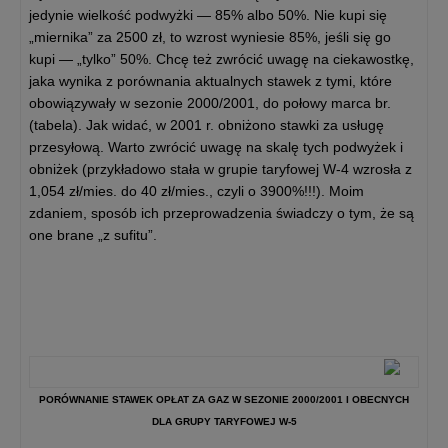
jedynie wielkość podwyżki — 85% albo 50%. Nie kupi się
„miernika” za 2500 zł, to wzrost wyniesie 85%, jeśli się go
kupi — „tylko” 50%. Chcę też zwrócić uwagę na ciekawostkę,
jaka wynika z porównania aktualnych stawek z tymi, które
obowiązywały w sezonie 2000/2001, do połowy marca br.
(tabela). Jak widać, w 2001 r. obniżono stawki za usługę
przesyłową. Warto zwrócić uwagę na skalę tych podwyżek i
obniżek (przykładowo stała w grupie taryfowej W-4 wzrosła z
1,054 zł/mies. do 40 zł/mies., czyli o 3900%!!!). Moim
zdaniem, sposób ich przeprowadzenia świadczy o tym, że są
one brane „z sufitu”.
PORÓWNANIE STAWEK OPŁAT ZA GAZ W SEZONIE 2000/2001 I OBECNYCH
DLA GRUPY TARYFOWEJ W-5