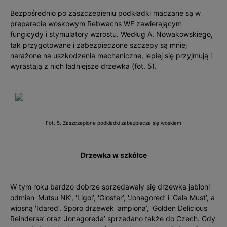
Bezpośrednio po zaszczepieniu podkładki maczane są w
preparacie woskowym Rebwachs WF zawierającym
fungicydy i stymulatory wzrostu. Według A. Nowakowskiego,
tak przygotowane i zabezpieczone szczepy są mniej
narażone na uszkodzenia mechaniczne, lepiej się przyjmują i
wyrastają z nich ładniejsze drzewka (fot. 5).
Fot. 5. Zaszczepione podkładki zabezpiecza się woskiem
Drzewka w szkółce
W tym roku bardzo dobrze sprzedawały się drzewka jabłoni
odmian 'Mutsu NK’, 'Ligol’, 'Gloster’, 'Jonagored’ i 'Gala Must’, a
wiosną 'Idared’. Sporo drzewek 'ampiona’, 'Golden Delicious
Reindersa’ oraz 'Jonagoreda’ sprzedano także do Czech. Gdy