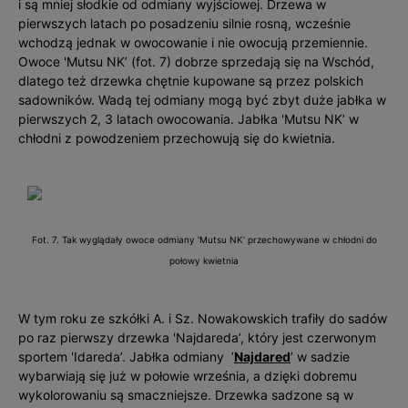
i są mniej słodkie od odmiany wyjściowej. Drzewa w
pierwszych latach po posadzeniu silnie rosną, wcześnie
wchodzą jednak w owocowanie i nie owocują przemiennie.
Owoce 'Mutsu NK’ (fot. 7) dobrze sprzedają się na Wschód,
dlatego też drzewka chętnie kupowane są przez polskich
sadowników. Wadą tej odmiany mogą być zbyt duże jabłka w
pierwszych 2, 3 latach owocowania. Jabłka 'Mutsu NK’ w
chłodni z powodzeniem przechowują się do kwietnia.
Fot. 7. Tak wyglądały owoce odmiany 'Mutsu NK’ przechowywane w chłodni do
połowy kwietnia
W tym roku ze szkółki A. i Sz. Nowakowskich trafiły do sadów
po raz pierwszy drzewka 'Najdareda’, który jest czerwonym
sportem 'Idareda’. Jabłka odmiany ’
Najdared
’ w sadzie
wybarwiają się już w połowie września, a dzięki dobremu
wykolorowaniu są smaczniejsze. Drzewka sadzone są w