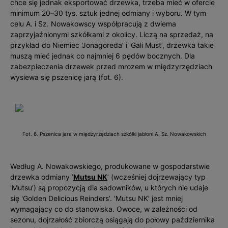
chce się jednak eksportować drzewka, trzeba mieć w ofercie
minimum 20–30 tys. sztuk jednej odmiany i wyboru. W tym
celu A. i Sz. Nowakowscy współpracują z dwiema
zaprzyjaźnionymi szkółkami z okolicy. Liczą na sprzedaż, na
przykład do Niemiec 'Jonagoreda’ i 'Gali Must’, drzewka takie
muszą mieć jednak co najmniej 6 pędów bocznych. Dla
zabezpieczenia drzewek przed mrozem w międzyrzędziach
wysiewa się pszenicę jarą (fot. 6).
Fot. 6. Pszenica jara w międzyrzędziach szkółki jabłoni A. Sz. Nowakowskich
Według A. Nowakowskiego, produkowane w gospodarstwie
drzewka odmiany ’
Mutsu NK
’ (wcześniej dojrzewający typ
'Mutsu’) są propozycją dla sadowników, u których nie udaje
się 'Golden Delicious Reinders’. 'Mutsu NK’ jest mniej
wymagający co do stanowiska. Owoce, w zależności od
sezonu, dojrzałość zbiorczą osiągają do połowy października