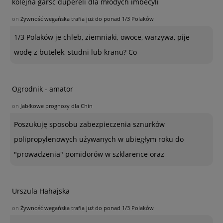
kolejna garść dupereli dla młodych imbecyli
on
Żywność wegańska trafia już do ponad 1/3 Polaków
1/3 Polaków je chleb, ziemniaki, owoce, warzywa, pije
wodę z butelek, studni lub kranu? Co
Ogrodnik - amator
on
Jabłkowe prognozy dla Chin
Poszukuję sposobu zabezpieczenia sznurków
polipropylenowych używanych w ubiegłym roku do
"prowadzenia" pomidorów w szklarence oraz
Urszula Hahajska
on
Żywność wegańska trafia już do ponad 1/3 Polaków