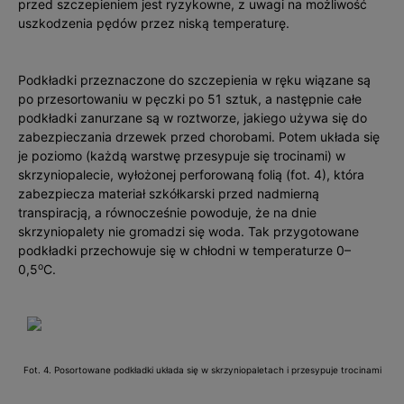
przed szczepieniem jest ryzykowne, z uwagi na możliwość
uszkodzenia pędów przez niską temperaturę.
Podkładki przeznaczone do szczepienia w ręku wiązane są
po przesortowaniu w pęczki po 51 sztuk, a następnie całe
podkładki zanurzane są w roztworze, jakiego używa się do
zabezpieczania drzewek przed chorobami. Potem układa się
je poziomo (każdą warstwę przesypuje się trocinami) w
skrzyniopalecie, wyłożonej perforowaną folią (fot. 4), która
zabezpiecza materiał szkółkarski przed nadmierną
transpiracją, a równocześnie powoduje, że na dnie
skrzyniopalety nie gromadzi się woda. Tak przygotowane
podkładki przechowuje się w chłodni w temperaturze 0–
o
0,5
C.
Fot. 4. Posortowane podkładki układa się w skrzyniopaletach i przesypuje trocinami