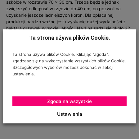
szkółce w rozstawie 70 x 30 cm. Trzeba będzie jednak
zwiększyć odległość w rzędzie do 40 cm, co pozwoli na
uzyskanie jeszcze ładniejszych koron. Dla opłacalnej
produkcji bardzo ważne jest uzyskanie dużej wydajności z
hektara drzewek wysokiej jakości. Na 1 ha sadzi się około 32
tys. drzewek, z tego uzyskuje się 28–30 tys. drzewek
Ta strona używa plików Cookie.
dwuletnich — 60–70% stanowią te w wyborze ekstra,
pozostałe to „jedynka”, tych w drugim wyborze już się nie
sprzedaje, tylko jeszcze raz szkółkuje. Jak podkreślają
Ta strona używa plików Cookie. Klikając "Zgoda",
właściciele, najwyższy udział w kosztach produkcji drzewek
zgadzasz się na wykorzystanie wszystkich plików Cookie.
ma materiał wyjściowy — zrazy i podkładki — i nie można
Szczegółowych wyborów możesz dokonać w sekcji
pozwolić sobie na ich zniszczenie, dlatego materiał w drugim
ustawienia.
wyborze pozostawia się w szkółce.
Zgoda na wszystkie
Ustawienia