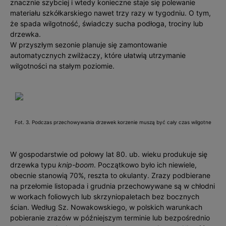
znacznie szybciej i wtedy konieczne staje się polewanie
materiału szkółkarskiego nawet trzy razy w tygodniu. O tym,
że spada wilgotność, świadczy sucha podłoga, trociny lub
drzewka.
W przyszłym sezonie planuje się zamontowanie
automatycznych zwilżaczy, które ułatwią utrzymanie
wilgotności na stałym poziomie.
Fot. 3. Podczas przechowywania drzewek korzenie muszą być cały czas wilgotne
W gospodarstwie od połowy lat 80. ub. wieku produkuje się
drzewka typu
knip-boom
. Początkowo było ich niewiele,
obecnie stanowią 70%, reszta to okulanty. Zrazy podbierane
na przełomie listopada i grudnia przechowywane są w chłodni
w workach foliowych lub skrzyniopaletach bez bocznych
ścian. Według Sz. Nowakowskiego, w polskich warunkach
pobieranie zrazów w późniejszym terminie lub bezpośrednio