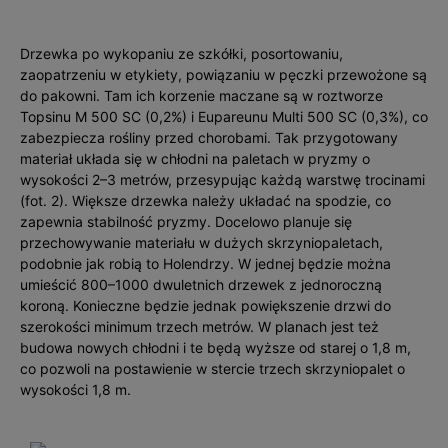
Drzewka po wykopaniu ze szkółki, posortowaniu,
zaopatrzeniu w etykiety, powiązaniu w pęczki przewożone są
do pakowni. Tam ich korzenie maczane są w roztworze
Topsinu M 500 SC (0,2%) i Eupareunu Multi 500 SC (0,3%), co
zabezpiecza rośliny przed chorobami. Tak przygotowany
materiał układa się w chłodni na paletach w pryzmy o
wysokości 2–3 metrów, przesypując każdą warstwę trocinami
(fot. 2). Większe drzewka należy układać na spodzie, co
zapewnia stabilność pryzmy. Docelowo planuje się
przechowywanie materiału w dużych skrzyniopaletach,
podobnie jak robią to Holendrzy. W jednej będzie można
umieścić 800–1000 dwuletnich drzewek z jednoroczną
koroną. Konieczne będzie jednak powiększenie drzwi do
szerokości minimum trzech metrów. W planach jest też
budowa nowych chłodni i te będą wyższe od starej o 1,8 m,
co pozwoli na postawienie w stercie trzech skrzyniopalet o
wysokości 1,8 m.