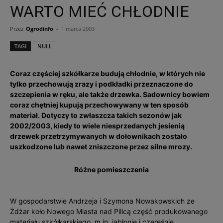
WARTO MIEĆ CHŁODNIE
Przez
Ogrodinfo
-
1 marca 2003
TAGI
NULL
Coraz częściej szkółkarze budują chłodnie, w których nie
tylko przechowują zrazy i podkładki przeznaczone do
szczepienia w ręku, ale także drzewka. Sadownicy bowiem
coraz chętniej kupują przechowywany w ten sposób
materiał. Dotyczy to zwłaszcza takich sezonów jak
2002/2003, kiedy to wiele niesprzedanych jesienią
drzewek przetrzymywanych w dołownikach zostało
uszkodzone lub nawet zniszczone przez silne mrozy.
Różne pomieszczenia
W gospodarstwie Andrzeja i Szymona Nowakowskich ze
Żdżar koło Nowego Miasta nad Pilicą część produkowanego
materiału szkółkarskiego, m.in. jabłonie i czereśnie,