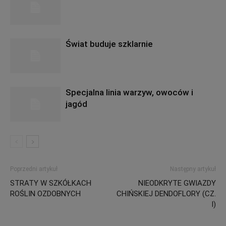
Świat buduje szklarnie
Specjalna linia warzyw, owoców i
jagód
Poprzedni artykuł
Następny artykuł
STRATY W SZKÓŁKACH
NIEODKRYTE GWIAZDY
ROŚLIN OZDOBNYCH
CHIŃSKIEJ DENDOFLORY (CZ.
I)