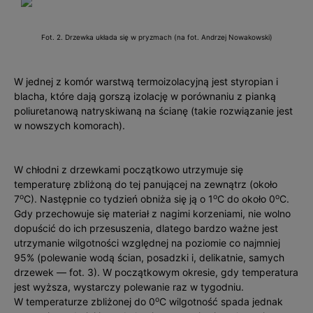
Fot. 2. Drzewka układa się w pryzmach (na fot. Andrzej Nowakowski)
W jednej z komór warstwą termoizolacyjną jest styropian i
blacha, które dają gorszą izolację w porównaniu z pianką
poliuretanową natryskiwaną na ścianę (takie rozwiązanie jest
w nowszych komorach).
W chłodni z drzewkami początkowo utrzymuje się
temperaturę zbliżoną do tej panującej na zewnątrz (około
o
o
o
7
C). Następnie co tydzień obniża się ją o 1
C do około 0
C.
Gdy przechowuje się materiał z nagimi korzeniami, nie wolno
dopuścić do ich przesuszenia, dlatego bardzo ważne jest
utrzymanie wilgotności względnej na poziomie co najmniej
95% (polewanie wodą ścian, posadzki i, delikatnie, samych
drzewek — fot. 3). W początkowym okresie, gdy temperatura
jest wyższa, wystarczy polewanie raz w tygodniu.
o
W temperaturze zbliżonej do 0
C wilgotność spada jednak