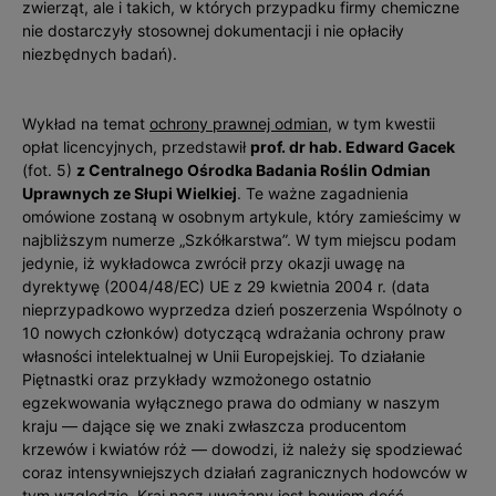
zwierząt, ale i takich, w których przypadku firmy chemiczne
nie dostarczyły stosownej dokumentacji i nie opłaciły
niezbędnych badań).
Wykład na temat
ochrony prawnej odmian
, w tym kwestii
opłat licencyjnych, przedstawił
prof. dr hab. Edward Gacek
(fot. 5)
z Centralnego Ośrodka Badania Roślin Odmian
Uprawnych ze Słupi Wielkiej
. Te ważne zagadnienia
omówione zostaną w osobnym artykule, który zamieścimy w
najbliższym numerze „Szkółkarstwa”. W tym miejscu podam
jedynie, iż wykładowca zwrócił przy okazji uwagę na
dyrektywę (2004/48/EC) UE z 29 kwietnia 2004 r. (data
nieprzypadkowo wyprzedza dzień poszerzenia Wspólnoty o
10 nowych członków) dotyczącą wdrażania ochrony praw
własności intelektualnej w Unii Europejskiej. To działanie
Piętnastki oraz przykłady wzmożonego ostatnio
egzekwowania wyłącznego prawa do odmiany w naszym
kraju — dające się we znaki zwłaszcza producentom
krzewów i kwiatów róż — dowodzi, iż należy się spodziewać
coraz intensywniejszych działań zagranicznych hodowców w
tym względzie. Kraj nasz uważany jest bowiem dość