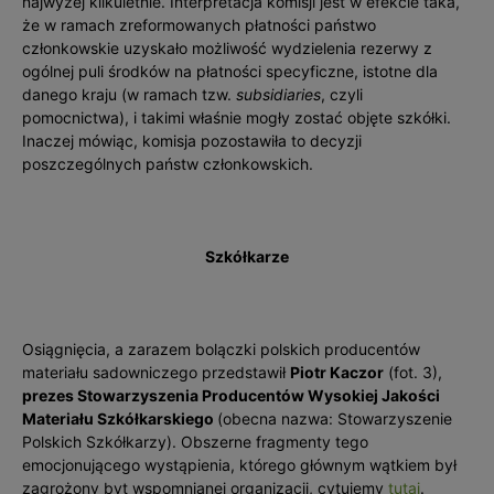
najwyżej kilkuletnie. Interpretacja komis­ji jest w efekcie taka,
że w ramach zreformowanych płatności państwo
członkowskie uzyskało możliwość wydzielenia rezerwy z
ogólnej puli środków na płatności specyficzne, istotne dla
danego kraju (w ramach tzw.
subsidiaries
, czyli
pomocnictwa), i takimi właśnie mogły zostać objęte szkółki.
Inaczej mówiąc, komisja pozostawiła to decyzji
poszczególnych państw członkowskich.
Szkółkarze
Osiągnięcia, a zarazem bolączki polskich producentów
materiału sadowniczego przedstawił
Piotr Kaczor
(fot. 3),
prezes Stowarzyszenia Producentów Wysokiej Jakości
Materiału Szkółkarskiego
(obecna nazwa: Stowarzyszenie
Polskich Szkółkarzy). Obszerne fragmenty tego
emocjonującego wystąpienia, którego głównym wątkiem był
zagrożony byt wspomnianej organizacji, cytujemy
tutaj
.