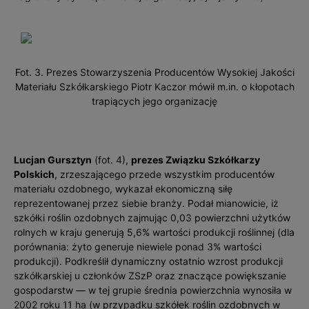
Fot. 3. Prezes Stowarzyszenia Producentów Wysokiej Jakoś­ci
Materiału Szkółkarskiego Piotr Kaczor mówił m.in. o kłopotach
trapiących jego organizację
Lucjan Gursztyn
(fot. 4),
prezes Związku Szkółkarzy
Polskich
, zrzeszającego przede wszystkim producentów
materiału ozdobnego, wykazał ekonomiczną siłę
reprezentowanej przez siebie branży. Podał mianowicie, iż
szkółki roślin ozdobnych zajmując 0,03 powierzchni użytków
rolnych w kraju generują 5,6% wartości produkcji roślinnej (dla
porównania: żyto generuje niewiele ponad 3% wartości
produkcji). Podkreślił dynamiczny ostatnio wzrost produkcji
szkółkarskiej u członków ZSzP oraz znaczące powiększanie
gospodarstw — w tej grupie średnia powierzchnia wynosiła w
2002 roku 11 ha (w przypadku szkółek roślin ozdobnych w