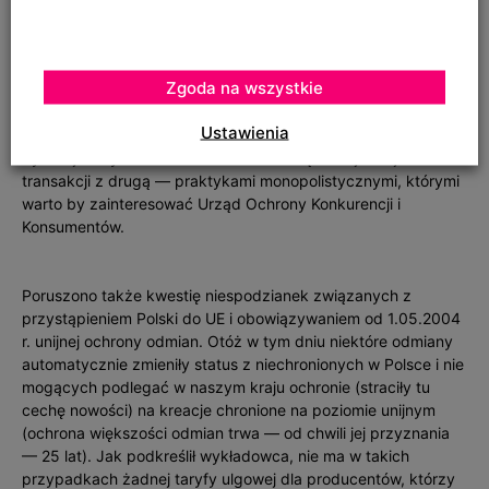
podstaw prawnych do egzekwowania takich opłat. Tego typu
działania są jednak na porządku dziennym. Zwłaszcza
sprzedaż materiałów wyjściowych np. róż w „pakietach”, czyli
Zgoda na wszystkie
odmian starych (niechronionych) z chronionymi, bez
możliwości wybrania przez klienta tylko tych pierwszych, i
Ustawienia
pobieranie od wszystkich odmian opłat licencyjnych. W
dyskusji nazywano takie działania — wiązanie jednej
transakcji z drugą — praktykami monopolistycznymi, którymi
warto by zainteresować Urząd Ochrony Konkurencji i
Konsumentów.
Poruszono także kwestię niespodzianek związanych z
przystąpieniem Polski do UE i obowiązywaniem od 1.05.2004
r. unijnej ochrony odmian. Otóż w tym dniu niektóre odmiany
automatycznie zmieniły status z niechronionych w Polsce i nie
mogących podlegać w naszym kraju ochronie (straciły tu
cechę nowości) na kreacje chronione na poziomie unijnym
(ochrona większości odmian trwa — od chwili jej przyznania
— 25 lat). Jak podkreślił wykładowca, nie ma w takich
przypadkach żadnej taryfy ulgowej dla producentów, którzy