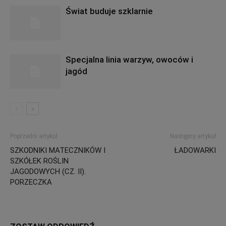
Świat buduje szklarnie
Specjalna linia warzyw, owoców i
jagód
Poprzedni artykuł
Następny artykuł
SZKODNIKI MATECZNIKÓW I
ŁADOWARKI
SZKÓŁEK ROŚLIN
JAGODOWYCH (CZ. II).
PORZECZKA