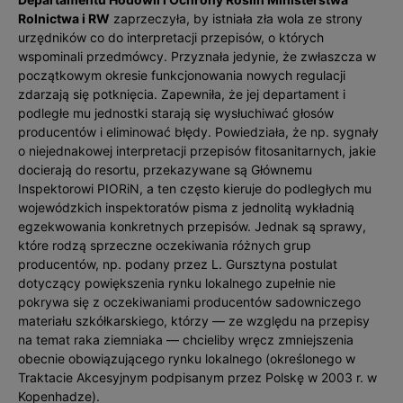
Rolnictwa i RW
zaprzeczyła, by istniała zła wola ze strony
urzędników co do interpretacji przepisów, o których
wspominali przedmówcy. Przyznała jedynie, że zwłaszcza w
początkowym okresie funkcjonowania nowych regulacji
zdarzają się potknięcia. Zapewniła, że jej departament i
podległe mu jednostki starają się wysłuchiwać głosów
producentów i eliminować błędy. Powiedziała, że np. sygnały
o niejednakowej interpretacji przepisów fitosanitarnych, jakie
docierają do resortu, przekazywane są Głównemu
Inspektorowi PIORiN, a ten często kieruje do podległych mu
wojewódzkich inspektoratów pisma z jednolitą wykładnią
egzekwowania konkretnych przepisów. Jednak są sprawy,
które rodzą sprzeczne oczekiwania różnych grup
producentów, np. podany przez L. Gursztyna postulat
dotyczący powiększenia rynku lokalnego zupełnie nie
pokrywa się z oczekiwaniami producentów sadowniczego
materiału szkółkarskiego, którzy — ze względu na przepisy
na temat raka ziemniaka — chcieliby wręcz zmniejszenia
obecnie obowiązującego rynku lokalnego (określonego w
Traktacie Akcesyjnym podpisanym przez Polskę w 2003 r. w
Kopenhadze).