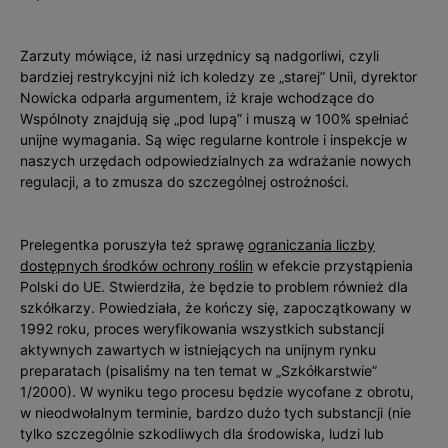
Zarzuty mówiące, iż nasi urzędnicy są nadgorliwi, czyli
bardziej restrykcyjni niż ich koledzy ze „starej” Unii, dyrektor
Nowicka odparła argumentem, iż kraje wchodzące do
Wspólnoty znajdują się „pod lupą” i muszą w 100% spełniać
unijne wymagania. Są więc regularne kontrole i inspekcje w
naszych urzędach odpowiedzialnych za wdrażanie nowych
regulacji, a to zmusza do szczególnej ostrożności.
Prelegentka poruszyła też sprawę
ograniczania liczby
dostępnych środków ochrony roślin
w efekcie przystąpienia
Polski do UE. Stwierdziła, że będzie to problem również dla
szkółkarzy. Powiedziała, że kończy się, zapoczątkowany w
1992 roku, proces weryfikowania wszystkich substancji
aktywnych zawartych w istniejących na unijnym rynku
preparatach (pisaliśmy na ten temat w „Szkółkarstwie”
1/2000). W wyniku tego procesu będzie wycofane z obrotu,
w nieodwołalnym terminie, bardzo dużo tych substancji (nie
tylko szczególnie szkodliwych dla środowiska, ludzi lub