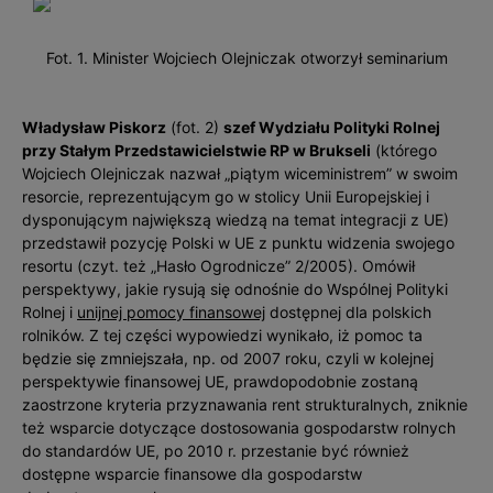
Fot. 1. Minister Wojciech Olejniczak otworzył seminarium
Władysław Piskorz
(fot. 2)
szef Wydziału Polityki Rolnej
przy Stałym Przedstawicielstwie RP w Brukseli
(którego
Wojciech Olejniczak nazwał „piątym wiceministrem” w swoim
resorcie, reprezentującym go w stolicy Unii Europejskiej i
dysponującym największą wiedzą na temat integracji z UE)
przedstawił pozycję Polski w UE z punktu widzenia swojego
resortu (czyt. też „Hasło Ogrodnicze” 2/2005). Omówił
perspektywy, jakie rysują się odnośnie do Wspólnej Polityki
Rolnej i
unijnej pomocy finansowej
dostępnej dla polskich
rolników. Z tej części wypowiedzi wynikało, iż pomoc ta
będzie się zmniejszała, np. od 2007 roku, czyli w kolejnej
perspektywie finansowej UE, prawdopodobnie zostaną
zaostrzone kryteria przyznawania rent strukturalnych, zniknie
też wsparcie dotyczące dostosowania gospodarstw rolnych
do standardów UE, po 2010 r. przestanie być również
dostępne wsparcie finansowe dla gospodarstw