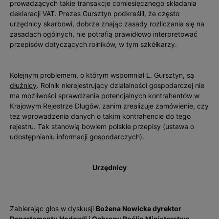
prowadzących takie transakcje comiesięcznego składania
deklaracji VAT. Prezes Gursztyn podkreślił, że często
urzędnicy skarbowi, dobrze znając zasady rozliczania się na
zasadach ogólnych, nie potrafią prawidłowo interpretować
przepisów dotyczących rolników, w tym szkółkarzy.
Kolejnym problemem, o którym wspomniał L. Gursztyn, są
dłużnicy
. Rolnik nierejestrujący działalności gospodarczej nie
ma możliwości sprawdzania potencjalnych kontrahentów w
Krajowym Rejestrze Długów, zanim zrealizuje zamówienie, czy
też wprowadzenia danych o takim kontrahencie do tego
rejestru. Tak stanowią bowiem polskie przepisy (ustawa o
udostępnianiu informacji gospodarczych).
Urzędnicy
Zabierając głos w dyskusji
Bożena Nowicka dyrektor
Departamentu Hodowli i Ochrony Roś­lin Ministerstwa