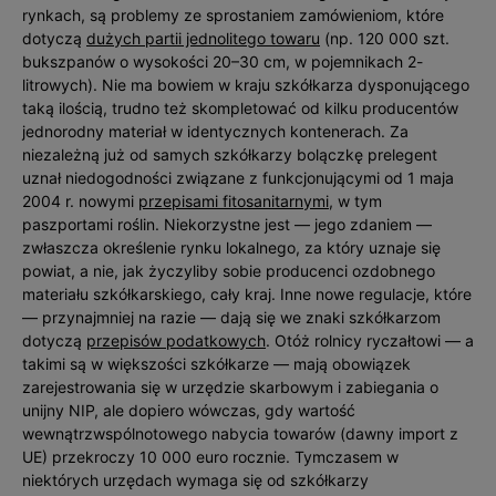
rynkach, są problemy ze sprostaniem zamówieniom, które
dotyczą
dużych partii jednolitego towaru
(np. 120 000 szt.
bukszpanów o wysokości 20–30 cm, w pojemnikach 2-
litrowych). Nie ma bowiem w kraju szkółkarza dysponującego
taką ilością, trudno też skompletować od kilku producentów
jednorodny materiał w identycznych kontenerach. Za
niezależną już od samych szkółkarzy bolączkę prelegent
uznał niedogodnoś­ci związane z funkcjonującymi od 1 maja
2004 r. nowymi
przepisami fitosanitarnymi
, w tym
paszportami roślin. Niekorzystne jest — jego zdaniem —
zwłaszcza określenie rynku lokalnego, za który uznaje się
powiat, a nie, jak życzyliby sobie producenci ozdobnego
materiału szkółkarskiego, cały kraj. Inne nowe regulacje, które
— przynajmniej na razie — dają się we znaki szkółkarzom
dotyczą
przepisów podatkowych
. Otóż rolnicy ryczałtowi — a
takimi są w większości szkółkarze — mają obowiązek
zarejestrowania się w urzędzie skarbowym i zabiegania o
unijny NIP, ale dopiero wówczas, gdy wartość
wewnątrzwspólnotowego nabycia towarów (dawny import z
UE) przekroczy 10 000 euro rocznie. Tymczasem w
niektórych urzędach wymaga się od szkółkarzy