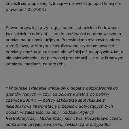
znaleźli się w opisanej sytuacji — nie wnosząc opłat łamią oni
prawo od 1.05.2004 r.
Pewne przywileje przysługują natomiast polskim hodowcom
(właścicielom odmian) — co do możliwości ochrony własnych
odmian na poziomie unijnym. Przewidziano mianowicie okres
przejściowy, w którym zliberalizowano kryterium nowości
odmiany (można je zgłaszać nie później niż po upływie 4 lat, a
nie zaledwie roku, od pierwszej prezentacji — np. w firmowym
katalogu, mediach, na targach).
* W okresie składania wniosków o dopłaty bezpośrednie do
gruntów rolnych — czyli od połowy kwietnia do połowy
czerwca 2004 r. — polscy szkółkarze spotykali się z
niejednakową interpretacją przepisów dotyczących tych
dopłat, w zależności od opinii oddziału Agencji
Restrukturyzacji i Modernizacji Rolnictwa. Początkowo często
odmawiano przyjęcia wniosku, zwłaszcza w przypadku