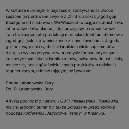
W kulturze europejskiej najczęściej spożywane są owoce
suszone (importowane zwykle z Chin) lub soki z jagód goji
(dostępne od niedawna). We Włoszech w ciągu ostatnich kilku
lat powstało kilka plantacji dostarczających owoce świeże.
Tam też rozpoczęto produkcję marmolad, konfitur i dżemów z
jagód goji (solo lub w mieszance z innymi owocami). Jagody
goji bez wątpienia są dziś składnikiem wielu suplementów
diety, są wykorzystywane w przemyśle farmaceutycznym i
kosmetycznym jako składnik kremów, balsamów do ust i ciała,
maseczek, peelingów i wielu innych produktów o działaniu
regenerującym, odmładzającym, odżywczym.
Dorota Łabanowska-Bury
Fot. D. Łabanowska-Bury
Artykuł pochodzi z numeru 1/2017 miesięcznika „Truskawka,
malina, jagody”; temat był także poruszany przez autorkę
podczas konferencji „Jagodowe Trendy” w Kraśniku.