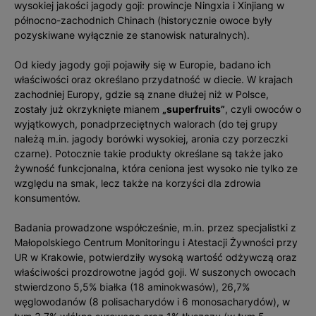
wysokiej jakości jagody goji: prowincje Ningxia i Xinjiang w
północno-zachodnich Chinach (historycznie owoce były
pozyskiwane wyłącznie ze stanowisk naturalnych).
Od kiedy jagody goji pojawiły się w Europie, badano ich
właściwości oraz określano przydatność w diecie. W krajach
zachodniej Europy, gdzie są znane dłużej niż w Polsce,
zostały już okrzyknięte mianem
„superfruits”
, czyli owoców o
wyjątkowych, ponadprzeciętnych walorach (do tej grupy
należą m.in. jagody borówki wysokiej, aronia czy porzeczki
czarne). Potocznie takie produkty określane są także jako
żywność funkcjonalna, która ceniona jest wysoko nie tylko ze
względu na smak, lecz także na korzyści dla zdrowia
konsumentów.
Badania prowadzone współcześnie, m.in. przez specjalistki z
Małopolskiego Centrum Monitoringu i Atestacji Żywności przy
UR w Krakowie, potwierdziły wysoką wartość odżywczą oraz
właściwości prozdrowotne jagód goji. W suszonych owocach
stwierdzono 5,5% białka (18 aminokwasów), 26,7%
węglowodanów (8 polisacharydów i 6 monosacharydów), w