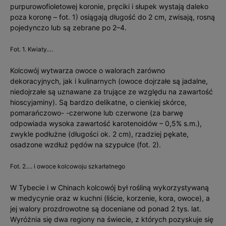
purpurowofioletowej koronie, pręciki i słupek wystają daleko
poza koronę – fot. 1) osiągają długość do 2 cm, zwisają, rosną
pojedynczo lub są zebrane po 2–4.
Fot. 1. Kwiaty….
Kolcowój wytwarza owoce o walorach zarówno
dekoracyjnych, jak i kulinarnych (owoce dojrzałe są jadalne,
niedojrzałe są uznawane za trujące ze względu na zawartość
hioscyjaminy). Są bardzo delikatne, o cienkiej skórce,
pomarańczowo- -czerwone lub czerwone (za barwę
odpowiada wysoka zawartość karotenoidów – 0,5% s.m.),
zwykle podłużne (długości ok. 2 cm), rzadziej pękate,
osadzone wzdłuż pędów na szypułce (fot. 2).
Fot. 2…. i owoce kolcowoju szkarłatnego
W Tybecie i w Chinach kolcowój był rośliną wykorzystywaną
w medycynie oraz w kuchni (liście, korzenie, kora, owoce), a
jej walory prozdrowotne są doceniane od ponad 2 tys. lat.
Wyróżnia się dwa regiony na świecie, z których pozyskuje się