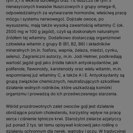
tym 3,7% włókna surowego oraz 1% tłuszczu (w tym 5
nienasyconych kwasów tłuszczowych z grupy omega-6,
odpowiedzialnych za wytwarzanie hormonów, właściwą pracę
mózgu i systemu nerwowego). Dojrzałe owoce, po
wysuszeniu, mają także wysoką zawartością witaminy C (ok.
2500 mg w 100 g jagód), czyli są doskonałym naturalnym
źródłem tej witaminy. Dodatkowo dostarczają organizmowi
człowieka witamin z grupy B (B1, B2, B6) i składników
mineralnych (m.in. fosforu, wapnia, żelaza, miedzi, cynku,
selenu). Zagraniczni autorzy, m.in. Jodi Helmer, podkreślają
wartość jagód goji jako źródła takich antyoksydantów, jak
polifenole, flawonoidy, karotenoidy oraz wielu witamin, m.in.
wspomnianej już witaminy C, a także A i E. Antyoksydanty są
grupą związków chemicznych, neutralizujących szkodliwe
działanie wolnych rodników, które uszkadzają komórki
organizmu i prowadzą do ich przedwczesnego starzenia.
Wśród prozdrowotnych zalet owoców goji jest działanie
obniżające poziom cholesterolu, korzystny wpływ na pracę
serca i ciśnienie tętnicze krwi. Starożytni zielarze azjatyccy
już ponad 2 tys. lat temu opisywali kolcowój jako roślinę o
działaniu ochronnym dla nerek, wątroby i oczu. W tradycyjnej