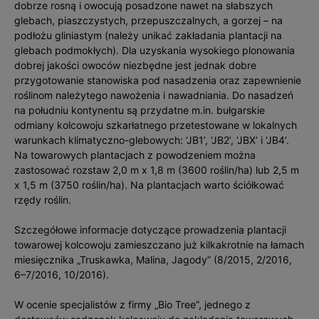
dobrze rosną i owocują posadzone nawet na słabszych
glebach, piaszczystych, przepuszczalnych, a gorzej – na
podłożu gliniastym (należy unikać zakładania plantacji na
glebach podmokłych). Dla uzyskania wysokiego plonowania
dobrej jakości owoców niezbędne jest jednak dobre
przygotowanie stanowiska pod nasadzenia oraz zapewnienie
roślinom należytego nawożenia i nawadniania. Do nasadzeń
na południu kontynentu są przydatne m.in. bułgarskie
odmiany kolcowoju szkarłatnego przetestowane w lokalnych
warunkach klimatyczno-glebowych: ‘JB1’, ‘JB2’, ‘JBX’ i ‘JB4’.
Na towarowych plantacjach z powodzeniem można
zastosować rozstaw 2,0 m x 1,8 m (3600 roślin/ha) lub 2,5 m
x 1,5 m (3750 roślin/ha). Na plantacjach warto ściółkować
rzędy roślin.
Szczegółowe informacje dotyczące prowadzenia plantacji
towarowej kolcowoju zamieszczano już kilkakrotnie na łamach
miesięcznika „Truskawka, Malina, Jagody” (8/2015, 2/2016,
6–7/2016, 10/2016).
W ocenie specjalistów z firmy „Bio Tree”, jednego z