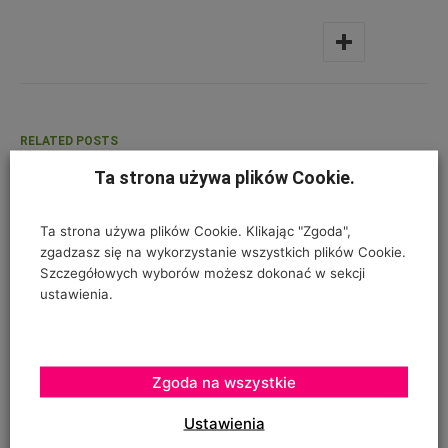
RELATED POSTS
Ta strona używa plików Cookie.
None found
Ta strona używa plików Cookie. Klikając "Zgoda",
POWIĄZANE ARTYKUŁY
WIĘCEJ OD AUTORA
zgadzasz się na wykorzystanie wszystkich plików Cookie.
Szczegółowych wyborów możesz dokonać w sekcji
Ukraina wchodzi na rynki jagód goji
ustawienia.
W kwietniowym „TMJ” – wiosna na
Zgoda na wszystkie
jagodowych plantacjach
Ustawienia