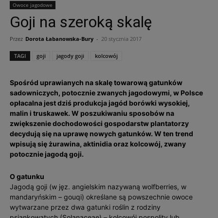
Owoce jagodowe
Goji na szeroką skalę
Przez
Dorota Łabanowska-Bury
-
20 stycznia 2017
TAGI
goji
jagody goji
kolcowój
Spośród uprawianych na skalę towarową gatunków
sadowniczych, potocznie zwanych jagodowymi, w Polsce
opłacalna jest dziś produkcja jagód borówki wysokiej,
malin i truskawek. W poszukiwaniu sposobów na
zwiększenie dochodowości gospodarstw plantatorzy
decydują się na uprawę nowych gatunków. W ten trend
wpisują się żurawina, aktinidia oraz kolcowój, zwany
potocznie jagodą goji.
O gatunku
Jagodą goji (w jęz. angielskim nazywaną wolfberries, w
mandaryńskim – gouqi) określane są powszechnie owoce
wytwarzane przez dwa gatunki roślin z rodziny
psiankowatych (Solanaceae) – kolcowój pospolity lub