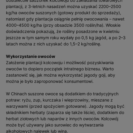
dostawców sadzonek kolcowoju do zakładania towarowych
plantacji, z 3-letnich nasadzeń można uzyskać 2200–2500
kg/ha owoców suszonych (gotowy produkt do sprzedaży),
natomiast gdy plantacja osiągnie pełnię owocowania – nawet
4000–4500 kg/ha (przy obsadzie 3500 roślin/ha). Włoskie
doświadczenia pokazują, że rośliny posadzone w kwietniu
jeszcze w tym samym roku wydały po 0,5 kg jagód, a po 2–3
latach można z nich uzyskać do 1,5–2 kg/roślinę.
Wykorzystanie owoców
Założenie plantacji kolcowoju i możliwość pozyskiwania
owoców to dopiero początek intratnego biznesu. Warto
zastanowić się, jak można wykorzystać jagody goji, aby
można je było zaproponować konsumentowi.
W Chinach suszone owoce są dodatkiem do tradycyjnych
potraw: ryżu, zup, kurczaka i wieprzowiny, mieszane z
warzywami (przed spożyciem gotowane). Jagody mogą być
składnikiem herbaty (zaparza się także liście), dodatkiem do
herbat ziołowych lub naparów z innych owoców. Kolcowój
może być używany jako surowiec do wytwarzania
alkoholowych nalewek lub wina.