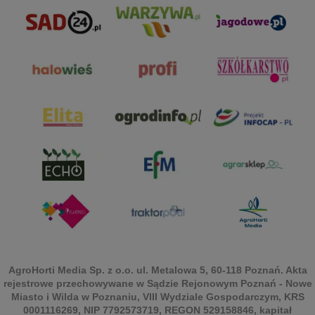
AgroHorti Media Sp. z o.o. ul. Metalowa 5, 60-118 Poznań. Akta
rejestrowe przechowywane w Sądzie Rejonowym Poznań - Nowe
Miasto i Wilda w Poznaniu, VIII Wydziale Gospodarczym, KRS
0001116269, NIP 7792573719, REGON 529158846, kapitał