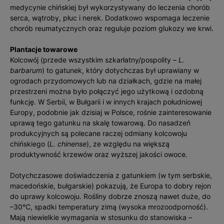
medycynie chińskiej był wykorzystywany do leczenia chorób
serca, wątroby, płuc i nerek. Dodatkowo wspomaga leczenie
chorób reumatycznych oraz reguluje poziom glukozy we krwi.
Plantacje towarowe
Kolcowój (przede wszystkim szkarłatny/pospolity –
L.
barbarum
) to gatunek, który dotychczas był uprawiany w
ogrodach przydomowych lub na działkach, gdzie na małej
przestrzeni można było połączyć jego użytkową i ozdobną
funkcję. W Serbii, w Bułgarii i w innych krajach południowej
Europy, podobnie jak dzisiaj w Polsce, rośnie zainteresowanie
uprawą tego gatunku na skalę towarową. Do nasadzeń
produkcyjnych są polecane raczej odmiany kolcowoju
chińskiego (
L. chinense
), ze względu na większą
produktywność krzewów oraz wyższej jakości owoce.
Dotychczasowe doświadczenia z gatunkiem (w tym serbskie,
macedońskie, bułgarskie) pokazują, że Europa to dobry rejon
do uprawy kolcowoju. Rośliny dobrze znoszą nawet duże, do
–30°C, spadki temperatury zimą (wysoka mrozoodporność).
Mają niewielkie wymagania w stosunku do stanowiska –