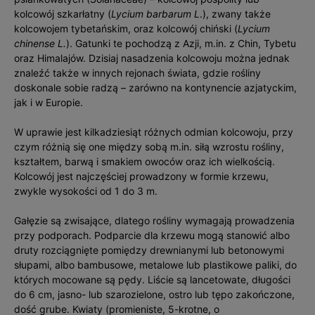
kolcowój szkarłatny (
Lycium barbarum L
.), zwany także
kolcowojem tybetańskim, oraz kolcowój chiński (
Lycium
chinense L.
). Gatunki te pochodzą z Azji, m.in. z Chin, Tybetu
oraz Himalajów. Dzisiaj nasadzenia kolcowoju można jednak
znaleźć także w innych rejonach świata, gdzie rośliny
doskonale sobie radzą – zarówno na kontynencie azjatyckim,
jak i w Europie.
W uprawie jest kilkadziesiąt różnych odmian kolcowoju, przy
czym różnią się one między sobą m.in. siłą wzrostu rośliny,
kształtem, barwą i smakiem owoców oraz ich wielkością.
Kolcowój jest najczęściej prowadzony w formie krzewu,
zwykle wysokości od 1 do 3 m.
Gałęzie są zwisające, dlatego rośliny wymagają prowadzenia
przy podporach. Podparcie dla krzewu mogą stanowić albo
druty rozciągnięte pomiędzy drewnianymi lub betonowymi
słupami, albo bambusowe, metalowe lub plastikowe paliki, do
których mocowane są pędy. Liście są lancetowate, długości
do 6 cm, jasno- lub szarozielone, ostro lub tępo zakończone,
dość grube. Kwiaty (promieniste, 5-krotne, o