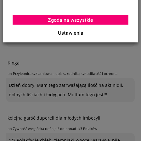
Krystyna
on
SZKODNIKI WIĄZU I ICH ZWALCZANIE
Zgoda na wszystkie
Na szczepionym wiązie zaczęły wyrastać dzikie pędy w
Ustawienia
bardzo dużej ilości. Co z nimi należy
Kinga
on
Przylepnica szklarniowa – opis szkodnika, szkodliwość i ochrona
Dzień dobry. Mam tego zatrważającą ilość na aktinidii,
dolnych liściach i łodygach. Multum tego jest!!!
kolejna garść dupereli dla młodych imbecyli
on
Żywność wegańska trafia już do ponad 1/3 Polaków
1/3 Polaków je chleb, ziemniaki, owoce, warzywa, pije