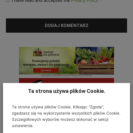
I have read and accepted the
Privacy Policy
*
Ta strona używa plików Cookie.
Ta strona używa plików Cookie. Klikając "Zgoda",
zgadzasz się na wykorzystanie wszystkich plików Cookie.
Szczegółowych wyborów możesz dokonać w sekcji
ustawienia.
OSTATNIE KOMENTARZE