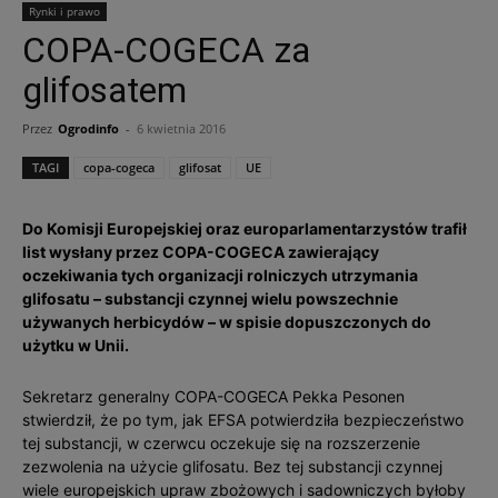
Rynki i prawo
COPA-COGECA za
glifosatem
Przez
Ogrodinfo
-
6 kwietnia 2016
TAGI
copa-cogeca
glifosat
UE
Do Komisji Europejskiej oraz europarlamentarzystów trafił
list wysłany przez COPA-COGECA zawierający
oczekiwania tych organizacji rolniczych utrzymania
glifosatu – substancji czynnej wielu powszechnie
używanych herbicydów – w spisie dopuszczonych do
użytku w Unii.
Sekretarz generalny COPA-COGECA Pekka Pesonen
stwierdził, że po tym, jak EFSA potwierdziła bezpieczeństwo
tej substancji, w czerwcu oczekuje się na rozszerzenie
zezwolenia na użycie glifosatu. Bez tej substancji czynnej
wiele europejskich upraw zbożowych i sadowniczych byłoby