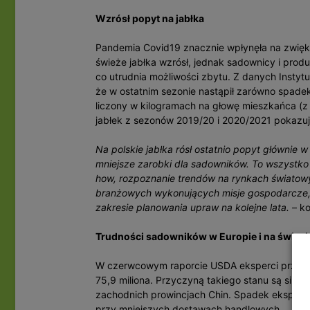
Wzrósł popyt na jabłka
Pandemia Covid19 znacznie wpłynęła na zwięk
świeże jabłka wzrósł, jednak sadownicy i produc
co utrudnia możliwości zbytu. Z danych Instyt
że w ostatnim sezonie nastąpił zarówno spadek 
liczony w kilogramach na głowę mieszkańca (z 
jabłek z sezonów 2019/20 i 2020/2021 pokazuje
Na polskie jabłka rósł ostatnio popyt głównie w
mniejsze zarobki dla sadowników. To wszystko
how, rozpoznanie trendów na rynkach światowy
branżowych wykonujących misje gospodarcze, 
zakresie planowania upraw na kolejne lata.
– ko
Trudności sadowników w Europie i na świeci
W czerwcowym raporcie USDA eksperci przewid
75,9 miliona. Przyczyną takiego stanu są siln
zachodnich prowincjach Chin. Spadek eksportu 
przy mniejszych dostawach handlowych.