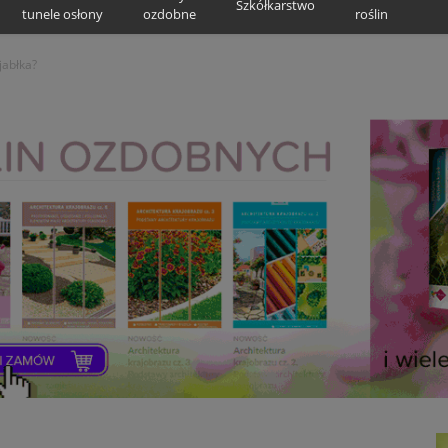
Szkółkarstwo
tunele osłony
ozdobne
roślin
jabłka?