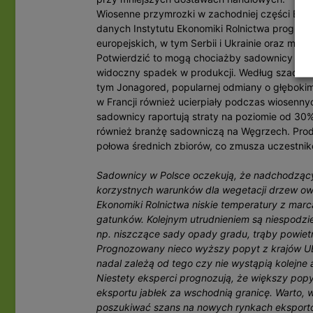
Wiosenne przymrozki w zachodniej części Euro
danych Instytutu Ekonomiki Rolnictwa prognozo
europejskich, w tym Serbii i Ukrainie oraz mni
Potwierdzić to mogą chociażby sadownicy z kr
widoczny spadek w produkcji. Według szacunkó
tym Jonagored, popularnej odmiany o głębok
w Francji również ucierpiały podczas wiosenny
sadownicy raportują straty na poziomie od 30
również branżę sadowniczą na Węgrzech. Produ
połowa średnich zbiorów, co zmusza uczestnik
Sadownicy w Polsce oczekują, że nadchodzący
korzystnych warunków dla wegetacji drzew owo
Ekonomiki Rolnictwa niskie temperatury z marc
gatunków. Kolejnym utrudnieniem są niespod
np. niszczące sady opady gradu, trąby powiet
Prognozowany nieco wyższy popyt z krajów UE
nadal zależą od tego czy nie wystąpią kolejn
Niestety eksperci prognozują, że większy po
eksportu jabłek za wschodnią granicę. Warto, w
poszukiwać szans na nowych rynkach eksportow