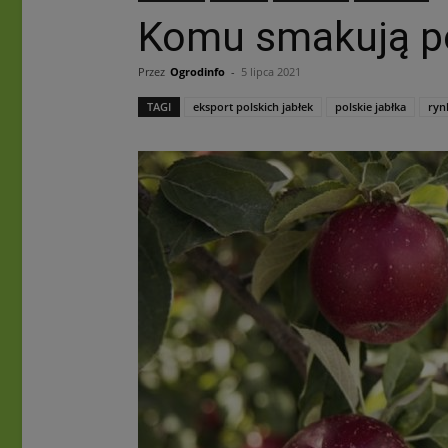
Komu smakują po
Przez
Ogrodinfo
-
5 lipca 2021
TAGI
eksport polskich jabłek
polskie jabłka
ryn