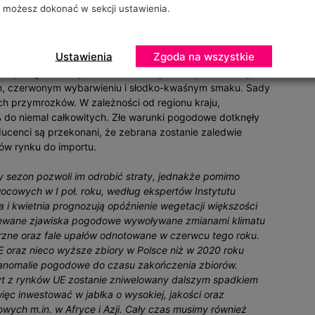
możesz dokonać w sekcji ustawienia.
py znaczne odbiły się na rynku sadownictwa. Według
wane jest opóźnienie okresu wegetacji w wielu krajach
ejsze zbiory wielu gatunków owoców w Europie Zachodniej.
Ustawienia
Zgoda na wszystkie
ajów Beneluksu czy Francji, którzy już mogą zauważyć
w, Belgowie w tym sezonie zbiorą o 31% jabłek mniej, w
im, czerwonym wybarwieniu i słodko-kwaśnym smaku. Sady
ch przymrozków. W zależności od regionu kraju,
% do niemal całkowitych. Złe warunki pogodowe dotknęły
cenci są przekonani, że zebrana zostanie zaledwie
ów rynku do importu.
 sezon pozwoli im odrobić straty, jednakże pomimo
cowych w I poł. roku, według ekspertów Instytutu
a i kwietnia prognozują opóźnienie wegetacji większości
ziewane zjawiska pogodowe wywoływane zmianami klimatu
rzne oraz fale upałów odnotowane w czerwcu tego roku.
 oraz nieco wyższe zbiory w Polsce niż w 2020 roku
e anomalie pogodowe do czasu zakończenia zbiorów.
pyt z rynków UE zostanie zniwelowany dalszym spadkiem
ięc inwestować w jabłka o wysokiej, jakości oraz
ych m.in. w Afryce i Azji. Cały czas musimy również