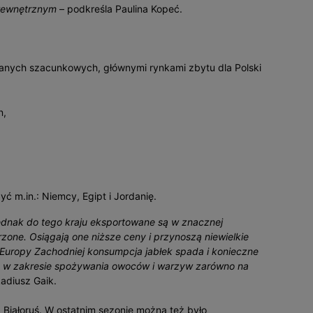
wewnętrznym
– podkreśla Paulina Kopeć.
danych szacunkowych, głównymi rynkami zbytu dla Polski
n,
 m.in.: Niemcy, Egipt i Jordanię.
ednak do tego kraju eksportowane są w znacznej
zone. Osiągają one niższe ceny i przynoszą niewielkie
 Europy Zachodniej konsumpcja jabłek spada i konieczne
e w zakresie spożywania owoców i warzyw zarówno na
adiusz Gaik.
 Białoruś. W ostatnim sezonie można też było