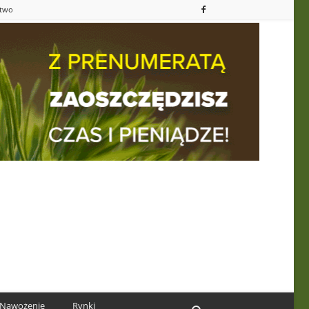
ctwo
Nawożenie
Rynki