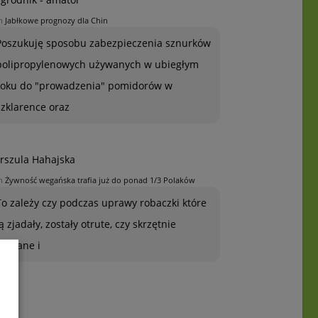
n
Jabłkowe prognozy dla Chin
Poszukuję sposobu zabezpieczenia sznurków
polipropylenowych używanych w ubiegłym
roku do "prowadzenia" pomidorów w
szklarence oraz
rszula Hahajska
n
Żywność wegańska trafia już do ponad 1/3 Polaków
To zależy czy podczas uprawy robaczki które
ją zjadały, zostały otrute, czy skrzętnie
zebrane i