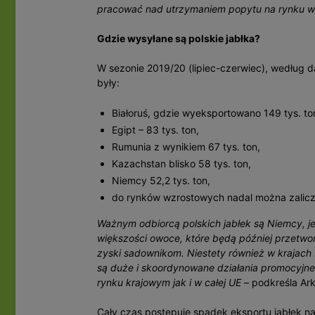
pracować nad utrzymaniem popytu na rynku 
Gdzie wysyłane są polskie jabłka?
W sezonie 2019/20 (lipiec-czerwiec), według 
były:
Białoruś, gdzie wyeksportowano 149 tys. to
Egipt – 83 tys. ton,
Rumunia z wynikiem 67 tys. ton,
Kazachstan blisko 58 tys. ton,
Niemcy 52,2 tys. ton,
do rynków wzrostowych nadal można zaliczyć
Ważnym odbiorcą polskich jabłek są Niemcy, j
większości owoce, które będą później przetwor
zyski sadownikom. Niestety również w krajach
są duże i skoordynowane działania promocyjn
rynku krajowym jak i w całej UE
– podkreśla Ark
Cały czas postępuje spadek eksportu jabłek na