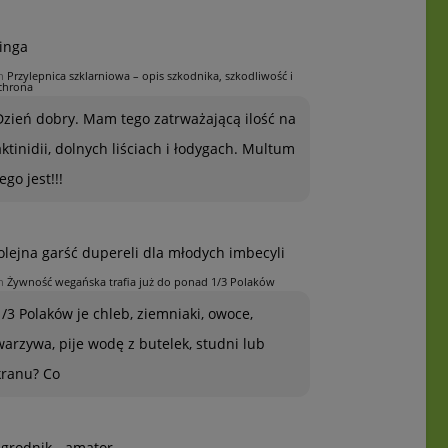
inga
n
Przylepnica szklarniowa – opis szkodnika, szkodliwość i
chrona
Dzień dobry. Mam tego zatrważającą ilość na
aktinidii, dolnych liściach i łodygach. Multum
ego jest!!!
olejna garść dupereli dla młodych imbecyli
n
Żywność wegańska trafia już do ponad 1/3 Polaków
1/3 Polaków je chleb, ziemniaki, owoce,
warzywa, pije wodę z butelek, studni lub
kranu? Co
grodnik - amator