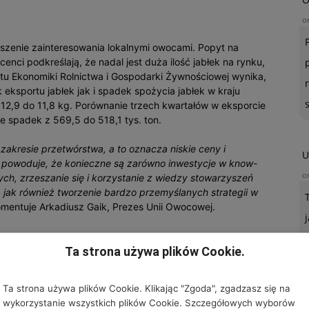
o
szenie zainteresowania lokalnymi owocami. Popyt na
enci podkreślają, że nadal jest duża ilość jabłek na rynku,
utu Ekonomiki Rolnictwa i Gospodarki Żywnościowej wynika,
eksportu jabłek jak i spadek spożycia jabłek w kraju
12,9 do 11,8 kg. Porównanie trzech kwartałów w eksporcie
 spadek z 569,5 do 518,1 tys. ton.
 zakresie przetwórstwa, a to oznacza niskie ceny i
U
 powoduje, że konieczne są zarówno inwestycje w know-
o
ch, zrzeszanie się i korzystanie z wiedzy stowarzyszeń
jak również tworzenie bardzo przemyślanych strategii w
mentuje Arkadiusz Gaik, Prezes Unii Owocowej.
e
Ta strona używa plików Cookie.
ują, że światowa produkcja na rok 2020/2021 spadnie do
e wiosenne przymrozki, które dotknęły sady w północno-
Ta strona używa plików Cookie. Klikając "Zgoda", zgadzasz się na
przewiduje się także w Unii Europejskiej o 135 000 ton
wykorzystanie wszystkich plików Cookie. Szczegółowych wyborów