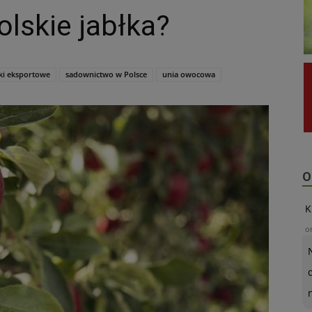
lskie jabłka?
ki eksportowe
sadownictwo w Polsce
unia owocowa
O
K
o