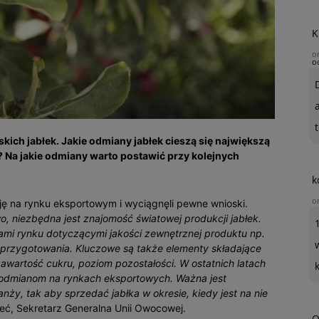
K
o
o
t
lskich jabłek. Jakie odmiany jabłek cieszą się największą
 Na jakie odmiany warto postawić przy kolejnych
k
o
ję na rynku eksportowym i wyciągnęli pewne wnioski.
wo, niezbędna jest znajomość światowej produkcji jabłek.
iami rynku dotyczącymi jakości zewnętrznej produktu np.
 przygotowania. Kluczowe są także elementy składające
 zawartość cukru, poziom pozostałości. W ostatnich latach
 odmianom na rynkach eksportowych. Ważna jest
ży, tak aby sprzedać jabłka w okresie, kiedy jest na nie
eć, Sekretarz Generalna Unii Owocowej.
O