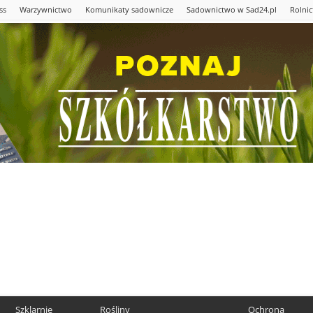
ss
Warzywnictwo
Komunikaty sadownicze
Sadownictwo w Sad24.pl
Rolni
Szklarnie
Rośliny
Ochrona