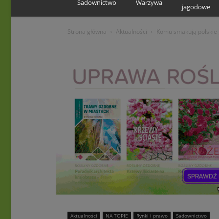
Sadownictwo
Warzywa
jagodowe
Strona główna
Aktualności
Komu smakują polskie 
Aktualności
NA TOPIE
Rynki i prawo
Sadownictwo