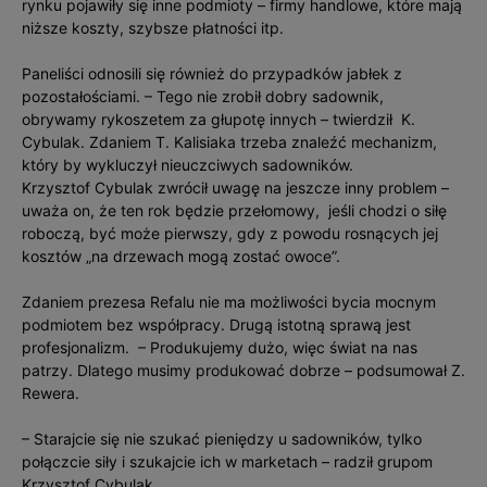
rynku pojawiły się inne podmioty – firmy handlowe, które mają
niższe koszty, szybsze płatności itp.
Paneliści odnosili się również do przypadków jabłek z
pozostałościami. – Tego nie zrobił dobry sadownik,
obrywamy rykoszetem za głupotę innych – twierdził K.
Cybulak. Zdaniem T. Kalisiaka trzeba znaleźć mechanizm,
który by wykluczył nieuczciwych sadowników.
Krzysztof Cybulak zwrócił uwagę na jeszcze inny problem –
uważa on, że ten rok będzie przełomowy, jeśli chodzi o siłę
roboczą, być może pierwszy, gdy z powodu rosnących jej
kosztów „na drzewach mogą zostać owoce”.
Zdaniem prezesa Refalu nie ma możliwości bycia mocnym
podmiotem bez współpracy. Drugą istotną sprawą jest
profesjonalizm. – Produkujemy dużo, więc świat na nas
patrzy. Dlatego musimy produkować dobrze – podsumował Z.
Rewera.
– Starajcie się nie szukać pieniędzy u sadowników, tylko
połączcie siły i szukajcie ich w marketach – radził grupom
Krzysztof Cybulak.