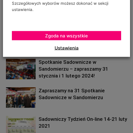
Szczegółowych wyborów możesz dokonać w sekcji
ustawienia.
RELATED POSTS
None found
Zgoda na wszystkie
POWIĄZANE ARTYKUŁY
WIĘCEJ OD AUTORA
Ustawienia
Spotkanie Sadownicze w
Sandomierzu – zapraszamy 31
stycznia i 1 lutego 2024!
Zapraszamy na 31 Spotkanie
Sadownicze w Sandomierzu
Sadowniczy Tydzień On-line 14-21 luty
2021