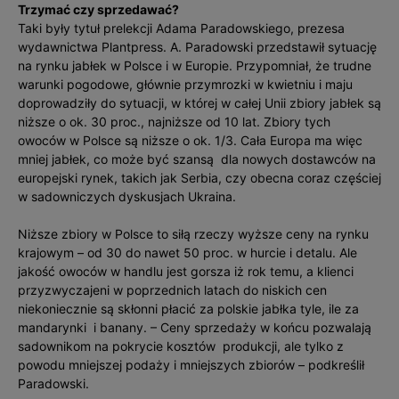
Trzymać czy sprzedawać?
Taki były tytuł prelekcji Adama Paradowskiego, prezesa
wydawnictwa Plantpress. A. Paradowski przedstawił sytuację
na rynku jabłek w Polsce i w Europie. Przypomniał, że trudne
warunki pogodowe, głównie przymrozki w kwietniu i maju
doprowadziły do sytuacji, w której w całej Unii zbiory jabłek są
niższe o ok. 30 proc., najniższe od 10 lat. Zbiory tych
owoców w Polsce są niższe o ok. 1/3. Cała Europa ma więc
mniej jabłek, co może być szansą dla nowych dostawców na
europejski rynek, takich jak Serbia, czy obecna coraz częściej
w sadowniczych dyskusjach Ukraina.
Niższe zbiory w Polsce to siłą rzeczy wyższe ceny na rynku
krajowym – od 30 do nawet 50 proc. w hurcie i detalu. Ale
jakość owoców w handlu jest gorsza iż rok temu, a klienci
przyzwyczajeni w poprzednich latach do niskich cen
niekoniecznie są skłonni płacić za polskie jabłka tyle, ile za
mandarynki i banany. – Ceny sprzedaży w końcu pozwalają
sadownikom na pokrycie kosztów produkcji, ale tylko z
powodu mniejszej podaży i mniejszych zbiorów – podkreślił
Paradowski.