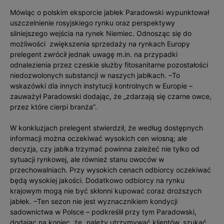
Mówiąc o polskim eksporcie jabłek Paradowski wypunktował
uszczelnienie rosyjskiego rynku oraz perspektywy
silniejszego wejścia na rynek Niemiec. Odnosząc się do
możliwości zwiększenia sprzedaży na rynkach Europy
prelegent zwrócił jednak uwagę m.in. na przypadki
odnalezienia przez czeskie służby fitosanitarne pozostałości
niedozwolonych substancji w naszych jabłkach. –To
wskazówki dla innych instytucji kontrolnych w Europie –
zauważył Paradowski dodając, że „zdarzają się czarne owce,
przez które cierpi branża”.
W konkluzjach prelegent stwierdził, że według dostępnych
informacji można oczekiwać wysokich cen wiosną; ale
decyzja, czy jabłka trzymać powinna zależeć nie tylko od
sytuacji rynkowej, ale również stanu owoców w
przechowalniach. Przy wysokich cenach odbiorcy oczekiwać
będą wysokiej jakości. Dodatkowo odbiorcy na rynku
krajowym mogą nie być skłonni kupować coraz droższych
jabłek. –Ten sezon nie jest wyznacznikiem kondycji
sadownictwa w Polsce – podkreślił przy tym Paradowski,
dodając na koniec, że „należy utrzymywać klientów, szukać