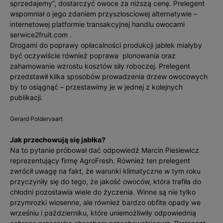
sprzedajemy”, dostarczyć owoce za niższą cenę. Prelegent
wspomniał o jego zdaniem przyszłosciowej alternatywie –
internetowej platformie transakcyjnej handlu owocami
serwice2fruit.com .
Drogami do poprawy opłacalności produkcji jabłek miałyby
być oczywiście również poprawa plonowania oraz
zahamowanie wzrostu kosztów siły roboczej. Prelegent
przedstawił kilka sposobów prowadzenia drzew owocowych
by to osiągnąć – przestawimy je w jednej z kolejnych
publikacji.
Gerard Poldervaart
Jak przechowują się jabłka?
Na to pytanie próbował dać odpowiedź Marcin Piesiewicz
reprezentujący firmę AgroFresh. Również ten prelegent
zwrócił uwagę na fakt, że warunki klimatyczne w tym roku
przyczyniły się do tego, że jakość owoców, która trafiła do
chłodni pozostawia wiele do życzenia. Winne są nie tylko
przymrozki wiosenne, ale również bardzo obfite opady we
wrześniu i październiku, które uniemożliwiły odpowiednią