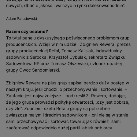
nowych, dbać o jakość i walczyć o rynki dalekowschodnie”.
Adam Paradowski
Razem czy osobno?
To tytuł panelu dyskusyjnego poświęconego problemom grup
producenckich. Wzięli w nim udział : Zbigniew Rewera, prezes
grupy producenckiej Refal, Tomasz Kalisiak, indywidualny
sadownik z Serocka, Krzysztof Cybulak, sekretarz Związku
Sadowników RP oraz Tomasz Olszewski, członek upadłej
grupy Owoc Sandomierski.
Zbigniew Rewera na plus grup zapisał bardzo duży postęp w
naszym kraju, jeśli chodzi o przechowywanie i sortowanie. –
Zaufanie jest najważniejsze – podkreślił Z. Rewera, dodając,
że jego grupa prowadzi politykę otwartości, „czy jest dobrze,
czy źle”. Zdaniem szefa Refalu grupy są potrzebne
zwłaszcza małym i średnim sadownikom – oni nie są w stanie
sami przechowywać i sortować towaru; jak również sami
zaoferować odpowiednio dużej partii jabłek odbiorcy.