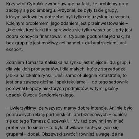
Krzysztof Cybulak zwrócił uwagę na fakt, że problemy grup
zaczęły się po embargu. Przyznał, że były takie grupy,
którym sadownicy potrzebni byli tylko do uzyskania uznania.
Kolejnym problemem, jego zdaniem jest przeinwestowanie –
„tłocznie, kostkarki itp. sprawdzą się tylko w sytuacji, gdy jest
dobra kondycja finansowa”. K. Cybulak podkreślał jednak, że
bez grup nie jest możliwy ani handel z dużymi sieciami, ani
eksport.
Zdaniem Tomasza Kalisiaka na rynku jest miejsce i dla grup, i
dla wielkich producentów, i dla małych, którzy sprzedadzą
jabłka na lokalne rynki. „Jeśli samolot ulegnie katastrofie, to
jest ona zawsze głośna i spektakularna” – do tego sadownik
porównał kłopoty niektórych podmiotów, w tym głośny
upadek Owocu Sandomierskiego.
– Uwierzyliśmy, że wszyscy mamy dobre intencje. Ani nie było
poprawnych relacji partnerskich, ani biznesowych – odniósł
się do tego Tomasz Olszewski. – My też powinniśmy mieć
pretensje do siebie – to było chwilowe zachłyśnięcie się
grupami – dodał. Olszewski zwrócił również uwagę, że na