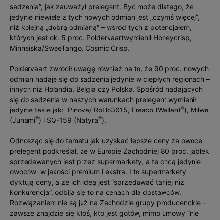
sadzenia”, jak zauważył prelegent. Być może dlatego, że
jedynie niewiele z tych nowych odmian jest „czymś więcej”,
niż kolejną „dobrą odmianą” – wśród tych z potencjałem,
których jest ok. 5 proc. Poldervaartwymienił Honeycrisp,
Minneiska/SweeTango, Cosmic Crisp.
Poldervaart zwrócił uwagę również na to, że 90 proc. nowych
odmian nadaje się do sadzenia jedynie w ciepłych regionach –
innych niż Holandia, Belgia czy Polska. Spośród nadających
się do sadzenia w naszych warunkach prelegent wymienił
®
jedynie takie jak: Pinova/ RoHo3615, Fresco (Wellant
), Milwa
®
®
(Junami
) i SQ-159 (Natyra
).
Odnosząc się do tematu jak uzyskać lepsze ceny za owoce
prelegent podkreślał, że w Europie Zachodniej 80 proc. jabłek
sprzedawanych jest przez supermarkety, a te chcą jedynie
owoców w jakości premium i ekstra. I to supermarkety
dyktują ceny, a że ich ideą jest “sprzedawać taniej niż
konkurencja”, odbija się to na cenach dla dostawców.
Rozwiązaniem nie są już na Zachodzie grupy producenckie –
zawsze znajdzie się ktoś, kto jest gotów, mimo umowy “nie