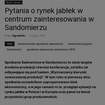
Rynki i prawo
Pytania o rynek jabłek w
centrum zainteresowania w
Sandomierzu
Przez
Ogrodinfo
-
3 lutego 2018
TAGI
sandomierskie spotkanie sadownicze
sandomierszczyzna
Sandomierz
spotkanie sadownicze sandomierz 2018
Spotkania Sadownicze w Sandomierzu to obok targów
środków produkcji również konferencje, od kilku lat
odbywające się pod hasłem „Wyznaczamy kierunki
nowoczesnej produkcji”. W tym roku w pierwszy dniu
spotkania uczestnikom zaproponowano blok
ekonomiczny, a w jego ramach m.in. przegląd sytuacji na
rynku jabłka w Polsce i w Europie oraz panel na temat
przyszłości grup producenckich.