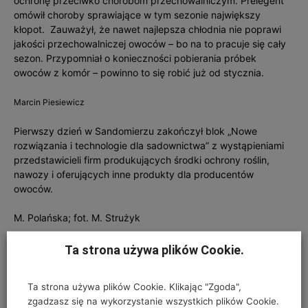
ochronę przeciwko chorobom przechowalniczym. Prelegent
omówił choroby sprawiające w tym sezonie największy
kłopot. Zauważył, że nawet najlepsza chłodnia nie poprawi
jakości przechowalniczej owoców – bo na to pracuje się cały
sezon. Przypomniał o konieczności pobierania próbek
owoców z komór – powinno to się robić już od stycznia.
Marcin Piesiewicz
Pierwszy dzień w Sandomierzu zakończył blok „Nowe
rozwiązania i technologie dla sadownictwa” z wystąpieniami
przedstawicieli firm produkujących środki ochrony roślin,
nawozy i oferujących inne produkty dla producentów
owoców.
M. Polańska; fot. M. Strużyk
Ta strona używa plików Cookie.
Ta strona używa plików Cookie. Klikając "Zgoda",
zgadzasz się na wykorzystanie wszystkich plików Cookie.