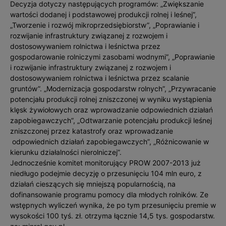
Decyzja dotyczy następujących programów: „Zwiększanie
wartości dodanej i podstawowej produkcji rolnej i leśnej”,
„Tworzenie i rozwój mikroprzedsiębiorstw”, „Poprawianie i
rozwijanie infrastruktury związanej z rozwojem i
dostosowywaniem rolnictwa i leśnictwa przez
gospodarowanie rolniczymi zasobami wodnymi”, „Poprawianie
i rozwijanie infrastruktury związanej z rozwojem i
dostosowywaniem rolnictwa i leśnictwa przez scalanie
gruntów”. „Modernizacja gospodarstw rolnych”, „Przywracanie
potencjału produkcji rolnej zniszczonej w wyniku wystąpienia
klęsk żywiołowych oraz wprowadzanie odpowiednich działań
zapobiegawczych”, „Odtwarzanie potencjału produkcji leśnej
zniszczonej przez katastrofy oraz wprowadzanie
odpowiednich działań zapobiegawczych”, „Różnicowanie w
kierunku działalności nierolniczej”.
Jednocześnie komitet monitorujący PROW 2007-2013 już
niedługo podejmie decyzję o przesunięciu 104 mln euro, z
działań cieszących się mniejszą popularnością, na
dofinansowanie programu pomocy dla młodych rolników. Ze
wstępnych wyliczeń wynika, że po tym przesunięciu premie w
wysokości 100 tyś. zł. otrzyma łącznie 14,5 tys. gospodarstw.