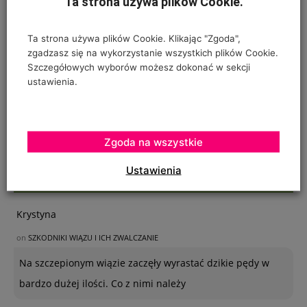
Ta strona używa plików Cookie.
Ta strona używa plików Cookie. Klikając "Zgoda",
zgadzasz się na wykorzystanie wszystkich plików Cookie.
Szczegółowych wyborów możesz dokonać w sekcji
ustawienia.
Zgoda na wszystkie
Ustawienia
OSTATNIE KOMENTARZE
Krystyna
on
SZKODNIKI WIĄZU I ICH ZWALCZANIE
Na szczepionym wiązie zaczęły wyrastać dzikie pędy w
bardzo dużej ilości. Co z nimi należy