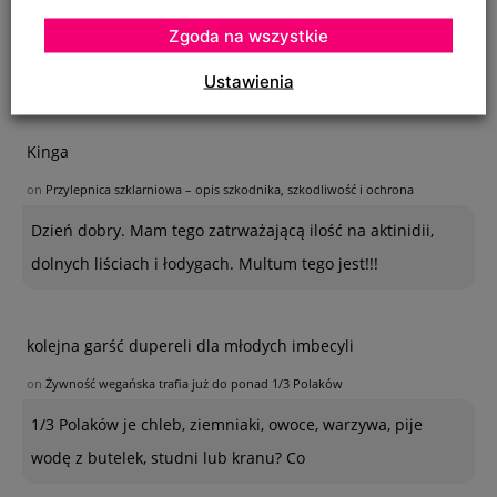
Zgoda na wszystkie
Na szczepionym wiązie zaczęły wyrastać dzikie pędy w
bardzo dużej ilości. Co z nimi należy
Ustawienia
Kinga
on
Przylepnica szklarniowa – opis szkodnika, szkodliwość i ochrona
Dzień dobry. Mam tego zatrważającą ilość na aktinidii,
dolnych liściach i łodygach. Multum tego jest!!!
kolejna garść dupereli dla młodych imbecyli
on
Żywność wegańska trafia już do ponad 1/3 Polaków
1/3 Polaków je chleb, ziemniaki, owoce, warzywa, pije
wodę z butelek, studni lub kranu? Co