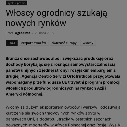
Rynki i prawo
Włoscy ogrodnicy szukają
nowych rynków
Przez
Ogrodinfo
-
29 lipca 2015
TAGI
eksport owoców
świeżość europy
włochy
Branża chce zachować albo i zwiększać produkcję oraz
dochody borykając się z rosnącą samowystarczalnością
państw unijnych z jednej strony i rosyjskim embargiem z
drugiej. Agencja Centro Servizi Ortofrutticoli przygotowała
wspomagany prze fundusze UE trzyletni program promocji
włoskich produktów ogrodniczych na rynkach Azji i
Ameryki Północnej.
Włochy są dużym eksporterem owoców i warzyw i odczuwają
kurczenie się swoich tradycyjnych rynków zbytu w
państwach Unii, a dodatku utraciły w ostatnich sezonach
poważnych importerów w Afryce Północnej oraz Rosję. Wysiłki