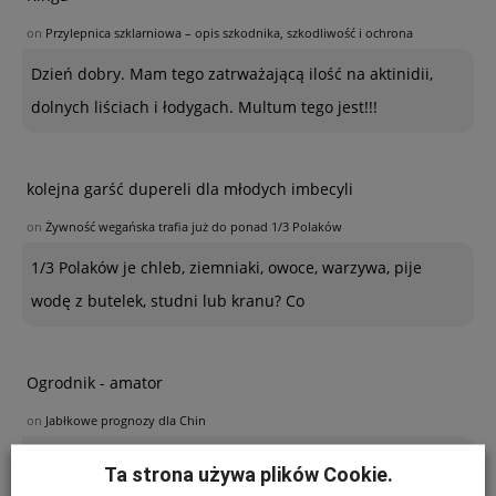
on
Przylepnica szklarniowa – opis szkodnika, szkodliwość i ochrona
Dzień dobry. Mam tego zatrważającą ilość na aktinidii,
dolnych liściach i łodygach. Multum tego jest!!!
kolejna garść dupereli dla młodych imbecyli
on
Żywność wegańska trafia już do ponad 1/3 Polaków
1/3 Polaków je chleb, ziemniaki, owoce, warzywa, pije
wodę z butelek, studni lub kranu? Co
Ogrodnik - amator
on
Jabłkowe prognozy dla Chin
Poszukuję sposobu zabezpieczenia sznurków
Ta strona używa plików Cookie.
polipropylenowych używanych w ubiegłym roku do