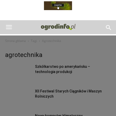
Strona główna
Tagi
Agrotechnika
agrotechnika
Szkółkarstwo po amerykańsku –
technologia produkcji
XII Festiwal Starych Ciągników i Maszyn
Rolniczych
Nowy komputer klimatyczny