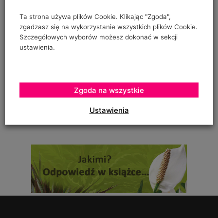
"prowadzenia" pomidorów w szklarence oraz
Ta strona używa plików Cookie. Klikając "Zgoda",
zgadzasz się na wykorzystanie wszystkich plików Cookie.
Szczegółowych wyborów możesz dokonać w sekcji
ustawienia.
Urszula Hahajska
on
Żywność wegańska trafia już do ponad 1/3 Polaków
To zależy czy podczas uprawy robaczki które ją zjadały,
Zgoda na wszystkie
zostały otrute, czy skrzętnie zebrane i
Ustawienia