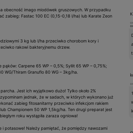
 na obecność imago miodówek gruszowych. W przypadku
K
 zabieg: Fastac 100 EC (0,15-0,18 l/ha) lub Karate Zeon
o
o
dziowymi 3 kg lub l/ha przeciwko chorobom kory i
zeciwko rakowi bakteryjnemu drzew.
t
ie pąków: Carpene 65 WP – 0,5%; Syllit 65 WP – 0,75%;
80 WG/Thiram Granuflo 80 WG – 3kg/ha.
k
o
 parcha. Jest ich wyjątkowo dużo! Tylko około 2%
zypominam jednak, że w sadach, w których wykonano już
 wykonać zabieg fitosanitarny przeciwko infekcjom rakiem
ub Championem 50 WP 1,5kg/ha. Ten drugi preparat jest
biegłym roku wystąpiła zaraza ogniowa!
 i potasowe! Należy pamiętać, że pomiędzy nawozami
O