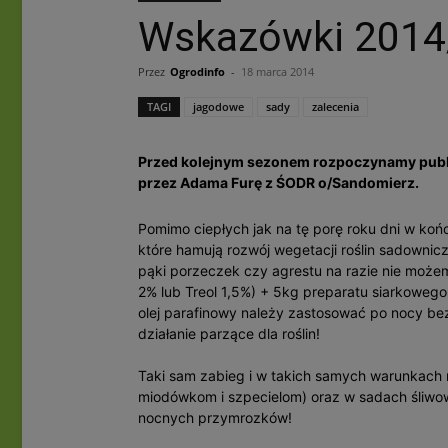
Wskazówki 2014
Przez
Ogrodinfo
-
18 marca 2014
TAGI
jagodowe
sady
zalecenia
Przed kolejnym sezonem rozpoczynamy pub
przez Adama Furę z ŚODR o/Sandomierz.
Pomimo ciepłych jak na tę porę roku dni w koń
które hamują rozwój wegetacji roślin sadown
pąki porzeczek czy agrestu na razie nie może
2% lub Treol 1,5%) + 5kg preparatu siarkowe
olej parafinowy należy zastosować po nocy be
działanie parzące dla roślin!
Taki sam zabieg i w takich samych warunkac
miodówkom i szpecielom) oraz w sadach śliwow
nocnych przymrozków!