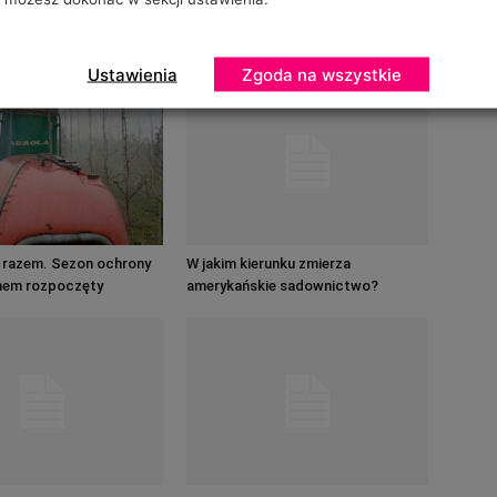
D AUTORA
Ustawienia
Zgoda na wszystkie
e razem. Sezon ochrony
W jakim kierunku zmierza
hem rozpoczęty
amerykańskie sadownictwo?