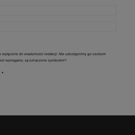
go wyłącznie do wiadomości redakcji. Nie udostępnimy go osobom
 jest wymagane, są oznaczone symbolem*.
y
*