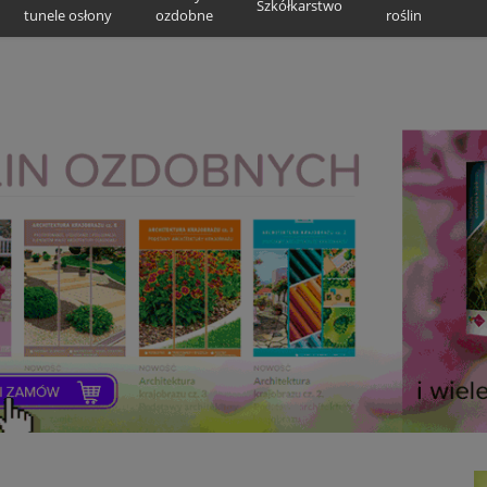
Szkółkarstwo
tunele osłony
ozdobne
roślin