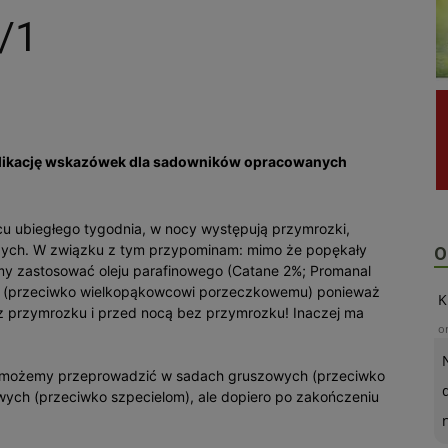
/1
likację wskazówek dla sadowników opracowanych
cu ubiegłego tygodnia, w nocy występują przymrozki,
iczych. W związku z tym przypominam: mimo że popękały
O
my zastosować oleju parafinowego (Catane 2%; Promanal
go (przeciwko wielkopąkowcowi porzeczkowemu) ponieważ
K
z przymrozku i przed nocą bez przymrozku! Inaczej ma
o
h możemy przeprowadzić w sadach gruszowych (przeciwko
ych (przeciwko szpecielom), ale dopiero po zakończeniu