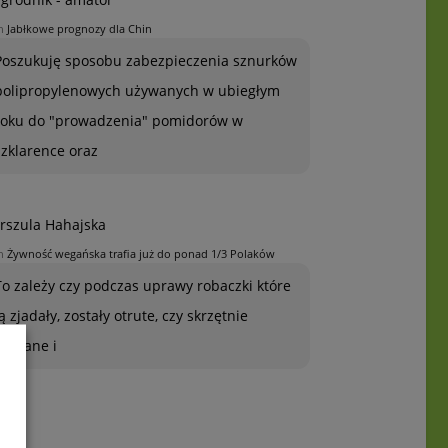
n
Jabłkowe prognozy dla Chin
Poszukuję sposobu zabezpieczenia sznurków
polipropylenowych używanych w ubiegłym
roku do "prowadzenia" pomidorów w
szklarence oraz
rszula Hahajska
n
Żywność wegańska trafia już do ponad 1/3 Polaków
To zależy czy podczas uprawy robaczki które
ją zjadały, zostały otrute, czy skrzętnie
zebrane i