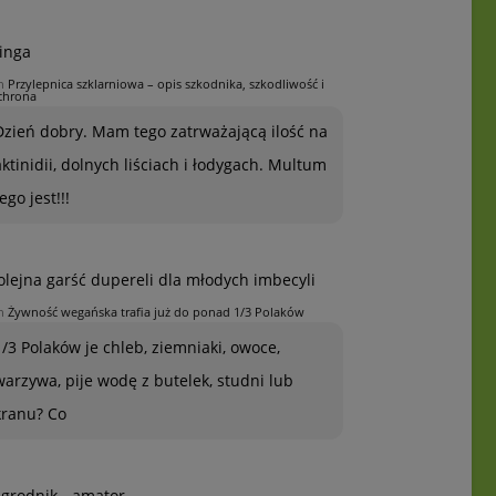
inga
n
Przylepnica szklarniowa – opis szkodnika, szkodliwość i
chrona
Dzień dobry. Mam tego zatrważającą ilość na
aktinidii, dolnych liściach i łodygach. Multum
ego jest!!!
olejna garść dupereli dla młodych imbecyli
n
Żywność wegańska trafia już do ponad 1/3 Polaków
1/3 Polaków je chleb, ziemniaki, owoce,
warzywa, pije wodę z butelek, studni lub
kranu? Co
grodnik - amator