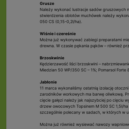
Grusze
Należy wykonać lustracje sadów gruszowych
stwierdzenia oblotów muchówek należy wykonać
050 CS (0,15-0,2l/ha).
Wiśnie i czereśnie
Można już wykonywać zabiegi preparatami mie
drewna. W czasie pękania pąków – również pr
Brzoskwinie
Kędzierzawość liści brzoskwini – nabrzmiewan
Miedzian 50 WP/350 SC – 1%; Pomarsol Forte 
Jabłonie
11 marca wykonaliśmy ostatnią izolację otoczni
zarodników workowych ma barwę oliwkową. Pr
cięcie gałęzi należy jak najszybciej po cięciu
drzew owocowych Topsinem M 500 SC 1,5l/ha l
szczególnie polecany w sadach, w których w u
Można już również wysiewać nawozy wapniowe