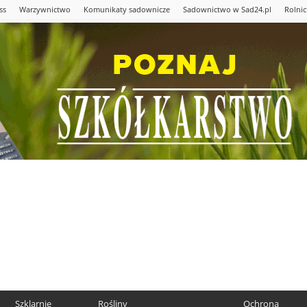
ss
Warzywnictwo
Komunikaty sadownicze
Sadownictwo w Sad24.pl
Rolni
Szklarnie
Rośliny
Ochrona