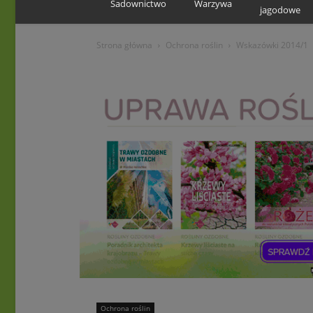
Sadownictwo
Warzywa
jagodowe
Strona główna
Ochrona roślin
Wskazówki 2014/1
Ochrona roślin