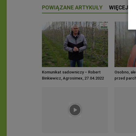
POWIĄZANE ARTYKUŁY
WIĘCEJ O
Komunikat sadowniczy – Robert
Osobno, al
Binkiewicz, Agrosimex, 27.04.2022
przed parc
Zabiegi przed kwitnieniem