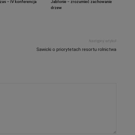
as – IV konferencja
Jabłonie – zrozumieć zachowanie
drzew
Następny artykuł
Sawicki o priorytetach resortu rolnictwa