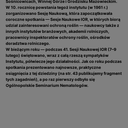
Sośnicowicach, Winnej Górze i Grodzisku Mazowieckim.
W 10. rocznicę powstania tegoż instytutu (w 1961 r.)
zorganizowano Sesję Naukową, która zapoczątkowała
coroczne spotkania — Sesje Naukowe IOR, w których biorą
udział zainteresowani ochroną roślin — naukowcy także z
innych instytutów branżowych, akademii rolniczych,
pracownicy inspektoratów ochrony roślin, ośrodków
doradztwa rolniczego.
W bieżącym roku — podczas 41. Sesji Naukowej IOR (7–9
lutego) świętowano, wraz z całą rzeszą sympatyków
Instytutu, półwiecze jego działalności. Jak co roku podczas
spotkania prezentowano najnowsze, praktyczne
osiągnięcia z tej dziedziny (na str. 43 publikujemy fragment
tych zagadnień), a po raz pierwszy odbyło się
Ogólnopolskie Seminarium Nematologów.