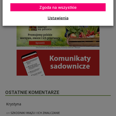
Zgoda na wszystkie
Ustawienia
OSTATNIE KOMENTARZE
Krystyna
on
SZKODNIKI WIĄZU I ICH ZWALCZANIE