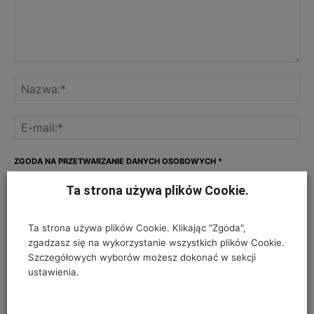
ZGODA NA PRZETWARZANIE DANYCH OSOBOWYCH
*
Ta strona używa plików Cookie.
Twój adres e-mail nie zostanie opublikowany, podajesz go wyłącznie do
wiadomości redakcji. Nie udostępnimy go osobom trzecim. Nie wysyłamy
spamu. Pola, których wypełnienie jest wymagane, są oznaczone
Ta strona używa plików Cookie. Klikając "Zgoda",
symbolem*.
zgadzasz się na wykorzystanie wszystkich plików Cookie.
Szczegółowych wyborów możesz dokonać w sekcji
I have read and accepted the
Privacy Policy
*
ustawienia.