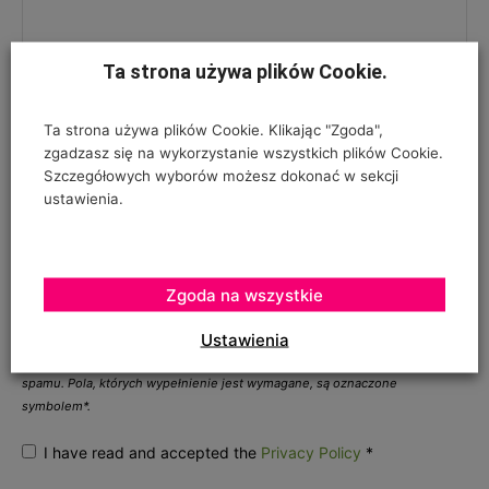
Ta strona używa plików Cookie.
Ta strona używa plików Cookie. Klikając "Zgoda",
zgadzasz się na wykorzystanie wszystkich plików Cookie.
Szczegółowych wyborów możesz dokonać w sekcji
ustawienia.
ZGODA NA PRZETWARZANIE DANYCH OSOBOWYCH
*
Zgoda na wszystkie
Ustawienia
Twój adres e-mail nie zostanie opublikowany, podajesz go wyłącznie do
wiadomości redakcji. Nie udostępnimy go osobom trzecim. Nie wysyłamy
spamu. Pola, których wypełnienie jest wymagane, są oznaczone
symbolem*.
I have read and accepted the
Privacy Policy
*