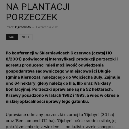
NA PLANTACJI
PORZECZEK
Przez
Ogrodinfo
-
1 września 2001
TAGI
NULL
Po konferencji w Skierniewicach 6 czerwca (czytaj HO
8/2001) poświęconej intensyfikacji produkcji porzeczki i
agrestu producenci mieli możliwość odwiedzenia
gospodarstwa sadowniczego w miejscowości Długie
(gmina Kiernoza), należącego do Wojciecha Buły. Zajmuje
ono 64 hektary, gleby należą do IIIa, IIIb oraz IVa klasy
bonitacyjnej. Porzeczki uprawiane są na 52 hektarach.
Krzewy posadzono w latach 1992 i 1993, a więc w okresie
niskiej opłacalności uprawy tego gatunku.
Uprawiane odmiany porzeczki czarnej to 'Ojebyn’ (30 ha)
oraz 'Ben Lomond’ (12 ha). 'Ojebyn’ rośnie średnio silnie, jej
pokrój zmienia się z wiekiem — od kulisto-wzniesionego u