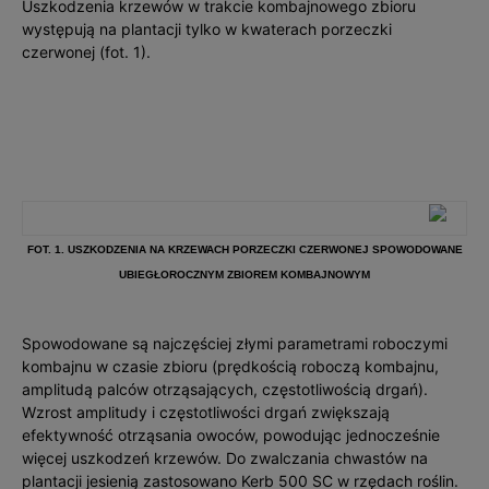
Uszkodzenia krzewów w trakcie kombajnowego zbioru
występują na plantacji tylko w kwaterach porzeczki
czerwonej (fot. 1).
FOT. 1. USZKODZENIA NA KRZEWACH PORZECZKI CZERWONEJ SPOWODOWANE
UBIEGŁOROCZNYM ZBIOREM KOMBAJNOWYM
Spowodowane są najczęściej złymi parametrami roboczymi
kombajnu w czasie zbioru (prędkością roboczą kombajnu,
amplitudą palców otrząsających, częstotliwością drgań).
Wzrost amplitudy i częstotliwości drgań zwiększają
efektywność otrząsania owoców, powodując jednocześnie
więcej uszkodzeń krzewów. Do zwalczania chwastów na
plantacji jesienią zastosowano Kerb 500 SC w rzędach roślin.