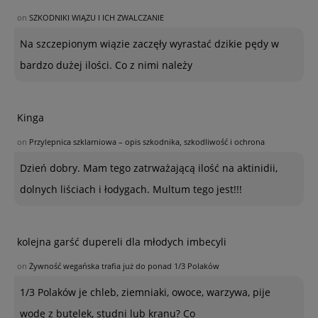
on
SZKODNIKI WIĄZU I ICH ZWALCZANIE
Na szczepionym wiązie zaczęły wyrastać dzikie pędy w
bardzo dużej ilości. Co z nimi należy
Kinga
on
Przylepnica szklarniowa – opis szkodnika, szkodliwość i ochrona
Dzień dobry. Mam tego zatrważającą ilość na aktinidii,
dolnych liściach i łodygach. Multum tego jest!!!
kolejna garść dupereli dla młodych imbecyli
on
Żywność wegańska trafia już do ponad 1/3 Polaków
1/3 Polaków je chleb, ziemniaki, owoce, warzywa, pije
wodę z butelek, studni lub kranu? Co