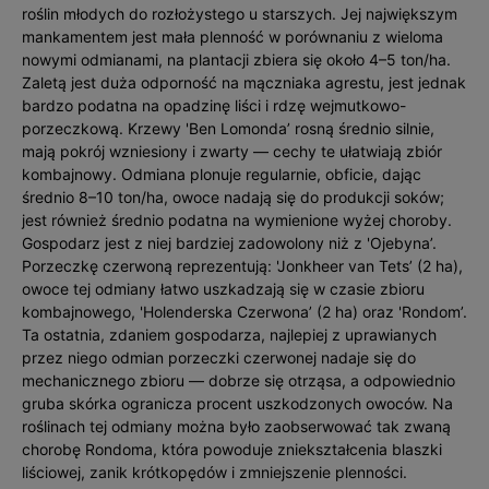
roślin młodych do rozłożystego u starszych. Jej największym
mankamentem jest mała plenność w porównaniu z wieloma
nowymi odmianami, na plantacji zbiera się około 4–5 ton/ha.
Zaletą jest duża odporność na mączniaka agrestu, jest jednak
bardzo podatna na opadzinę liści i rdzę wejmutkowo-
porzeczkową. Krzewy 'Ben Lomonda’ rosną średnio silnie,
mają pokrój wzniesiony i zwarty — cechy te ułatwiają zbiór
kombajnowy. Odmiana plonuje regularnie, obficie, dając
średnio 8–10 ton/ha, owoce nadają się do produkcji soków;
jest również średnio podatna na wymienione wyżej choroby.
Gospodarz jest z niej bardziej zadowolony niż z 'Ojebyna’.
Porzeczkę czerwoną reprezentują: 'Jonkheer van Tets’ (2 ha),
owoce tej odmiany łatwo uszkadzają się w czasie zbioru
kombajnowego, 'Holenderska Czerwona’ (2 ha) oraz 'Rondom’.
Ta ostatnia, zdaniem gospodarza, najlepiej z uprawianych
przez niego odmian porzeczki czerwonej nadaje się do
mechanicznego zbioru — dobrze się otrząsa, a odpowiednio
gruba skórka ogranicza procent uszkodzonych owoców. Na
roślinach tej odmiany można było zaobserwować tak zwaną
chorobę Rondoma, która powoduje zniekształcenia blaszki
liściowej, zanik krótkopędów i zmniejszenie plenności.