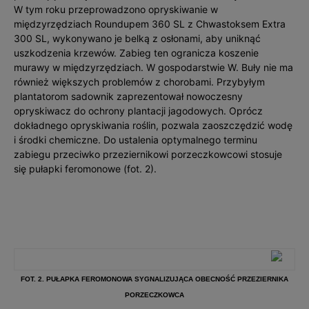
W tym roku przeprowadzono opryskiwanie w
międzyrzędziach Roundupem 360 SL z Chwastoksem Extra
300 SL, wykonywano je belką z osłonami, aby uniknąć
uszkodzenia krzewów. Zabieg ten ogranicza koszenie
murawy w międzyrzędziach. W gospodarstwie W. Buły nie ma
również większych problemów z chorobami. Przybyłym
plantatorom sadownik zaprezentował nowoczesny
opryskiwacz do ochrony plantacji jagodowych. Oprócz
dokładnego opryskiwania roślin, pozwala zaoszczędzić wodę
i środki chemiczne. Do ustalenia optymalnego terminu
zabiegu przeciwko przeziernikowi porzeczkowcowi stosuje
się pułapki feromonowe (fot. 2).
FOT. 2. PUŁAPKA FEROMONOWA SYGNALIZUJĄCA OBECNOŚĆ PRZEZIERNIKA
PORZECZKOWCA