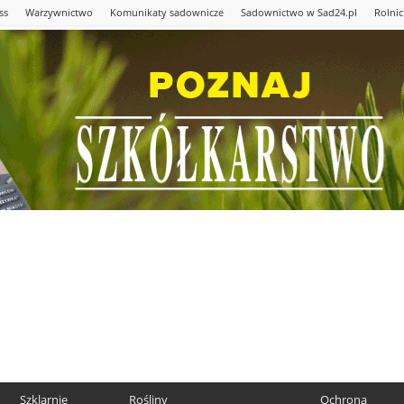
ss
Warzywnictwo
Komunikaty sadownicze
Sadownictwo w Sad24.pl
Rolni
Szklarnie
Rośliny
Ochrona