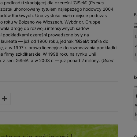
odkładki skarlającej dla czereśni 'GiSelA’ (
Prunus
 został uhonorowany tytułem najlepszego hodowcy 2004
K
adów Karłowych. Uroczystość miała miejsce podczas
tego roku w Bolzano we Włoszech. Wybór dr. Gruppe
o
o
owała drogę do rozwoju intensywnych sadów
mi podkładkami czereśni prowadzone były na
aureata — już od 1960 roku, jednak 'GiSelA’ trafiła do
ę, a w 1997 r. prawa licencyjne do rozmnażania podkładki
e firmy szkółkarskie. W 1998 roku na rynku Unii
t
z serii GiSelA, a w 2003 r. — już ponad 2 miliony. (
Good
k
o
O