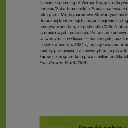
Niemiecki pomolog dr Werner Gruppe, odkrywca p
cerasus
'Schattenmorelle’ x
Prunus canescens
)
roku przez Międzynarodowe Stowarzyszenie S
dorocznej konferencji tej organizacji wiosną 
umotywowano tym, że podkładka 'GiSelA’ utor
czereśniowych na świecie. Prace nad karłowy
Uniwersytecie w Gissen — macierzystej uczelni l
szkółek dopiero w 1981 r., początkowo na prób
zostały przeniesione z uniwersytetu na prywatn
Europejskiej sprzedano prawie milion podkładek 
Fruit Grower, 15.04.2004
)