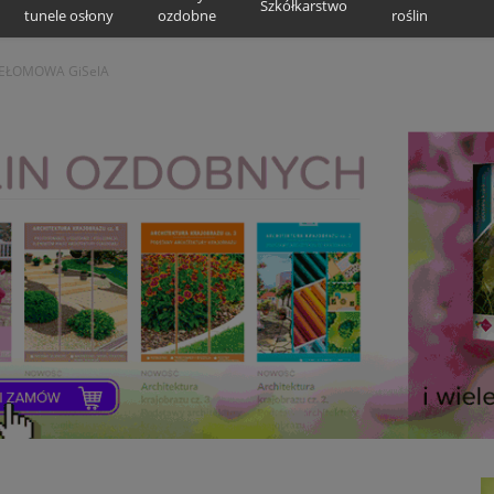
Szkółkarstwo
tunele osłony
ozdobne
roślin
ZEŁOMOWA GiSelA