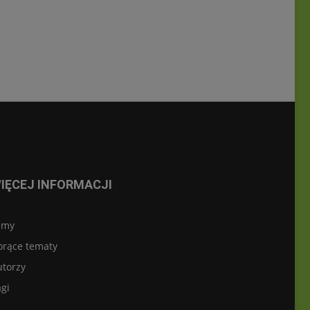
IĘCEJ INFORMACJI
lmy
orące tematy
utorzy
gi