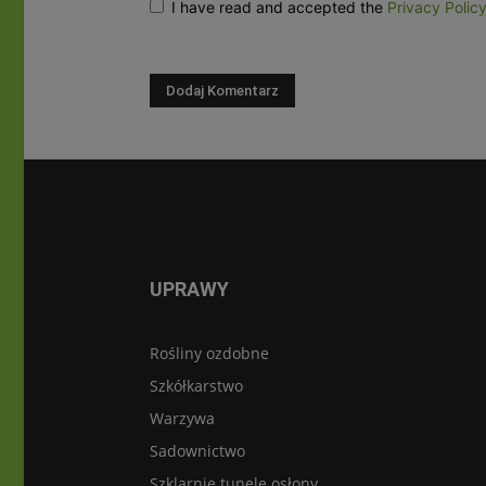
I have read and accepted the
Privacy Polic
UPRAWY
Rośliny ozdobne
Szkółkarstwo
Warzywa
Sadownictwo
Szklarnie tunele osłony