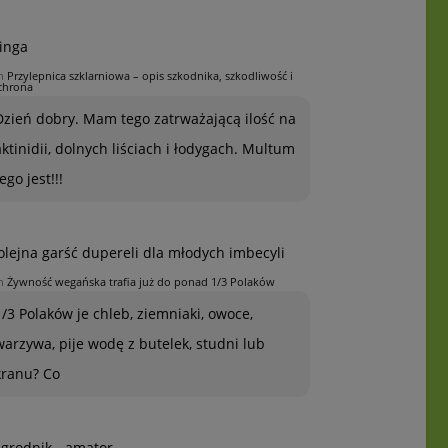
inga
n
Przylepnica szklarniowa – opis szkodnika, szkodliwość i
chrona
Dzień dobry. Mam tego zatrważającą ilość na
aktinidii, dolnych liściach i łodygach. Multum
ego jest!!!
olejna garść dupereli dla młodych imbecyli
n
Żywność wegańska trafia już do ponad 1/3 Polaków
1/3 Polaków je chleb, ziemniaki, owoce,
warzywa, pije wodę z butelek, studni lub
kranu? Co
grodnik - amator