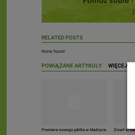
RELATED POSTS
None found
POWIĄZANE ARTYKUŁY
WIĘCEJ O
Premiera nowego jabłka w Madrycie
Zmarł dr h