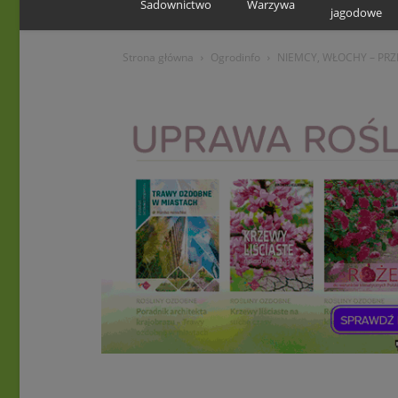
Sadownictwo
Warzywa
jagodowe
Strona główna
Ogrodinfo
NIEMCY, WŁOCHY – PR