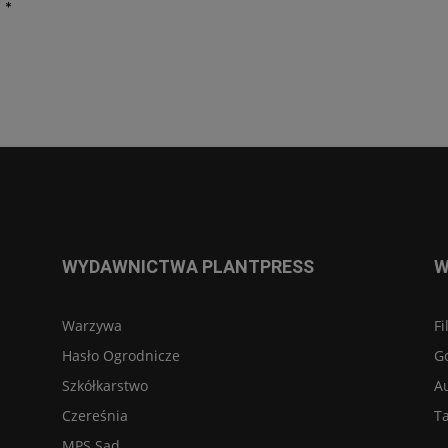
y
*
WYDAWNICTWA PLANTPRESS
W
Warzywa
Fi
Hasło Ogrodnicze
G
Szkółkarstwo
A
Czereśnia
Ta
MPS Sad