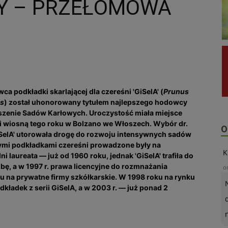
HY – PRZEŁOMOWA
 podkładki skarlającej dla czereśni 'GiSelA' (
Prunus
ns
) został uhonorowany tytułem najlepszego hodowcy
zenie Sadów Karłowych. Uroczystość miała miejsce
ji wiosną tego roku w Bolzano we Włoszech. Wybór dr.
O
elA' utorowała drogę do rozwoju intensywnych sadów
ymi podkładkami czereśni prowadzone były na
K
 laureata — już od 1960 roku, jednak 'GiSelA' trafiła do
bę, a w 1997 r. prawa licencyjne do rozmnażania
o
tu na prywatne firmy szkółkarskie. W 1998 roku na rynku
kładek z serii GiSelA, a w 2003 r. — już ponad 2