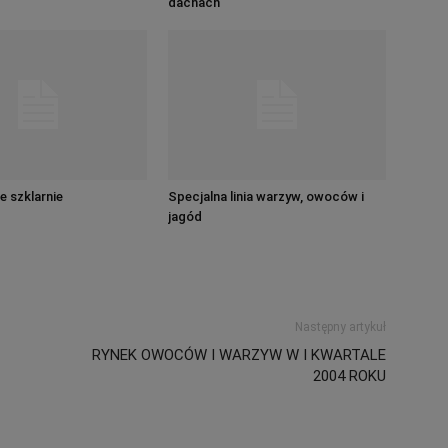
dachach
e szklarnie
Specjalna linia warzyw, owoców i
jagód
Następny artykuł
RYNEK OWOCÓW I WARZYW W I KWARTALE
2004 ROKU