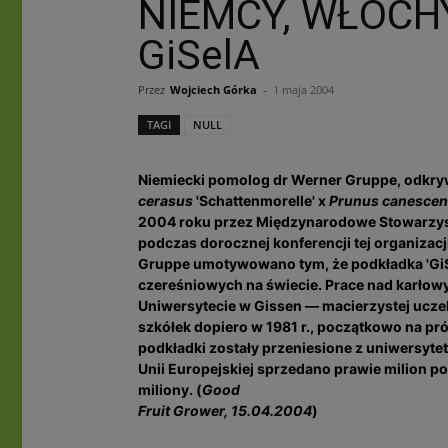
NIEMCY, WŁOC
GiSelA
Przez
Wojciech Górka
-
1 maja 2004
TAGI
NULL
Niemiecki pomolog dr Werner Gruppe, odkrywca
cerasus
'Schattenmorelle' x
Prunus canesce
2004 roku przez Międzynarodowe Stowarzys
podczas dorocznej konferencji tej organizac
Gruppe umotywowano tym, że podkładka 'GiS
czereśniowych na świecie. Prace nad karłow
Uniwersytecie w Gissen — macierzystej uczelni
szkółek dopiero w 1981 r., początkowo na pró
podkładki zostały przeniesione z uniwersyte
Unii Europejskiej sprzedano prawie milion pod
miliony. (
Good
Fruit Grower, 15.04.2004
)