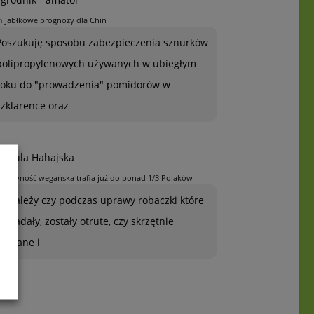
n
Jabłkowe prognozy dla Chin
Poszukuję sposobu zabezpieczenia sznurków
polipropylenowych używanych w ubiegłym
roku do "prowadzenia" pomidorów w
szklarence oraz
rszula Hahajska
n
Żywność wegańska trafia już do ponad 1/3 Polaków
To zależy czy podczas uprawy robaczki które
ją zjadały, zostały otrute, czy skrzętnie
zebrane i