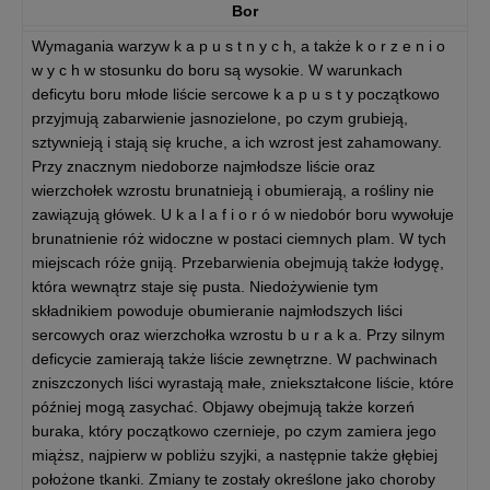
Bor
Wymagania warzyw k a p u s t n y c h, a także k o r z e n i o
w y c h w stosunku do boru są wysokie. W warunkach
deficytu boru młode liście sercowe k a p u s t y początkowo
przyjmują zabarwienie jasnozielone, po czym grubieją,
sztywnieją i stają się kruche, a ich wzrost jest zahamowany.
Przy znacznym niedoborze najmłodsze liście oraz
wierzchołek wzrostu brunatnieją i obumierają, a rośliny nie
zawiązują główek. U k a l a f i o r ó w niedobór boru wywołuje
brunatnienie róż widoczne w postaci ciemnych plam. W tych
miejscach róże gniją. Przebarwienia obejmują także łodygę,
która wewnątrz staje się pusta. Niedożywienie tym
składnikiem powoduje obumieranie najmłodszych liści
sercowych oraz wierzchołka wzrostu b u r a k a. Przy silnym
deficycie zamierają także liście zewnętrzne. W pachwinach
zniszczonych liści wyrastają małe, zniekształcone liście, które
później mogą zasychać. Objawy obejmują także korzeń
buraka, który początkowo czernieje, po czym zamiera jego
miąższ, najpierw w pobliżu szyjki, a następnie także głębiej
położone tkanki. Zmiany te zostały określone jako choroby