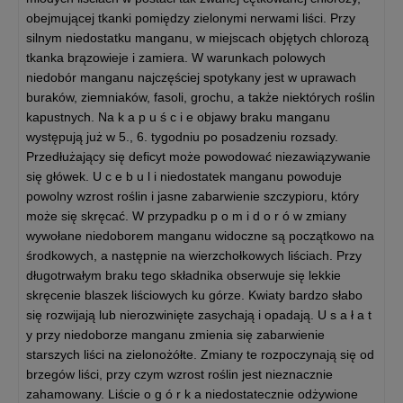
obejmującej tkanki pomiędzy zielonymi nerwami liści. Przy
silnym niedostatku manganu, w miejscach objętych chlorozą
tkanka brązowieje i zamiera. W warunkach polowych
niedobór manganu najczęściej spotykany jest w uprawach
buraków, ziemniaków, fasoli, grochu, a także niektórych roślin
kapustnych. Na k a p u ś c i e objawy braku manganu
występują już w 5., 6. tygodniu po posadzeniu rozsady.
Przedłużający się deficyt może powodować niezawiązywanie
się główek. U c e b u l i niedostatek manganu powoduje
powolny wzrost roślin i jasne zabarwienie szczypioru, który
może się skręcać. W przypadku p o m i d o r ó w zmiany
wywołane niedoborem manganu widoczne są początkowo na
środkowych, a następnie na wierzchołkowych liściach. Przy
długotrwałym braku tego składnika obserwuje się lekkie
skręcenie blaszek liściowych ku górze. Kwiaty bardzo słabo
się rozwijają lub nierozwinięte zasychają i opadają. U s a ł a t
y przy niedoborze manganu zmienia się zabarwienie
starszych liści na zielonożółte. Zmiany te rozpoczynają się od
brzegów liści, przy czym wzrost roślin jest nieznacznie
zahamowany. Liście o g ó r k a niedostatecznie odżywione