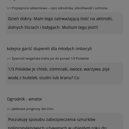
on
Przylepnica szklarniowa – opis szkodnika, szkodliwość i ochrona
Dzień dobry. Mam tego zatrważającą ilość na aktinidii,
dolnych liściach i łodygach. Multum tego jest!!!
kolejna garść dupereli dla młodych imbecyli
on
Żywność wegańska trafia już do ponad 1/3 Polaków
1/3 Polaków je chleb, ziemniaki, owoce, warzywa, pije
wodę z butelek, studni lub kranu? Co
Ogrodnik - amator
on
Jabłkowe prognozy dla Chin
Poszukuję sposobu zabezpieczenia sznurków
polipropylenowych używanych w ubiegłym roku do