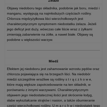
Żelazo
Objawy niedoboru tego składnika, podobnie jak boru, miedzi i
manganu, występują na najmłodszych częściach rośliny.
Chloroza międzyżyłkowa liści wierzchołkowych jest
charakterystycznym symptomem niedostatku żelaza. Jeżeli
jego deficyt jest duży, wówczas całe liście wraz z żyłkami
zmieniają zabarwienie na żółte, a nawet białe. Objawy są
podobne u większości warzyw.
Miedź
Efektem jej niedoboru jest zahamowanie wzrostu pędów oraz
chloroza pojawiająca się na brzegach liści. Na niedobór
miedzi szczególnie wrażliwe są rośliny s t r ą c z k o w e,
które mają większe zapotrzebowanie na ten składnik, w
porównaniu z innymi warzywami. Charakterystycznym
objawem jego niedostatecznej ilości jest skrócenie łodyg,
słabe wykształcanie strąków i nasion, a także obumieranie
części wierzchołkowej rośliny. U m a r c h w i niedostatek tego