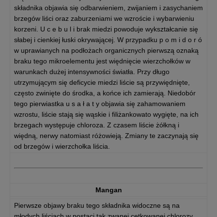
składnika objawia się odbarwieniem, zwijaniem i zasychaniem
brzegów liści oraz zaburzeniami we wzroście i wybarwieniu
korzeni. U c e b u l i brak miedzi powoduje wykształcanie się
słabej i cienkiej łuski okrywającej. W przypadku p o m i d o r ó
w uprawianych na podłożach organicznych pierwszą oznaką
braku tego mikroelementu jest więdnięcie wierzchołków w
warunkach dużej intensywności światła. Przy długo
utrzymującym się deficycie miedzi liście są przywiędnięte,
często zwinięte do środka, a końce ich zamierają. Niedobór
tego pierwiastka u s a ł a t y objawia się zahamowaniem
wzrostu, liście stają się wąskie i filiżankowato wygięte, na ich
brzegach występuje chloroza. Z czasem liście żółkną i
więdną, nerwy natomiast różowieją. Zmiany te zaczynają się
od brzegów i wierzchołka liścia.
Mangan
Pierwsze objawy braku tego składnika widoczne są na
młodych liściach w postaci tak zwanej cętkowanej chlorozy,