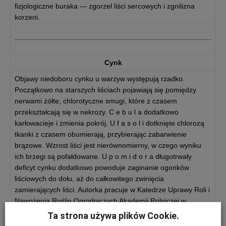
fizjologiczne buraka — zgorzel liści sercowych i zgnilizna
korzeni.
Cynk
Objawy niedoboru cynku u warzyw występują rzadko.
Początkowo na starszych liściach pojawiają się pomiędzy
nerwami żółte, chlorotyczne smugi, które z czasem
przekształcają się w nekrozy. C e b u l a dodatkowo
karłowacieje i zmienia pokrój. U f a s o l i dotknięte chlorozą
tkanki z czasem obumierają, przybierając zabarwienie
brązowe. Wzrost liści jest nierównomierny, w czego wyniku
ich brzegi są pofałdowane. U p o m i d o r a długotrwały
deficyt cynku dodatkowo powoduje zaginanie ogonków
liściowych do dołu, aż do całkowitego zwinięcia
zamierających liści. Autorka pracuje w Katedrze Uprawy Roli i
Nawożenia Roślin Ogrodniczych Akademii Rolniczej w
Krakowie
Ta strona używa plików Cookie.