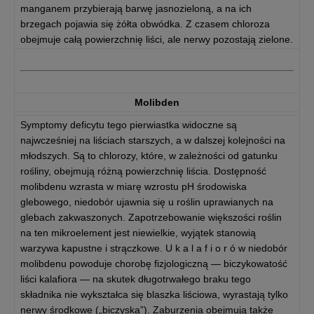
manganem przybierają barwę jasnozieloną, a na ich
brzegach pojawia się żółta obwódka. Z czasem chloroza
obejmuje całą powierzchnię liści, ale nerwy pozostają zielone.
Molibden
Symptomy deficytu tego pierwiastka widoczne są
najwcześniej na liściach starszych, a w dalszej kolejności na
młodszych. Są to chlorozy, które, w zależności od gatunku
rośliny, obejmują różną powierzchnię liścia. Dostępność
molibdenu wzrasta w miarę wzrostu pH środowiska
glebowego, niedobór ujawnia się u roślin uprawianych na
glebach zakwaszonych. Zapotrzebowanie większości roślin
na ten mikroelement jest niewielkie, wyjątek stanowią
warzywa kapustne i strączkowe. U k a l a f i o r ó w niedobór
molibdenu powoduje chorobę fizjologiczną — biczykowatość
liści kalafiora — na skutek długotrwałego braku tego
składnika nie wykształca się blaszka liściowa, wyrastają tylko
nerwy środkowe („biczyska”). Zaburzenia obejmują także