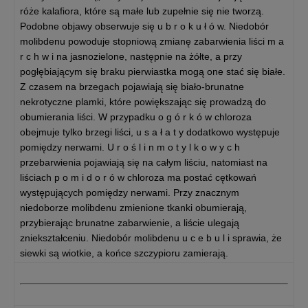
róże kalafiora, które są małe lub zupełnie się nie tworzą.
Podobne objawy obserwuje się u b r o k u ł ó w. Niedobór
molibdenu powoduje stopniową zmianę zabarwienia liści m a
r c h w i na jasnozielone, następnie na żółte, a przy
pogłębiającym się braku pierwiastka mogą one stać się białe.
Z czasem na brzegach pojawiają się biało-brunatne
nekrotyczne plamki, które powiększając się prowadzą do
obumierania liści. W przypadku o g ó r k ó w chloroza
obejmuje tylko brzegi liści, u s a ł a t y dodatkowo występuje
pomiędzy nerwami. U r o ś l i n m o t y l k o w y c h
przebarwienia pojawiają się na całym liściu, natomiast na
liściach p o m i d o r ó w chloroza ma postać cętkowań
występujących pomiędzy nerwami. Przy znacznym
niedoborze molibdenu zmienione tkanki obumierają,
przybierając brunatne zabarwienie, a liście ulegają
zniekształceniu. Niedobór molibdenu u c e b u l i sprawia, że
siewki są wiotkie, a końce szczypioru zamierają.