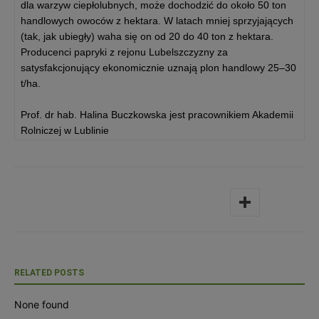
dla warzyw ciepłolubnych, może dochodzić do około 50 ton
handlowych owoców z hektara. W latach mniej sprzyjających
(tak, jak ubiegły) waha się on od 20 do 40 ton z hektara.
Producenci papryki z rejonu Lubelszczyzny za
satysfakcjonujący ekonomicznie uznają plon handlowy 25–30
t/ha.
Prof. dr hab. Halina Buczkowska jest pracownikiem Akademii
Rolniczej w Lublinie
RELATED POSTS
None found