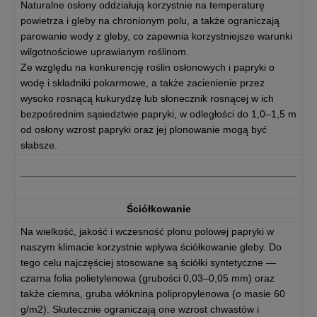
Naturalne osłony oddziałują korzystnie na temperaturę
powietrza i gleby na chronionym polu, a także ograniczają
parowanie wody z gleby, co zapewnia korzystniejsze warunki
wilgotnościowe uprawianym roślinom.
Ze względu na konkurencję roślin osłonowych i papryki o
wodę i składniki pokarmowe, a także zacienienie przez
wysoko rosnącą kukurydzę lub słonecznik rosnącej w ich
bezpośrednim sąsiedztwie papryki, w odległości do 1,0–1,5 m
od osłony wzrost papryki oraz jej plonowanie mogą być
słabsze.
Ściółkowanie
Na wielkość, jakość i wczesność plonu polowej papryki w
naszym klimacie korzystnie wpływa ściółkowanie gleby. Do
tego celu najczęściej stosowane są ściółki syntetyczne —
czarna folia polietylenowa (grubości 0,03–0,05 mm) oraz
także ciemna, gruba włóknina polipropylenowa (o masie 60
g/m2). Skutecznie ograniczają one wzrost chwastów i