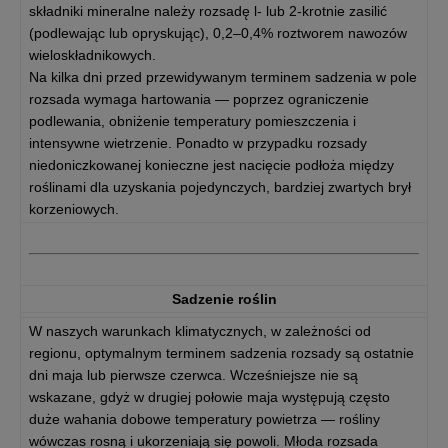
składniki mineralne należy rozsadę l- lub 2-krotnie zasilić
(podlewając lub opryskując), 0,2–0,4% roztworem nawozów
wieloskładnikowych.
Na kilka dni przed przewidywanym terminem sadzenia w pole
rozsada wymaga hartowania — poprzez ograniczenie
podlewania, obniżenie temperatury pomieszczenia i
intensywne wietrzenie. Ponadto w przypadku rozsady
niedoniczkowanej konieczne jest nacięcie podłoża między
roślinami dla uzyskania pojedynczych, bardziej zwartych brył
korzeniowych.
Sadzenie roślin
W naszych warunkach klimatycznych, w zależności od
regionu, optymalnym terminem sadzenia rozsady są ostatnie
dni maja lub pierwsze czerwca. Wcześniejsze nie są
wskazane, gdyż w drugiej połowie maja występują często
duże wahania dobowe temperatury powietrza — rośliny
wówczas rosną i ukorzeniają się powoli. Młoda rozsada