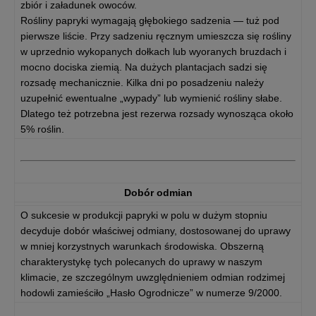
zbiór i załadunek owoców.
Rośliny papryki wymagają głębokiego sadzenia — tuż pod
pierwsze liście. Przy sadzeniu ręcznym umieszcza się rośliny
w uprzednio wykopanych dołkach lub wyoranych bruzdach i
mocno dociska ziemią. Na dużych plantacjach sadzi się
rozsadę mechanicznie. Kilka dni po posadzeniu należy
uzupełnić ewentualne „wypady” lub wymienić rośliny słabe.
Dlatego też potrzebna jest rezerwa rozsady wynosząca około
5% roślin.
Dobór odmian
O sukcesie w produkcji papryki w polu w dużym stopniu
decyduje dobór właściwej odmiany, dostosowanej do uprawy
w mniej korzystnych warunkach środowiska. Obszerną
charakterystykę tych polecanych do uprawy w naszym
klimacie, ze szczególnym uwzględnieniem odmian rodzimej
hodowli zamieściło „Hasło Ogrodnicze” w numerze 9/2000.