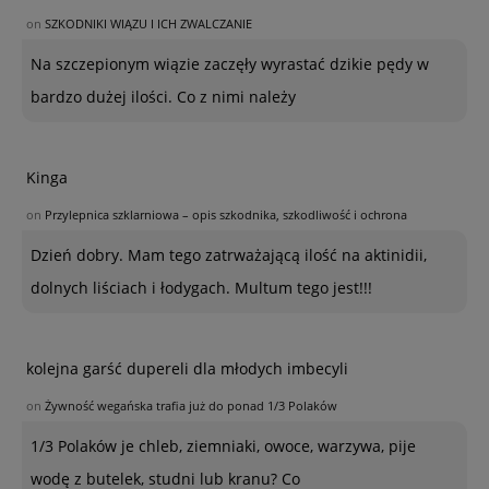
on
SZKODNIKI WIĄZU I ICH ZWALCZANIE
Na szczepionym wiązie zaczęły wyrastać dzikie pędy w
bardzo dużej ilości. Co z nimi należy
Kinga
on
Przylepnica szklarniowa – opis szkodnika, szkodliwość i ochrona
Dzień dobry. Mam tego zatrważającą ilość na aktinidii,
dolnych liściach i łodygach. Multum tego jest!!!
kolejna garść dupereli dla młodych imbecyli
on
Żywność wegańska trafia już do ponad 1/3 Polaków
1/3 Polaków je chleb, ziemniaki, owoce, warzywa, pije
wodę z butelek, studni lub kranu? Co