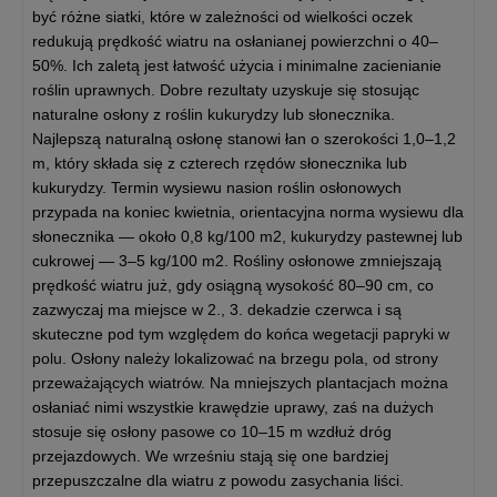
być różne siatki, które w zależności od wielkości oczek
redukują prędkość wiatru na osłanianej powierzchni o 40–
50%. Ich zaletą jest łatwość użycia i minimalne zacienianie
roślin uprawnych. Dobre rezultaty uzyskuje się stosując
naturalne osłony z roślin kukurydzy lub słonecznika.
Najlepszą naturalną osłonę stanowi łan o szerokości 1,0–1,2
m, który składa się z czterech rzędów słonecznika lub
kukurydzy. Termin wysiewu nasion roślin osłonowych
przypada na koniec kwietnia, orientacyjna norma wysiewu dla
słonecznika — około 0,8 kg/100 m2, kukurydzy pastewnej lub
cukrowej — 3–5 kg/100 m2. Rośliny osłonowe zmniejszają
prędkość wiatru już, gdy osiągną wysokość 80–90 cm, co
zazwyczaj ma miejsce w 2., 3. dekadzie czerwca i są
skuteczne pod tym względem do końca wegetacji papryki w
polu. Osłony należy lokalizować na brzegu pola, od strony
przeważających wiatrów. Na mniejszych plantacjach można
osłaniać nimi wszystkie krawędzie uprawy, zaś na dużych
stosuje się osłony pasowe co 10–15 m wzdłuż dróg
przejazdowych. We wrześniu stają się one bardziej
przepuszczalne dla wiatru z powodu zasychania liści.