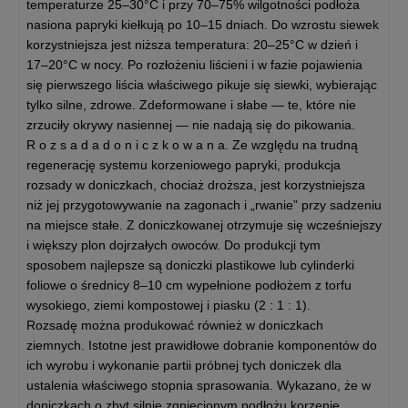
temperaturze 25–30°C i przy 70–75% wilgotności podłoża
nasiona papryki kiełkują po 10–15 dniach. Do wzrostu siewek
korzystniejsza jest niższa temperatura: 20–25°C w dzień i
17–20°C w nocy. Po rozłożeniu liścieni i w fazie pojawienia
się pierwszego liścia właściwego pikuje się siewki, wybierając
tylko silne, zdrowe. Zdeformowane i słabe — te, które nie
zrzuciły okrywy nasiennej — nie nadają się do pikowania.
R o z s a d a d o n i c z k o w a n a. Ze względu na trudną
regenerację systemu korzeniowego papryki, produkcja
rozsady w doniczkach, chociaż droższa, jest korzystniejsza
niż jej przygotowywanie na zagonach i „rwanie” przy sadzeniu
na miejsce stałe. Z doniczkowanej otrzymuje się wcześniejszy
i większy plon dojrzałych owoców. Do produkcji tym
sposobem najlepsze są doniczki plastikowe lub cylinderki
foliowe o średnicy 8–10 cm wypełnione podłożem z torfu
wysokiego, ziemi kompostowej i piasku (2 : 1 : 1).
Rozsadę można produkować również w doniczkach
ziemnych. Istotne jest prawidłowe dobranie komponentów do
ich wyrobu i wykonanie partii próbnej tych doniczek dla
ustalenia właściwego stopnia sprasowania. Wykazano, że w
doniczkach o zbyt silnie zgniecionym podłożu korzenie