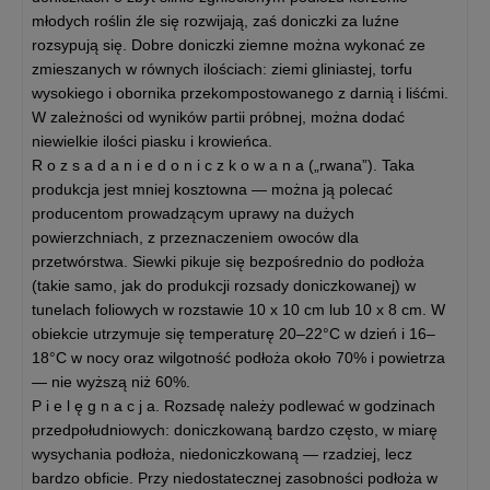
młodych roślin źle się rozwijają, zaś doniczki za luźne
rozsypują się. Dobre doniczki ziemne można wykonać ze
zmieszanych w równych ilościach: ziemi gliniastej, torfu
wysokiego i obornika przekompostowanego z darnią i liśćmi.
W zależności od wyników partii próbnej, można dodać
niewielkie ilości piasku i krowieńca.
R o z s a d a n i e d o n i c z k o w a n a („rwana”). Taka
produkcja jest mniej kosztowna — można ją polecać
producentom prowadzącym uprawy na dużych
powierzchniach, z przeznaczeniem owoców dla
przetwórstwa. Siewki pikuje się bezpośrednio do podłoża
(takie samo, jak do produkcji rozsady doniczkowanej) w
tunelach foliowych w rozstawie 10 x 10 cm lub 10 x 8 cm. W
obiekcie utrzymuje się temperaturę 20–22°C w dzień i 16–
18°C w nocy oraz wilgotność podłoża około 70% i powietrza
— nie wyższą niż 60%.
P i e l ę g n a c j a. Rozsadę należy podlewać w godzinach
przedpołudniowych: doniczkowaną bardzo często, w miarę
wysychania podłoża, niedoniczkowaną — rzadziej, lecz
bardzo obficie. Przy niedostatecznej zasobności podłoża w