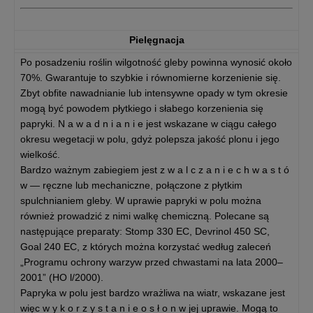
Pielęgnacja
Po posadzeniu roślin wilgotność gleby powinna wynosić około
70%. Gwarantuje to szybkie i równomierne korzenienie się.
Zbyt obfite nawadnianie lub intensywne opady w tym okresie
mogą być powodem płytkiego i słabego korzenienia się
papryki. N a w a d n i a n i e jest wskazane w ciągu całego
okresu wegetacji w polu, gdyż polepsza jakość plonu i jego
wielkość.
Bardzo ważnym zabiegiem jest z w a l c z a n i e c h w a s t ó
w — ręczne lub mechaniczne, połączone z płytkim
spulchnianiem gleby. W uprawie papryki w polu można
również prowadzić z nimi walkę chemiczną. Polecane są
następujące preparaty: Stomp 330 EC, Devrinol 450 SC,
Goal 240 EC, z których można korzystać według zaleceń
„Programu ochrony warzyw przed chwastami na lata 2000–
2001” (HO l/2000).
Papryka w polu jest bardzo wrażliwa na wiatr, wskazane jest
więc w y k o r z y s t a n i e o s ł o n w jej uprawie. Mogą to