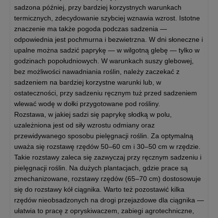
sadzona później, przy bardziej korzystnych warunkach
termicznych, zdecydowanie szybciej wznawia wzrost. Istotne
znaczenie ma także pogoda podczas sadzenia —
odpowiednia jest pochmurna i bezwietrzna. W dni słoneczne i
upalne można sadzić paprykę — w wilgotną glebę — tylko w
godzinach popołudniowych. W warunkach suszy glebowej,
bez możliwości nawadniania roślin, należy zaczekać z
sadzeniem na bardziej korzystne warunki lub, w
ostateczności, przy sadzeniu ręcznym tuż przed sadzeniem
wlewać wodę w dołki przygotowane pod rośliny.
Rozstawa, w jakiej sadzi się paprykę słodką w polu,
uzależniona jest od siły wzrostu odmiany oraz
przewidywanego sposobu pielęgnacji roślin. Za optymalną
uważa się rozstawę rzędów 50–60 cm i 30–50 cm w rzędzie.
Takie rozstawy zaleca się zazwyczaj przy ręcznym sadzeniu i
pielęgnacji roślin. Na dużych plantacjach, gdzie prace są
zmechanizowane, rozstawy rzędów (65–70 cm) dostosowuje
się do rozstawy kół ciągnika. Warto też pozostawić kilka
rzędów nieobsadzonych na drogi przejazdowe dla ciągnika —
ułatwia to pracę z opryskiwaczem, zabiegi agrotechniczne,