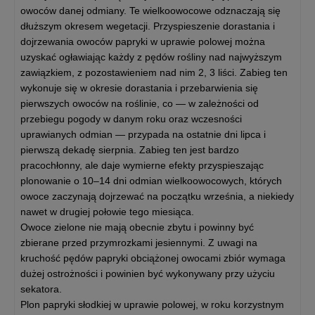
owoców danej odmiany. Te wielkoowocowe odznaczają się
dłuższym okresem wegetacji. Przyspieszenie dorastania i
dojrzewania owoców papryki w uprawie polowej można
uzyskać ogławiając każdy z pędów rośliny nad najwyższym
zawiązkiem, z pozostawieniem nad nim 2, 3 liści. Zabieg ten
wykonuje się w okresie dorastania i przebarwienia się
pierwszych owoców na roślinie, co — w zależności od
przebiegu pogody w danym roku oraz wczesności
uprawianych odmian — przypada na ostatnie dni lipca i
pierwszą dekadę sierpnia. Zabieg ten jest bardzo
pracochłonny, ale daje wymierne efekty przyspieszając
plonowanie o 10–14 dni odmian wielkoowocowych, których
owoce zaczynają dojrzewać na początku września, a niekiedy
nawet w drugiej połowie tego miesiąca.
Owoce zielone nie mają obecnie zbytu i powinny być
zbierane przed przymrozkami jesiennymi. Z uwagi na
kruchość pędów papryki obciążonej owocami zbiór wymaga
dużej ostrożności i powinien być wykonywany przy użyciu
sekatora.
Plon papryki słodkiej w uprawie polowej, w roku korzystnym