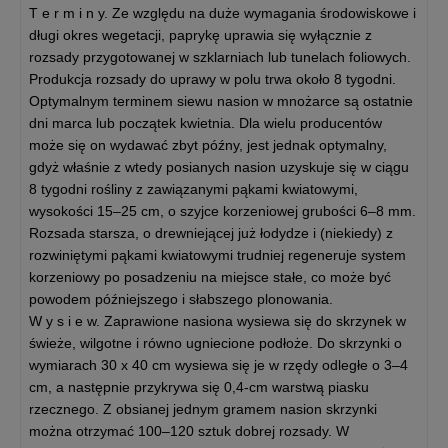
T e r m i n y. Ze względu na duże wymagania środowiskowe i
długi okres wegetacji, paprykę uprawia się wyłącznie z
rozsady przygotowanej w szklarniach lub tunelach foliowych.
Produkcja rozsady do uprawy w polu trwa około 8 tygodni.
Optymalnym terminem siewu nasion w mnożarce są ostatnie
dni marca lub początek kwietnia. Dla wielu producentów
może się on wydawać zbyt późny, jest jednak optymalny,
gdyż właśnie z wtedy posianych nasion uzyskuje się w ciągu
8 tygodni rośliny z zawiązanymi pąkami kwiatowymi,
wysokości 15–25 cm, o szyjce korzeniowej grubości 6–8 mm.
Rozsada starsza, o drewniejącej już łodydze i (niekiedy) z
rozwiniętymi pąkami kwiatowymi trudniej regeneruje system
korzeniowy po posadzeniu na miejsce stałe, co może być
powodem późniejszego i słabszego plonowania.
W y s i e w. Zaprawione nasiona wysiewa się do skrzynek w
świeże, wilgotne i równo ugniecione podłoże. Do skrzynki o
wymiarach 30 x 40 cm wysiewa się je w rzędy odległe o 3–4
cm, a następnie przykrywa się 0,4-cm warstwą piasku
rzecznego. Z obsianej jednym gramem nasion skrzynki
można otrzymać 100–120 sztuk dobrej rozsady. W