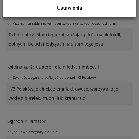
Ustawienia
Kinga
on
Przylepnica szklarniowa – opis szkodnika, szkodliwość i ochrona
Dzień dobry. Mam tego zatrważającą ilość na aktinidii,
dolnych liściach i łodygach. Multum tego jest!!!
kolejna garść dupereli dla młodych imbecyli
on
Żywność wegańska trafia już do ponad 1/3 Polaków
1/3 Polaków je chleb, ziemniaki, owoce, warzywa, pije
wodę z butelek, studni lub kranu? Co
Ogrodnik - amator
on
Jabłkowe prognozy dla Chin