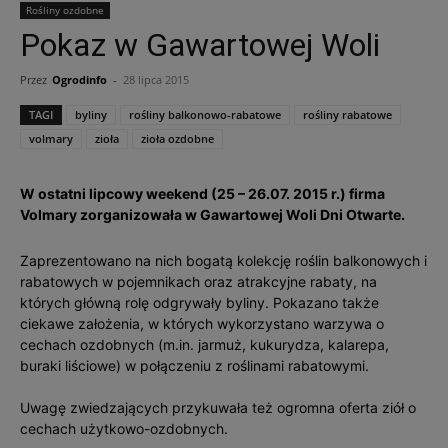
Rośliny ozdobne
Pokaz w Gawartowej Woli
Przez
Ogrodinfo
-
28 lipca 2015
TAGI
byliny
rośliny balkonowo-rabatowe
rośliny rabatowe
volmary
zioła
zioła ozdobne
W ostatni lipcowy weekend (25 – 26.07. 2015 r.) firma
Volmary zorganizowała w Gawartowej Woli Dni Otwarte.
Zaprezentowano na nich bogatą kolekcję roślin balkonowych i
rabatowych w pojemnikach oraz atrakcyjne rabaty, na
których główną rolę odgrywały byliny. Pokazano także
ciekawe założenia, w których wykorzystano warzywa o
cechach ozdobnych (m.in. jarmuż, kukurydza, kalarepa,
buraki liściowe) w połączeniu z roślinami rabatowymi.
Uwagę zwiedzających przykuwała też ogromna oferta ziół o
cechach użytkowo-ozdobnych.