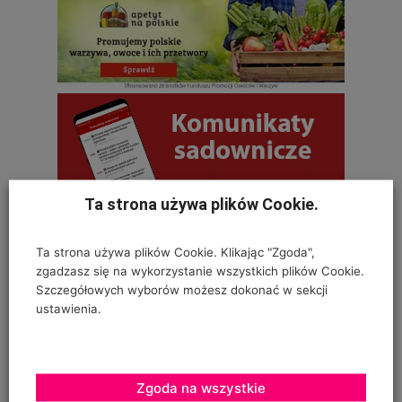
Ta strona używa plików Cookie.
OSTATNIE KOMENTARZE
Ta strona używa plików Cookie. Klikając "Zgoda",
zgadzasz się na wykorzystanie wszystkich plików Cookie.
Krystyna
Szczegółowych wyborów możesz dokonać w sekcji
ustawienia.
on
SZKODNIKI WIĄZU I ICH ZWALCZANIE
Na szczepionym wiązie zaczęły wyrastać dzikie pędy w
bardzo dużej ilości. Co z nimi należy
Zgoda na wszystkie