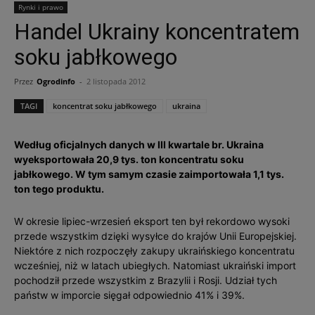
Rynki i prawo
Handel Ukrainy koncentratem
soku jabłkowego
Przez
Ogrodinfo
-
2 listopada 2012
TAGI
koncentrat soku jabłkowego
ukraina
Według oficjalnych danych w III kwartale br. Ukraina
wyeksportowała 20,9 tys. ton koncentratu soku
jabłkowego. W tym samym czasie zaimportowała 1,1 tys.
ton tego produktu.
W okresie lipiec-wrzesień eksport ten był rekordowo wysoki
przede wszystkim dzięki wysyłce do krajów Unii Europejskiej.
Niektóre z nich rozpoczęły zakupy ukraińskiego koncentratu
wcześniej, niż w latach ubiegłych. Natomiast ukraiński import
pochodził przede wszystkim z Brazylii i Rosji. Udział tych
państw w imporcie sięgał odpowiednio 41% i 39%.