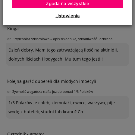
Zgoda na wszystkie
bardzo dużej ilości. Co z nimi należy
Ustawienia
Kinga
on
Przylepnica szklarniowa – opis szkodnika, szkodliwość i ochrona
Dzień dobry. Mam tego zatrważającą ilość na aktinidii,
dolnych liściach i łodygach. Multum tego jest!!!
kolejna garść dupereli dla młodych imbecyli
on
Żywność wegańska trafia już do ponad 1/3 Polaków
1/3 Polaków je chleb, ziemniaki, owoce, warzywa, pije
wodę z butelek, studni lub kranu? Co
Ogrodnik - amator