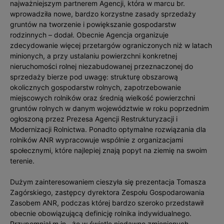
najważniejszym partnerem Agencji, która w marcu br.
wprowadziła nowe, bardzo korzystne zasady sprzedaży
gruntów na tworzenie i powiększanie gospodarstw
rodzinnych – dodał. Obecnie Agencja organizuje
zdecydowanie więcej przetargów ograniczonych niż w latach
minionych, a przy ustalaniu powierzchni konkretnej
nieruchomości rolnej niezabudowanej przeznaczonej do
sprzedaży bierze pod uwagę: strukturę obszarową
okolicznych gospodarstw rolnych, zapotrzebowanie
miejscowych rolników oraz średnią wielkość powierzchni
gruntów rolnych w danym województwie w roku poprzednim
ogłoszoną przez Prezesa Agencji Restrukturyzacji i
Modernizacji Rolnictwa. Ponadto optymalne rozwiązania dla
rolników ANR wypracowuje wspólnie z organizacjami
społecznymi, które najlepiej znają popyt na ziemię na swoim
terenie.
Dużym zainteresowaniem cieszyła się prezentacja Tomasza
Zagórskiego, zastępcy dyrektora Zespołu Gospodarowania
Zasobem ANR, podczas której bardzo szeroko przedstawił
obecnie obowiązującą definicję rolnika indywidualnego.
Przypomniał m.in., że w świetle niedawno zmienionych