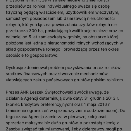
przepisów za rolnika indywidualnego uważa się osobę
fizyczną będącą właścicielem, użytkownikiem wieczystym,
samoistnym posiadaczem lub dzierżawcą nieruchomości
rolnych, których łączna powierzchnia użytków rolnych nie
przekracza 300 ha, posiadającą kwalifikacje rolnicze oraz co
najmniej od 5 lat zamieszkałą w gminie, na obszarze której
położona jest jedna z nieruchomości rolnych wchodzących w
skład gospodarstwa rolnego i prowadzącą przez ten okres
osobiście to gospodarstwo.
Dyskusję zdominował problem pozyskiwania przez rolników
środków finansowych oraz stworzenie mechanizmów
ułatwiających zakup państwowych gruntów polskim rolnikom.
Prezes ANR Leszek Świętochowski zwrócił uwagę, że
działania Agencji determinują dwie daty: 31 grudnia 2013 r.
(koniec kredytów preferencyjnych) oraz 1 maja 2016 r.
(zniesienie ograniczeń w sprzedaży ziemi cudzoziemcom). Do
tego czasu Agencja zamierza w pierwszej kolejności
sprzedać maksymalnie dużo gruntów, a pozostałą ziemię z
Zasobu związać takimi umowami, żeby dzierżawcy mogli po