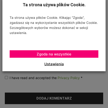
Ta strona używa plików Cookie.
Ta strona używa plików Cookie. Klikając "Zgoda",
zgadzasz się na wykorzystanie wszystkich plików Cookie.
Szczegółowych wyborów możesz dokonać w sekcji
ustawienia.
ZGODA NA PRZETWARZANIE DANYCH OSOBOWYCH
*
Twój adres e-mail nie zostanie opublikowany, podajesz go wyłącznie do
Zgoda na wszystkie
wiadomości redakcji. Nie udostępnimy go osobom trzecim. Nie wysyłamy
spamu. Pola, których wypełnienie jest wymagane, są oznaczone
Ustawienia
symbolem*.
I have read and accepted the
Privacy Policy
*