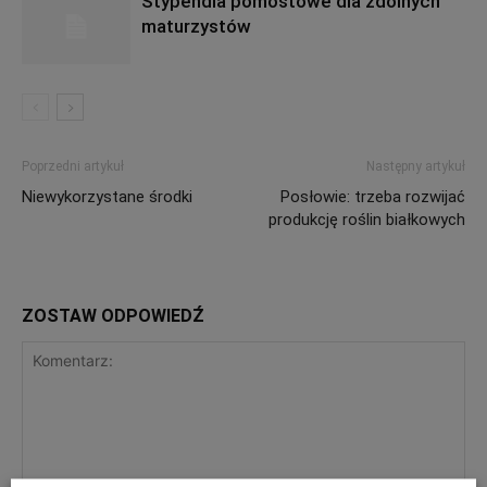
Stypendia pomostowe dla zdolnych
maturzystów
Poprzedni artykuł
Następny artykuł
Niewykorzystane środki
Posłowie: trzeba rozwijać
produkcję roślin białkowych
ZOSTAW ODPOWIEDŹ