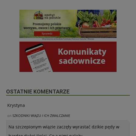
OSTATNIE KOMENTARZE
Krystyna
on
SZKODNIKI WIĄZU I ICH ZWALCZANIE
Na szczepionym wiązie zaczęły wyrastać dzikie pędy w
bardzo dużej ilości. Co z nimi należy