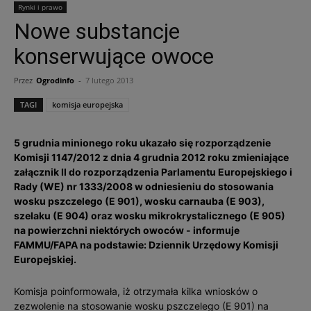
Rynki i prawo
Nowe substancje
konserwujące owoce
Przez
Ogrodinfo
-
7 lutego 2013
TAGI
komisja europejska
5 grudnia minionego roku ukazało się rozporządzenie
Komisji 1147/2012 z dnia 4 grudnia 2012 roku zmieniające
załącznik II do rozporządzenia Parlamentu Europejskiego i
Rady (WE) nr 1333/2008 w odniesieniu do stosowania
wosku pszczelego (E 901), wosku carnauba (E 903),
szelaku (E 904) oraz wosku mikrokrystalicznego (E 905)
na powierzchni niektórych owoców - informuje
FAMMU/FAPA na podstawie: Dziennik Urzędowy Komisji
Europejskiej.
Komisja poinformowała, iż otrzymała kilka wniosków o
zezwolenie na stosowanie wosku pszczelego (E 901) na