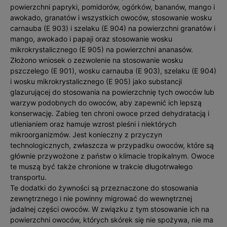
powierzchni papryki, pomidorów, ogórków, bananów, mango i
awokado, granatów i wszystkich owoców, stosowanie wosku
carnauba (E 903) i szelaku (E 904) na powierzchni granatów i
mango, awokado i papaji oraz stosowanie wosku
mikrokrystalicznego (E 905) na powierzchni ananasów.
Złożono wniosek o zezwolenie na stosowanie wosku
pszczelego (E 901), wosku carnauba (E 903), szelaku (E 904)
i wosku mikrokrystalicznego (E 905) jako substancji
glazurującej do stosowania na powierzchnię tych owoców lub
warzyw podobnych do owoców, aby zapewnić ich lepszą
konserwację. Zabieg ten chroni owoce przed dehydratacją i
utlenianiem oraz hamuje wzrost pleśni i niektórych
mikroorganizmów. Jest konieczny z przyczyn
technologicznych, zwłaszcza w przypadku owoców, które są
głównie przywożone z państw o klimacie tropikalnym. Owoce
te muszą być także chronione w trakcie długotrwałego
transportu.
Te dodatki do żywności są przeznaczone do stosowania
zewnętrznego i nie powinny migrować do wewnętrznej
jadalnej części owoców. W związku z tym stosowanie ich na
powierzchni owoców, których skórek się nie spożywa, nie ma