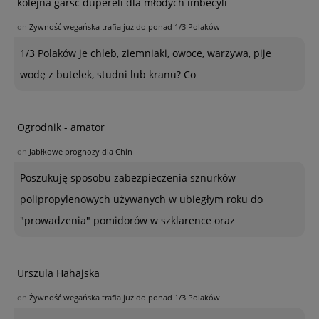
kolejna garść dupereli dla młodych imbecyli
on
Żywność wegańska trafia już do ponad 1/3 Polaków
1/3 Polaków je chleb, ziemniaki, owoce, warzywa, pije
wodę z butelek, studni lub kranu? Co
Ogrodnik - amator
on
Jabłkowe prognozy dla Chin
Poszukuję sposobu zabezpieczenia sznurków
polipropylenowych używanych w ubiegłym roku do
"prowadzenia" pomidorów w szklarence oraz
Urszula Hahajska
on
Żywność wegańska trafia już do ponad 1/3 Polaków