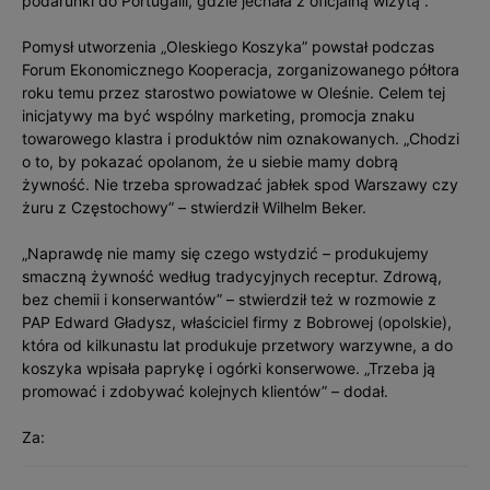
podarunki do Portugalii, gdzie jechała z oficjalną wizytą”.
Pomysł utworzenia „Oleskiego Koszyka” powstał podczas
Forum Ekonomicznego Kooperacja, zorganizowanego półtora
roku temu przez starostwo powiatowe w Oleśnie. Celem tej
inicjatywy ma być wspólny marketing, promocja znaku
towarowego klastra i produktów nim oznakowanych. „Chodzi
o to, by pokazać opolanom, że u siebie mamy dobrą
żywność. Nie trzeba sprowadzać jabłek spod Warszawy czy
żuru z Częstochowy” – stwierdził Wilhelm Beker.
„Naprawdę nie mamy się czego wstydzić – produkujemy
smaczną żywność według tradycyjnych receptur. Zdrową,
bez chemii i konserwantów” – stwierdził też w rozmowie z
PAP Edward Gładysz, właściciel firmy z Bobrowej (opolskie),
która od kilkunastu lat produkuje przetwory warzywne, a do
koszyka wpisała paprykę i ogórki konserwowe. „Trzeba ją
promować i zdobywać kolejnych klientów” – dodał.
Za: