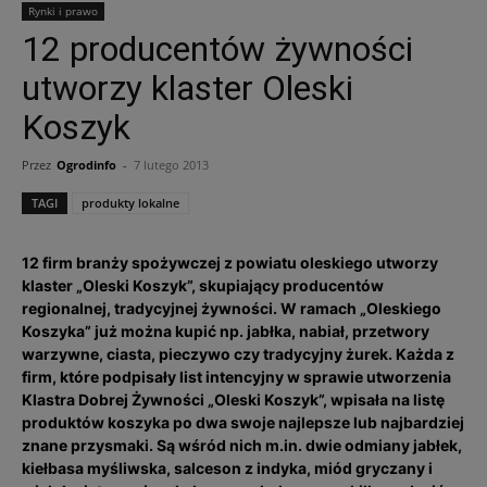
Rynki i prawo
12 producentów żywności
utworzy klaster Oleski
Koszyk
Przez
Ogrodinfo
-
7 lutego 2013
TAGI
produkty lokalne
12 firm branży spożywczej z powiatu oleskiego utworzy
klaster „Oleski Koszyk”, skupiający producentów
regionalnej, tradycyjnej żywności. W ramach „Oleskiego
Koszyka” już można kupić np. jabłka, nabiał, przetwory
warzywne, ciasta, pieczywo czy tradycyjny żurek. Każda z
firm, które podpisały list intencyjny w sprawie utworzenia
Klastra Dobrej Żywności „Oleski Koszyk”, wpisała na listę
produktów koszyka po dwa swoje najlepsze lub najbardziej
znane przysmaki. Są wśród nich m.in. dwie odmiany jabłek,
kiełbasa myśliwska, salceson z indyka, miód gryczany i