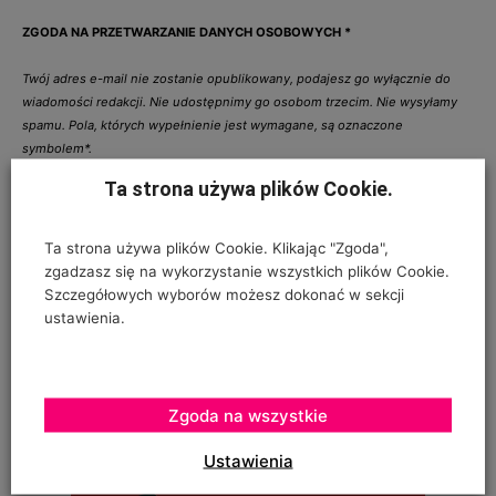
ZGODA NA PRZETWARZANIE DANYCH OSOBOWYCH
*
Twój adres e-mail nie zostanie opublikowany, podajesz go wyłącznie do
wiadomości redakcji. Nie udostępnimy go osobom trzecim. Nie wysyłamy
spamu. Pola, których wypełnienie jest wymagane, są oznaczone
symbolem*.
Ta strona używa plików Cookie.
I have read and accepted the
Privacy Policy
*
Ta strona używa plików Cookie. Klikając "Zgoda",
zgadzasz się na wykorzystanie wszystkich plików Cookie.
Szczegółowych wyborów możesz dokonać w sekcji
ustawienia.
Zgoda na wszystkie
Ustawienia