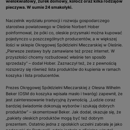
wielokwiatowy, żurek domowy, kołocz oraz kilka rodzajów
pieczywa. W sumie 24 smakołyki.
Naczelnik wydziału promocji i rozwoju gospodarczego
starostwa powiatowego w Oleśnie Norbert Hober
poinformował, że póki co, oleskie przysmaki można kupować
pojedynczo u poszczególnych producentów, a w większej
ilości w sklepie Okręgowej Spółdzielni Mleczarskiej w Oleśnie.
„Pierwsze zestawy były zamawiane też przez internet. W
przyszłości chcemy rozbudować właśnie ten sposób
sprzedaży” – dodał Hober. Zaznaczył też, że z pewnością
rozszerzy się również lista produktów do kupienia w ramach
koszyka i lista producentów.
Prezes Okręgowej Spółdzielni Mleczarskiej z Olesna Wilhelm
Beker (OSM do koszyka wpisała masło i twaróg) zapewnił, że
jest zainteresowanie tradycyjną żywnością. „Ludzie coraz
bardziej świadomie dokonują wyborów i szukają dobrych
produktów” – skomentował Beker. Jak dodał, okazuje się, że
„pakiety oleskich produktów mogą być też dobrym
prezentem. Ostatnio jedna z opolskich uczelni zabrała je jako