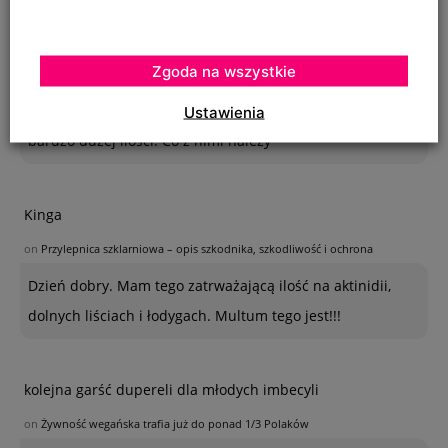
Krystyna
Zgoda na wszystkie
on
SZKODNIKI WIĄZU I ICH ZWALCZANIE
Na szczepionym wiązie zaczęły wyrastać dzikie pędy w
Ustawienia
bardzo dużej ilości. Co z nimi należy
Kinga
on
Przylepnica szklarniowa – opis szkodnika, szkodliwość i ochrona
Dzień dobry. Mam tego zatrważającą ilość na aktinidii,
dolnych liściach i łodygach. Multum tego jest!!!
kolejna garść dupereli dla młodych imbecyli
on
Żywność wegańska trafia już do ponad 1/3 Polaków