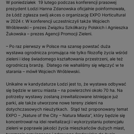
W poniedziałek 19 lutego podczas konferencji prasowej
prezydent Łodzi Hanna Zdanowska oficjalnie poinformowała,
że Łódź zgłasza swój akces o organizację EXPO Horticultural
w 2024 r. W konferencji uczestniczyli także Wojciech
Wróblewski – prezes Związku Szkółkarzy Polskich i Agnieszka
Żukowska – prezes Agencji Promocji Zieleni.
– Po raz pierwszy w Polsce ma szansę powstać duża
wystawa ogrodnicza promująca nie tylko filozofię życia wśród
zieleni i ideę świadomego kształtowania przestrzeni, ale też
ogrodniczą branżę. Dlatego nie wahaliśmy się włączyć w te
starania – mówił Wojciech Wróblewski.
Unikalne w kandydaturze Łodzi jest to, że wystawa odbywać
się będzie w sercu miasta – na powierzchni około 70 ha. Na
potrzeby wystawy zostaną zrewitalizowane istniejące już
parki, ale także utworzone nowe tereny zieleni na
dotychczasowych nieużytkach. Stąd też proponowany temat
EXPO – „Nature of the City – Natura Miasta”, który będzie się
koncentrował na idei rewitalizacji i wykorzystaniu potencjału
zieleni w poprawie jakości życia mieszkańców dużych miast,