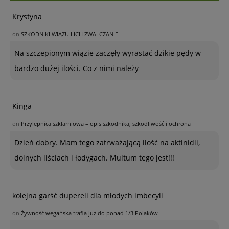
Krystyna
on
SZKODNIKI WIĄZU I ICH ZWALCZANIE
Na szczepionym wiązie zaczęły wyrastać dzikie pędy w
bardzo dużej ilości. Co z nimi należy
Kinga
on
Przylepnica szklarniowa – opis szkodnika, szkodliwość i ochrona
Dzień dobry. Mam tego zatrważającą ilość na aktinidii,
dolnych liściach i łodygach. Multum tego jest!!!
kolejna garść dupereli dla młodych imbecyli
on
Żywność wegańska trafia już do ponad 1/3 Polaków