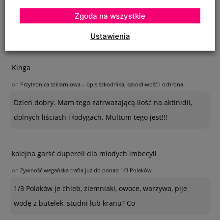
Zgoda na wszystkie
Na szczepionym wiązie zaczęły wyrastać dzikie pędy w
bardzo dużej ilości. Co z nimi należy
Ustawienia
Kinga
on
Przylepnica szklarniowa – opis szkodnika, szkodliwość i ochrona
Dzień dobry. Mam tego zatrważającą ilość na aktinidii,
dolnych liściach i łodygach. Multum tego jest!!!
kolejna garść dupereli dla młodych imbecyli
on
Żywność wegańska trafia już do ponad 1/3 Polaków
1/3 Polaków je chleb, ziemniaki, owoce, warzywa, pije
wodę z butelek, studni lub kranu? Co