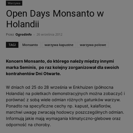
Warzywa
Open Days Monsanto w
Holandii
Przez
Ogrodinfo
-
26 września 2012
TAGI
Monsanto
warzywa kapustne
warzywa polowe
Koncern Monsanto, do którego należy między innymi
marka Seminis, po raz kolejny zorganizował dla swoich
kontrahentów Dni Otwarte.
W dniach od 25 do 28 września w Enkhuizen (północna
Holandia) na poletkach demonstracyjnych można zobaczyć i
porównać z sobą wiele odmian różnych gatunków warzyw.
Ponadto na specyficzne cechy np. kapust, kalafiorów,
marchwi uwagę zwracają hodowcy poszczególnych odmian.
Informują jakie mają wymagania klimatyczno-glebowe oraz
odporność na choroby.