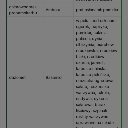
chlorowodorek
Ambora
pod osłonami: pomidor
pro­pamokarbu
w polu i pod osłonami:
ogórek, papryka,
pomidor, cukinia,
patison, dynia
olbrzymia, marchew,
rzodkiewka, rzodkiew
biała, rzodkiew
czarna, jarmuż,
kapusta chińska,
kapusta pekińska,
dazomet
Basamid
rzeżucha ogrodowa,
sałata, roszponka
warzywna, rukola,
endywia, cykoria
sałatowa, burak
liściowy, szpinak,
rośliny warzywne
uprawiane na młode