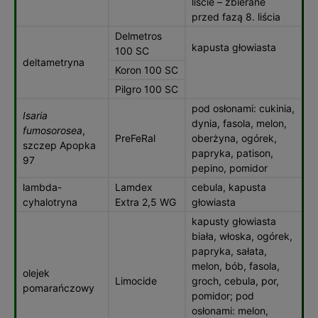
liście – zbierane
przed fazą 8. liścia
Delmetros
kapusta głowiasta
100 SC
deltametryna
Koron 100 SC
Pilgro 100 SC
pod osłonami: cukinia,
Isaria
dynia, fasola, melon,
fumosorosea
,
PreFeRal
oberżyna, ogórek,
szczep Apopka
papryka, patison,
97
pepino, pomidor
lambda-
Lamdex
cebula, kapusta
cyhalotryna
Extra 2,5 WG
głowiasta
kapusty głowiasta
biała, włoska, ogórek,
papryka, sałata,
melon, bób, fasola,
olejek
Limocide
groch, cebula, por,
pomarańczowy
pomidor; pod
osłonami: melon,