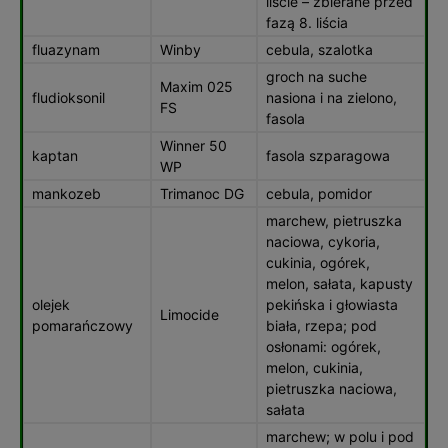
liście – zbierane przed
fazą 8. liścia
fluazynam
Winby
cebula, szalotka
groch na suche
Maxim 025
fludioksonil
nasiona i na zielono,
FS
fasola
Winner 50
kaptan
fasola szparagowa
WP
mankozeb
Trimanoc DG
cebula, pomidor
marchew, pietruszka
naciowa, cykoria,
cukinia, ogórek,
melon, sałata, kapusty
olejek
pekińska i głowiasta
Limocide
pomarańczowy
biała, rzepa; pod
osłonami: ogórek,
melon, cukinia,
pietruszka naciowa,
sałata
marchew; w polu i pod