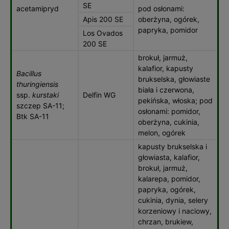
SE
acetamipryd
pod osłonami:
Apis 200 SE
oberżyna, ogórek,
papryka, pomidor
Los Ovados
200 SE
brokuł, jarmuż,
kalafior, kapusty
Bacillus
brukselska, głowiaste
thuringiensis
biała i czerwona,
ssp.
kurstaki
Delfin WG
pekińska, włoska; pod
szczep SA-11;
osłonami: pomidor,
Btk SA-11
oberżyna, cukinia,
melon, ogórek
kapusty brukselska i
głowiasta, kalafior,
brokuł, jarmuż,
kalarepa, pomidor,
papryka, ogórek,
cukinia, dynia, selery
korzeniowy i naciowy,
chrzan, brukiew,