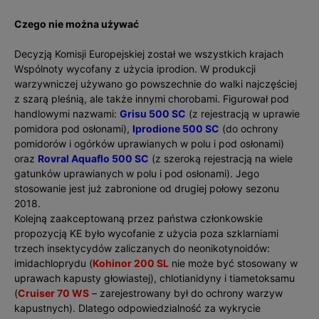
Czego nie można używać
Decyzją Komisji Europejskiej został we wszystkich krajach
Wspólnoty wycofany z użycia iprodion. W produkcji
warzywniczej używano go powszechnie do walki najczęściej
z szarą pleśnią, ale także innymi chorobami. Figurował pod
handlowymi nazwami:
Grisu 500 SC
(z rejestracją w uprawie
pomidora pod osłonami),
Iprodione 500 SC
(do ochrony
pomidorów i ogórków uprawianych w polu i pod osłonami)
oraz
Rovral Aquaflo 500 SC
(z szeroką rejestracją na wiele
gatunków uprawianych w polu i pod osłonami). Jego
stosowanie jest już zabronione od drugiej połowy sezonu
2018.
Kolejną zaakceptowaną przez państwa członkowskie
propozycją KE było wycofanie z użycia poza szklarniami
trzech insektycydów zaliczanych do neonikotynoidów:
imidachloprydu (
Kohinor 200 SL
nie może być stosowany w
uprawach kapusty głowiastej), chlotianidyny i tiametoksamu
(
Cruiser 70 WS
– zarejestrowany był do ochrony warzyw
kapustnych). Dlatego odpowiedzialność za wykrycie