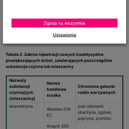
Agena 49,5
WP
miedź +
Copforce
pomidor
cymoksanil
Extra
Zgoda na wszystkie
Cupman
Ustawienia
Tabela 2. Zakres rejestracji nowych insektycydów
powiększających dobór, zawierających poszczególne
substancje czynne lub mieszaniny
Nazwa/y
Nazwa
substancji
Chronione gatunki
handlowa
czynnej/ych
roślin warzywnych
środka
(mieszaniny)
abamektyna
pod osłonami:
Abamax 018
oberżyna, ogórek,
EC
papryka, pomidor
Aceptir 200