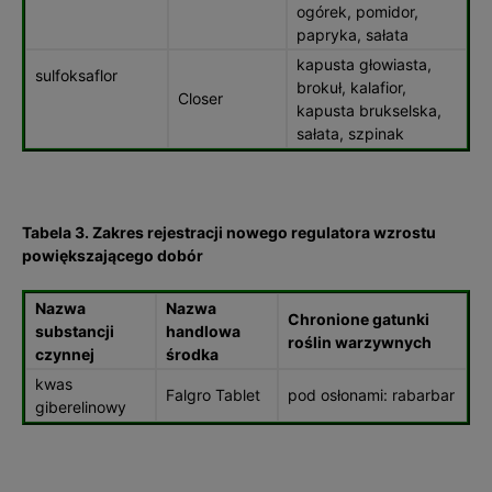
ogórek, pomidor,
papryka, sałata
kapusta głowiasta,
sulfoksaflor
brokuł, kalafior,
Closer
kapusta brukselska,
sałata, szpinak
Tabela 3. Zakres rejestracji nowego regulatora wzrostu
powiększającego dobór
Nazwa
Nazwa
Chronione gatunki
substancji
handlowa
roślin warzywnych
czynnej
środka
kwas
Falgro Tablet
pod osłonami: rabarbar
giberelinowy