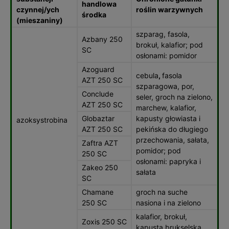
handlowa
czynnej/ych
roślin warzywnych
środka
(mieszaniny)
szparag, fasola,
Azbany 250
brokuł, kalafior; pod
SC
osłonami: pomidor
Azoguard
cebula
,
fasola
AZT 250 SC
szparagowa, por,
Conclude
seler, groch na zielono,
AZT 250 SC
marchew, kalafior,
Globaztar
kapusty głowiasta i
azoksystrobina
AZT 250 SC
pekińska do długiego
przechowania, sałata,
Zaftra AZT
pomidor; pod
250 SC
osłonami: papryka i
Zakeo 250
sałata
SC
Chamane
groch na suche
250 SC
nasiona i na zielono
kalafior, brokuł,
Zoxis 250 SC
kapusta brukselska