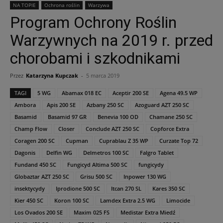
NA TOPIE
Ochrona roślin
Warzywa
Program Ochrony Roślin
Warzywnych na 2019 r. przed
chorobami i szkodnikami
Przez
Katarzyna Kupczak
-
5 marca 2019
TAGI
5 WG
Abamax 018 EC
Aceptir 200 SE
Agena 49.5 WP
Ambora
Apis 200 SE
Azbany 250 SC
Azoguard AZT 250 SC
Basamid
Basamid 97 GR
Benevia 100 OD
Chamane 250 SC
Champ Flow
Closer
Conclude AZT 250 SC
Copforce Extra
Coragen 200 SC
Cupman
Cuprablau Z 35 WP
Curzate Top 72
Dagonis
Delfin WG
Delmetros 100 SC
Falgro Tablet
Fundand 450 SC
Fungicyd Altima 500 SC
fungicydy
Globaztar AZT 250 SC
Grisu 500 SC
Inpower 130 WG
insektycydy
Iprodione 500 SC
Itcan 270 SL
Kares 350 SC
Kier 450 SC
Koron 100 SC
Lamdex Extra 2.5 WG
Limocide
Los Ovados 200 SE
Maxim 025 FS
Medistar Extra Miedź