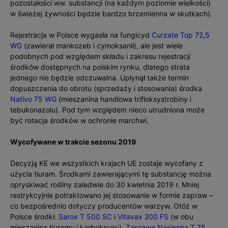
pozostałości ww. substancji (na każdym poziomie wielkości)
w świeżej żywności będzie bardzo brzemienna w skutkach).
Rejestracja w Polsce wygasła na fungicyd
Curzate Top 72,5
WG
(zawierał mankozeb i cymoksanil), ale jest wiele
podobnych pod względem składu i zakresu rejestracji
środków dostępnych na polskim rynku, dlatego strata
jednego nie będzie odczuwalna. Upłynął także termin
dopuszczenia do obrotu (sprzedaży i stosowania) środka
Nativo 75 WG
(mieszanina handlowa trifloksystrobiny i
tebukonazolu). Pod tym względem nieco utrudniona może
być rotacja środków w ochronie marchwi.
Wycofywane w trakcie sezonu 2019
Decyzją KE we wszystkich krajach UE zostaje wycofany z
użycia tiuram. Środkami zawierającymi tę substancję można
opryskiwać rośliny zaledwie do 30 kwietnia 2019 r. Mniej
restrykcyjnie potraktowano jej stosowanie w formie zapraw –
co bezpośrednio dotyczy producentów warzyw. Otóż w
Polsce środki:
Sarox T 500 SC
i
Vitavax 200 FS
(w obu
mieszanina tiuramu i karboksyny),
Zaprawa Nasienna T 75