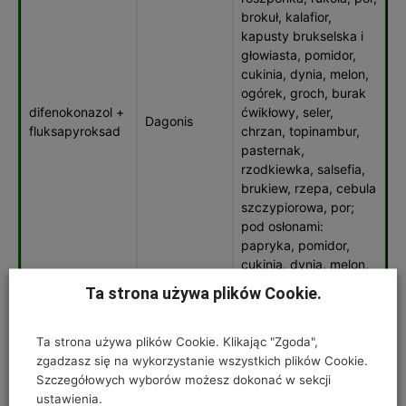
brokuł, kalafior,
kapusty brukselska i
głowiasta, pomidor,
cukinia, dynia, melon,
ogórek, groch, burak
difenokonazol +
ćwikłowy, seler,
Dagonis
fluksapyroksad
chrzan, topinambur,
pasternak,
rzodkiewka, salsefia,
brukiew, rzepa, cebula
szczypiorowa, por;
pod osłonami:
papryka, pomidor,
cukinia, dynia, melon,
ogórek, sałata
Ta strona używa plików Cookie.
(wszystkie gatunki),
cykoria, endywia,
roszponka, rukola
Ta strona używa plików Cookie. Klikając "Zgoda",
zgadzasz się na wykorzystanie wszystkich plików Cookie.
fluopyram +
Propulse 250
kukurydza
Szczegółowych wyborów możesz dokonać w sekcji
protiokonazol
SE
ustawienia.