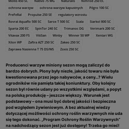
Mollis 450 SC
Nativo 75 WG
Naturalis
Nimrod 250 EC
ochrona warzyw
ochrona warzyw kapustnych
Pilgro 100 SC
PreFeRal
Propulse 250 SE
regulatory wzrostu
Rovral Aquaflo 500 SC
Sarox T 500 SC
Scala
Siarkol 800 SC
Sparta 200 EC
SpinTor 240 SC
Trimanoc DG
Verimark 200 SC
Vitavax 200 FS
VitiSan
Winby
Winner 50 WP
Xentari WG
Xilon WP
Zaftra AZT 250 SC
Zakeo 250 SC
Zaprawa Nasienna T 75 DS/WS
Zoxis 250 SC
Producenci warzyw miniony sezon mogą zaliczyć do
bardzo dobrych. Plony były niezłe, jakość towaru nie była
kwestionowana przez jego nabywców, a ceny…? Wielu
ogrodników nie pamięta takiej koniunktury. Oby kolejny
sezon był równie udany po wszystkimi względami, a popyt
na polską produkcję – jeszcze większy. Warunek jest
podstawowy – ona musi być dobrej jakości i bezpieczna
pod względem żywieniowym. A bez aktualnej wiedzy
dotyczącej możliwości ochrony roślin warzywnych nie uda
się tego dokonać. „Program Ochrony Roślin Warzywnych”
na nadchodzący sezon jest już dostępny! Trzeba go mieć!