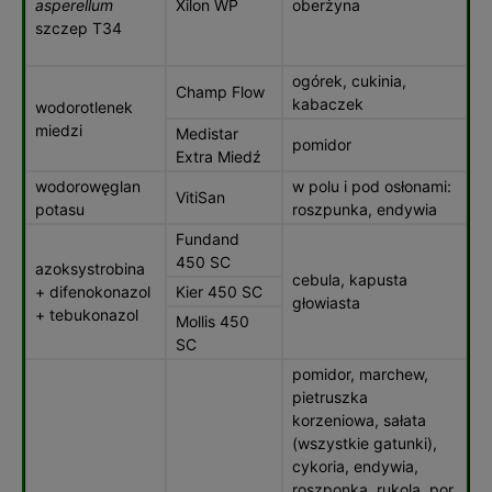
asperellum
Xilon WP
oberżyna
szczep T34
ogórek, cukinia,
Champ Flow
kabaczek
wodorotlenek
miedzi
Medistar
pomidor
Extra Miedź
wodorowęglan
w polu i pod osłonami:
VitiSan
potasu
roszpunka, endywia
Fundand
450 SC
azoksystrobina
cebula, kapusta
+ difenokonazol
Kier 450 SC
głowiasta
+ tebukonazol
Mollis 450
SC
pomidor, marchew,
pietruszka
korzeniowa, sałata
(wszystkie gatunki),
cykoria, endywia,
roszponka, rukola, por,