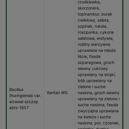
rzodkiewka,
skorzonera,
topinambur, burak
ćwikłowy, sałata,
szpinak, rukola,
roszpunka, cykoria
sałatowa, endywia,
rośliny warzywne
uprawiane na młode
liście, fasola
szparagowa, groch
siewny cukrowy
uprawiany na strąki,
bób uprawiany na
zielone i suche
Bacillus
Xentari WG
nasiona, groch siewny
thuringiensis
var.
uprawiany na zielone i
aizawai
szczep
suche nasiona, fasola
abts-1857
zwyczajna uprawiana
na świeże i suche
nasiona, por, czosnek,
szalotka, dymka,