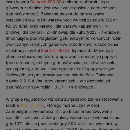
insektycydu
Coragen 200 SC
(chlorantraniliprol). Jego
głównym zadaniem jest zwalczanie gąsienic (larw różnych
gatunków motyli). Zalecana dawka do opryskiwania
wszystkich ww. roślin warzywnych wynosi zaledwie 125 ml
(0,125 l)/ha, przy karencji dla warzyw kapustnych – 1-
dniowej, dla cykorii – 21-dniowej, dla kukurydzy – 7-dniowej.
Imponujące, pod względem gatunkowym (chronionych roślin i
zwalczanych różnych gatunków szkodników) rozszerzenie
rejestracji uzyskał
SpinTor 240 SC
(spinosad). Może być
obecnie stosowany także w uprawach: oberżyny i papryki
(pod osłonami), różnych gatunków sałat, selerów, czosnku,
szczypiorku, jarmużu i kalarepy oraz całej grupy warzyw
liściowych, w tym uprawianych na młode liście. Zalecana
dawka 0,2–0,4 l/ha, przy karencjach – w zależności od
gatunków i grupy roślin – 3-, 7- i 14-dniowych.
W grupie regulatorów wzrostu zwiększono zakres stosowania
środka
Itcan 270 SL
, którego można użyć w celu
zapobiegania wyrastania liści podczas przechowywania
szalotki i czosnku. Zabieg należy wykonać nie wcześniej niż
gdy 10%, ale nie później niż gdy 50% roślin ma wyschniętą
szyjkę i załamany szczypior, tj. 10–15 dni przed zbiorem (od