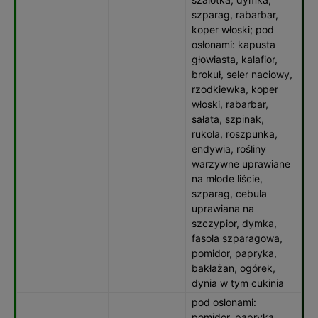
szparag, rabarbar,
koper włoski; pod
osłonami: kapusta
głowiasta, kalafior,
brokuł, seler naciowy,
rzodkiewka, koper
włoski, rabarbar,
sałata, szpinak,
rukola, roszpunka,
endywia, rośliny
warzywne uprawiane
na młode liście,
szparag, cebula
uprawiana na
szczypior, dymka,
fasola szparagowa,
pomidor, papryka,
bakłażan, ogórek,
dynia w tym cukinia
pod osłonami:
pomidor, papryka,