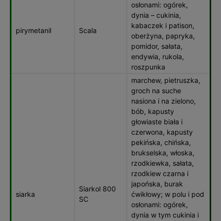
osłonami: ogórek,
dynia – cukinia,
kabaczek i patison,
pirymetanil
Scala
oberżyna, papryka,
pomidor, sałata,
endywia, rukola,
roszpunka
marchew, pietruszka,
groch na suche
nasiona i na zielono,
bób, kapusty
głowiaste biała i
czerwona, kapusty
pekińska, chińska,
brukselska, włoska,
rzodkiewka, sałata,
rzodkiew czarna i
japońska, burak
Siarkol 800
siarka
ćwikłowy; w polu i pod
SC
osłonami: ogórek,
dynia w tym cukinia i