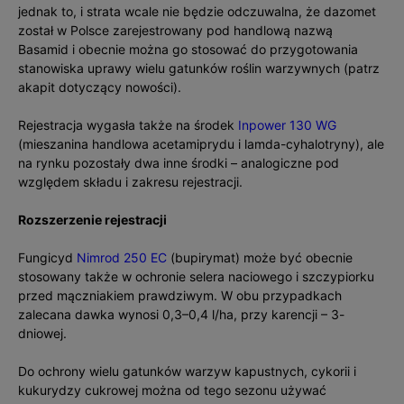
jednak to, i strata wcale nie będzie odczuwalna, że dazomet
został w Polsce zarejestrowany pod handlową nazwą
Basamid i obecnie można go stosować do przygotowania
stanowiska uprawy wielu gatunków roślin warzywnych (patrz
akapit dotyczący nowości).
Rejestracja wygasła także na środek
Inpower 130 WG
(mieszanina handlowa acetamiprydu i lamda-cyhalotryny), ale
na rynku pozostały dwa inne środki – analogiczne pod
względem składu i zakresu rejestracji.
Rozszerzenie rejestracji
Fungicyd
Nimrod 250 EC
(bupirymat) może być obecnie
stosowany także w ochronie selera naciowego i szczypiorku
przed mączniakiem prawdziwym. W obu przypadkach
zalecana dawka wynosi 0,3–0,4 l/ha, przy karencji – 3-
dniowej.
Do ochrony wielu gatunków warzyw kapustnych, cykorii i
kukurydzy cukrowej można od tego sezonu używać