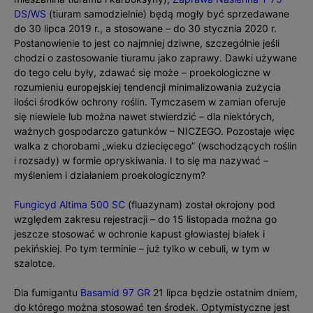
DS/WS
(tiuram samodzielnie) będą mogły być sprzedawane
do 30 lipca 2019 r., a stosowane – do 30 stycznia 2020 r.
Postanowienie to jest co najmniej dziwne, szczególnie jeśli
chodzi o zastosowanie tiuramu jako zaprawy. Dawki używane
do tego celu były, zdawać się może – proekologiczne w
rozumieniu europejskiej tendencji minimalizowania zużycia
ilości środków ochrony roślin. Tymczasem w zamian oferuje
się niewiele lub można nawet stwierdzić – dla niektórych,
ważnych gospodarczo gatunków – NICZEGO. Pozostaje więc
walka z chorobami „wieku dziecięcego” (wschodzących roślin
i rozsady) w formie opryskiwania. I to się ma nazywać –
myśleniem i działaniem proekologicznym?
Fungicyd Altima 500 SC
(fluazynam) został okrojony pod
względem zakresu rejestracji – do 15 listopada można go
jeszcze stosować w ochronie kapust głowiastej białek i
pekińskiej. Po tym terminie – już tylko w cebuli, w tym w
szalotce.
Dla fumigantu
Basamid 97 GR
21 lipca będzie ostatnim dniem,
do którego można stosować ten środek. Optymistyczne jest