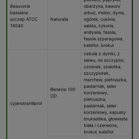
Beauveria
oberżyna, kawon/
bassiana
arbuz, melon, dynia,
szczep ATCC
Naturalis
ogórek, cukinia,
74040
sałata, cykoria,
endywia, fasola,
fasola szparagowa,
kalafior, brokuł
cebule z dymki, z
siewu, na szczypior,
czosnek, szalotka,
szczypiorek,
marchew, pietruszka,
pasternak, seler
Benevia 100
korzeniowy,
OD
pietruszka,
cyjanotraniliprol
pasternak, seler
korzeniowy, kapusty
brukselska, głowiaste
biała i czerwona,
brokuł, kalafior