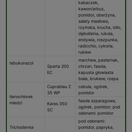
kabaczek,
kawon/arbuz,
pomidor, oberżyna,
sałaty masłowa,
rzymska, krucha, lollo,
dębolistna, rukola,
endywia, roszpunka,
radicchio, cykoria,
rukiew
marchew, pasternak,
tebukonazol
Sparta 200
chrzan, fasola,
EC
kapusta głowiasta
biała, brukiew, rzepa
Cuprablau Z
cebula, ogórek,
35 WP
pomidor
tlenochlorek
fasola szparagowa,
miedzi
Kares 350
ogórek, pomidor; pod
SC
osłonami: pomidor
pod osłonami:
Trichoderma
pomidor, papryka,