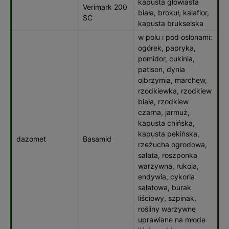
kapusta głowiasta
Verimark 200
biała, brokuł, kalafior,
SC
kapusta brukselska
w polu i pod osłonami:
ogórek, papryka,
pomidor, cukinia,
patison, dynia
olbrzymia, marchew,
rzodkiewka, rzodkiew
biała, rzodkiew
czarna, jarmuż,
kapusta chińska,
kapusta pekińska,
dazomet
Basamid
rzeżucha ogrodowa,
sałata, roszponka
warzywna, rukola,
endywia, cykoria
sałatowa, burak
liściowy, szpinak,
rośliny warzywne
uprawiane na młode