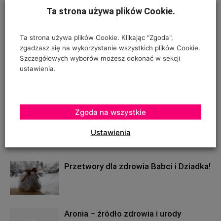
Ta strona używa plików Cookie.
Ustawa o rolnictwie ekologicznym –
plusy i minusy
Ta strona używa plików Cookie. Klikając "Zgoda",
zgadzasz się na wykorzystanie wszystkich plików Cookie.
Szczegółowych wyborów możesz dokonać w sekcji
ustawienia.
Nadchodzi kolejny jabłkowy sezon
Zgoda na wszystkie
W kierunku rolnictwa ekologicznego
Ustawienia
Przetwory dla zdrowia Babci i Dziadka!
Aronia – źródło zdrowia i urody