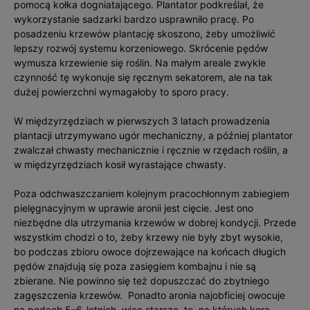
pomocą kołka dogniatającego. Plantator podkreślał, że
wykorzystanie sadzarki bardzo usprawniło pracę. Po
posadzeniu krzewów plantację skoszono, żeby umożliwić
lepszy rozwój systemu korzeniowego. Skrócenie pędów
wymusza krzewienie się roślin. Na małym areale zwykle
czynność tę wykonuje się ręcznym sekatorem, ale na tak
dużej powierzchni wymagałoby to sporo pracy.
W międzyrzędziach w pierwszych 3 latach prowadzenia
plantacji utrzymywano ugór mechaniczny, a później plantator
zwalczał chwasty mechanicznie i ręcznie w rzędach roślin, a
w międzyrzędziach kosił wyrastające chwasty.
Poza odchwaszczaniem kolejnym pracochłonnym zabiegiem
pielęgnacyjnym w uprawie aronii jest cięcie. Jest ono
niezbędne dla utrzymania krzewów w dobrej kondycji. Przede
wszystkim chodzi o to, żeby krzewy nie były zbyt wysokie,
bo podczas zbioru owoce dojrzewające na końcach długich
pędów znajdują się poza zasięgiem kombajnu i nie są
zbierane. Nie powinno się też dopuszczać do zbytniego
zagęszczenia krzewów. Ponadto aronia najobficiej owocuje
na pędach 5–6-letnich, więc starsze, te, na których kora