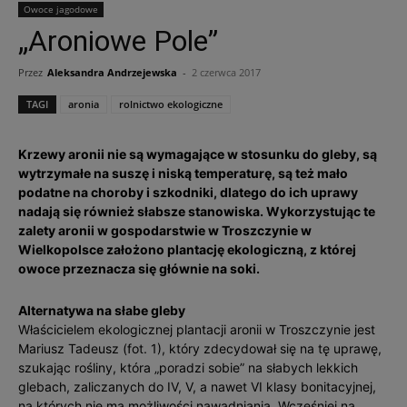
Owoce jagodowe
„Aroniowe Pole”
Przez
Aleksandra Andrzejewska
-
2 czerwca 2017
TAGI
aronia
rolnictwo ekologiczne
Krzewy aronii nie są wymagające w stosunku do gleby, są
wytrzymałe na suszę i niską temperaturę, są też mało
podatne na choroby i szkodniki, dlatego do ich uprawy
nadają się również słabsze stanowiska. Wykorzystując te
zalety aronii w gospodarstwie w Troszczynie w
Wielkopolsce założono plantację ekologiczną, z której
owoce przeznacza się głównie na soki.
Alternatywa na słabe gleby
Właścicielem ekologicznej plantacji aronii w Troszczynie jest
Mariusz Tadeusz (fot. 1), który zdecydował się na tę uprawę,
szukając rośliny, która „poradzi sobie” na słabych lekkich
glebach, zaliczanych do IV, V, a nawet VI klasy bonitacyjnej,
na których nie ma możliwości nawadniania. Wcześniej na