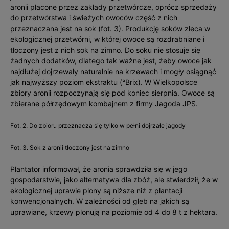
aronii płacone przez zakłady przetwórcze, oprócz sprzedaży
do przetwórstwa i świeżych owoców część z nich
przeznaczana jest na sok (fot. 3). Produkcję soków zleca w
ekologicznej przetwórni, w której owoce są rozdrabniane i
tłoczony jest z nich sok na zimno. Do soku nie stosuje się
żadnych dodatków, dlatego tak ważne jest, żeby owoce jak
najdłużej dojrzewały naturalnie na krzewach i mogły osiągnąć
jak najwyższy poziom ekstraktu (°Brix). W Wielkopolsce
zbiory aronii rozpoczynają się pod koniec sierpnia. Owoce są
zbierane półrzędowym kombajnem z firmy Jagoda JPS.
Fot. 2. Do zbioru przeznacza się tylko w pełni dojrzałe jagody
Fot. 3. Sok z aronii tłoczony jest na zimno
Plantator informował, że aronia sprawdziła się w jego
gospodarstwie, jako alternatywa dla zbóż, ale stwierdził, że w
ekologicznej uprawie plony są niższe niż z plantacji
konwencjonalnych. W zależności od gleb na jakich są
uprawiane, krzewy plonują na poziomie od 4 do 8 t z hektara.