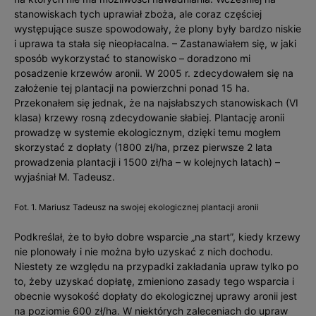
stanowiskach tych uprawiał zboża, ale coraz częściej
występujące susze spowodowały, że plony były bardzo niskie
i uprawa ta stała się nieopłacalna. – Zastanawiałem się, w jaki
sposób wykorzystać to stanowisko – doradzono mi
posadzenie krzewów aronii. W 2005 r. zdecydowałem się na
założenie tej plantacji na powierzchni ponad 15 ha.
Przekonałem się jednak, że na najsłabszych stanowiskach (VI
klasa) krzewy rosną zdecydowanie słabiej. Plantację aronii
prowadzę w systemie ekologicznym, dzięki temu mogłem
skorzystać z dopłaty (1800 zł/ha, przez pierwsze 2 lata
prowadzenia plantacji i 1500 zł/ha – w kolejnych latach) –
wyjaśniał M. Tadeusz.
Fot. 1. Mariusz Tadeusz na swojej ekologicznej plantacji aronii
Podkreślał, że to było dobre wsparcie „na start”, kiedy krzewy
nie plonowały i nie można było uzyskać z nich dochodu.
Niestety ze względu na przypadki zakładania upraw tylko po
to, żeby uzyskać dopłatę, zmieniono zasady tego wsparcia i
obecnie wysokość dopłaty do ekologicznej uprawy aronii jest
na poziomie 600 zł/ha. W niektórych zaleceniach do upraw