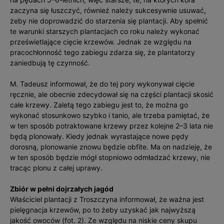
zaczyna się łuszczyć, również należy sukcesywnie usuwać,
żeby nie doprowadzić do starzenia się plantacji. Aby spełnić
te warunki starszych plantacjach co roku należy wykonać
prześwietlające cięcie krzewów. Jednak ze względu na
pracochłonność tego zabiegu zdarza się, że plantatorzy
zaniedbują tę czynność.
M. Tadeusz informował, że do tej pory wykonywał cięcie
ręcznie, ale obecnie zdecydował się na części plantacji skosić
całe krzewy. Zaletą tego zabiegu jest to, że można go
wykonać stosunkowo szybko i tanio, ale trzeba pamiętać, że
w ten sposób potraktowane krzewy przez kolejne 2–3 lata nie
będą plonowały. Kiedy jednak wyrastające nowe pędy
dorosną, plonowanie znowu będzie obfite. Ma on nadzieję, że
w ten sposób będzie mógł stopniowo odmładzać krzewy, nie
tracąc plonu z całej uprawy.
Zbiór w pełni dojrzałych jagód
Właściciel plantacji z Troszczyna informował, że ważna jest
pielęgnacja krzewów, po to żeby uzyskać jak najwyższą
jakość owoców (fot. 2). Ze względu na niskie ceny skupu