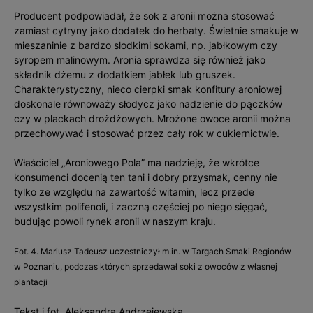
Producent podpowiadał, że sok z aronii można stosować
zamiast cytryny jako dodatek do herbaty. Świetnie smakuje w
mieszaninie z bardzo słodkimi sokami, np. jabłkowym czy
syropem malinowym. Aronia sprawdza się również jako
składnik dżemu z dodatkiem jabłek lub gruszek.
Charakterystyczny, nieco cierpki smak konfitury aroniowej
doskonale równoważy słodycz jako nadzienie do pączków
czy w plackach drożdżowych. Mrożone owoce aronii można
przechowywać i stosować przez cały rok w cukiernictwie.
Właściciel „Aroniowego Pola” ma nadzieję, że wkrótce
konsumenci docenią ten tani i dobry przysmak, cenny nie
tylko ze względu na zawartość witamin, lecz przede
wszystkim polifenoli, i zaczną częściej po niego sięgać,
budując powoli rynek aronii w naszym kraju.
Fot. 4. Mariusz Tadeusz uczestniczył m.in. w Targach Smaki Regionów
w Poznaniu, podczas których sprzedawał soki z owoców z własnej
plantacji
Tekst i fot. Aleksandra Andrzejewska