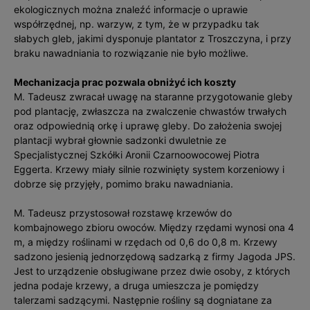
ekologicznych można znaleźć informacje o uprawie
współrzędnej, np. warzyw, z tym, że w przypadku tak
słabych gleb, jakimi dysponuje plantator z Troszczyna, i przy
braku nawadniania to rozwiązanie nie było możliwe.
Mechanizacja prac pozwala obniżyć ich koszty
M. Tadeusz zwracał uwagę na staranne przygotowanie gleby
pod plantację, zwłaszcza na zwalczenie chwastów trwałych
oraz odpowiednią orkę i uprawę gleby. Do założenia swojej
plantacji wybrał głownie sadzonki dwuletnie ze
Specjalistycznej Szkółki Aronii Czarnoowocowej Piotra
Eggerta. Krzewy miały silnie rozwinięty system korzeniowy i
dobrze się przyjęły, pomimo braku nawadniania.
M. Tadeusz przystosował rozstawę krzewów do
kombajnowego zbioru owoców. Między rzędami wynosi ona 4
m, a między roślinami w rzędach od 0,6 do 0,8 m. Krzewy
sadzono jesienią jednorzędową sadzarką z firmy Jagoda JPS.
Jest to urządzenie obsługiwane przez dwie osoby, z których
jedna podaje krzewy, a druga umieszcza je pomiędzy
talerzami sadzącymi. Następnie rośliny są dogniatane za