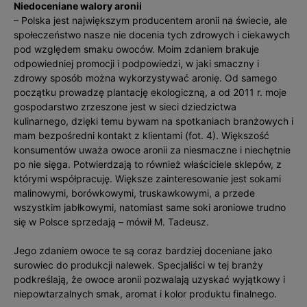
Niedoceniane walory aronii
– Polska jest największym producentem aronii na świecie, ale
społeczeństwo nasze nie docenia tych zdrowych i ciekawych
pod względem smaku owoców. Moim zdaniem brakuje
odpowiedniej promocji i podpowiedzi, w jaki smaczny i
zdrowy sposób można wykorzystywać aronię. Od samego
początku prowadzę plantację ekologiczną, a od 2011 r. moje
gospodarstwo zrzeszone jest w sieci dziedzictwa
kulinarnego, dzięki temu bywam na spotkaniach branżowych i
mam bezpośredni kontakt z klientami (fot. 4). Większość
konsumentów uważa owoce aronii za niesmaczne i niechętnie
po nie sięga. Potwierdzają to również właściciele sklepów, z
którymi współpracuję. Większe zainteresowanie jest sokami
malinowymi, borówkowymi, truskawkowymi, a przede
wszystkim jabłkowymi, natomiast same soki aroniowe trudno
się w Polsce sprzedają – mówił M. Tadeusz.
Jego zdaniem owoce te są coraz bardziej doceniane jako
surowiec do produkcji nalewek. Specjaliści w tej branży
podkreślają, że owoce aronii pozwalają uzyskać wyjątkowy i
niepowtarzalnych smak, aromat i kolor produktu finalnego.