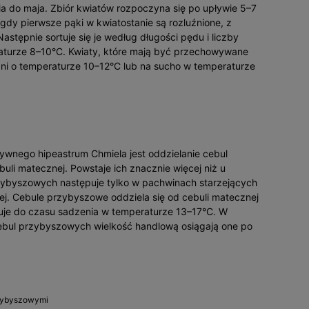
a do maja. Zbiór kwiatów rozpoczyna się po upływie 5–7
 gdy pierwsze pąki w kwiatostanie są rozluźnione, z
Następnie sortuje się je według długości pędu i liczby
aturze 8–10°C. Kwiaty, które mają być przechowywane
dni o temperaturze 10–12°C lub na sucho w temperaturze
nego hipeastrum Chmiela jest oddzielanie cebul
li matecznej. Powstaje ich znacznie więcej niż u
zybyszowych następuje tylko w pachwinach starzejących
nej. Cebule przybyszowe oddziela się od cebuli matecznej
uje do czasu sadzenia w temperaturze 13–17°C. W
ebul przybyszowych wielkość handlową osiągają one po
zybyszowymi