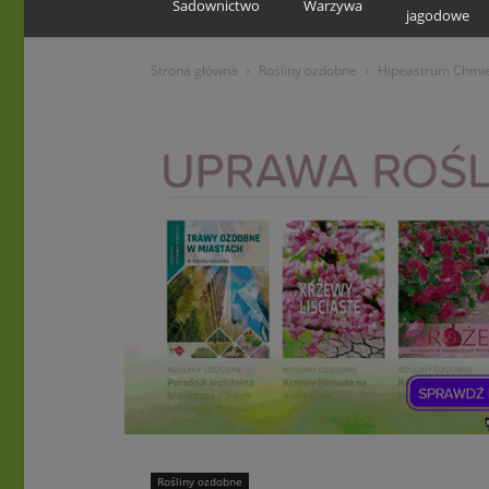
Sadownictwo
Warzywa
jagodowe
Strona główna
Rośliny ozdobne
Hipeastrum Chmiel
Rośliny ozdobne