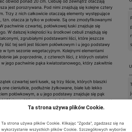
mieć obwód ponad 20 cm. Cebulę od zewnątrz otaczają
wsza jest porozrywana. Pod nimi znajdują się kolejne cztery
o
em. Trzy z nich całkowicie otaczają elementy występujące
, tzn. otacza je tylko w połowie. Są one zmodyfikowanymi
 W pachwinie czwartej, połówkowej łuski znajduje się
. W dalszej kolejności ku środkowi cebuli znajdują się
ałconymi, zgrubiałymi podstawami liści, które jeszcze
y liść tej serii jest liściem połówkowym i u jego podstawy
nie w tym sezonie wegetacyjnym. Kolejnymi elementami
dobnie jak poprzednie, z czterech liści, z których ostatni
 w jego pachwinie pąka kwiatostanowego, który zakwitnie
U
o
ek czwartej serii łusek, są trzy liście, których blaszki
 one cieniutkie, podłużnie żyłkowane, białe lub lekko
iściem połówkowym, a u jego podstawy znajduje się pąk
ki liściowe, które otaczają stożek wzrostu usytuowany na
Ta strona używa plików Cookie.
się z dwóch rodzajów korzeni: kurczliwych i bocznych,
Ta strona używa plików Cookie. Klikając "Zgoda", zgadzasz się na
ość skracania swych górnych części, dzięki czemu
wykorzystanie wszystkich plików Cookie. Szczegółowych wyborów
Zjawisko to zachodzi na skutek skracania się komórek kory