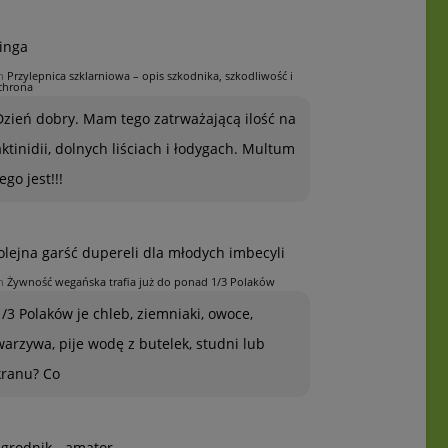
inga
n
Przylepnica szklarniowa – opis szkodnika, szkodliwość i
chrona
Dzień dobry. Mam tego zatrważającą ilość na
aktinidii, dolnych liściach i łodygach. Multum
ego jest!!!
olejna garść dupereli dla młodych imbecyli
n
Żywność wegańska trafia już do ponad 1/3 Polaków
1/3 Polaków je chleb, ziemniaki, owoce,
warzywa, pije wodę z butelek, studni lub
kranu? Co
grodnik - amator