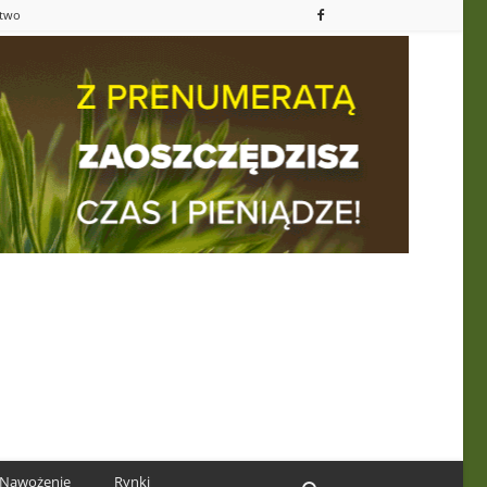
ctwo
Nawożenie
Rynki