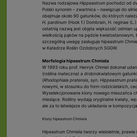
Nazwa rodzajowa
Hippeastrum
pochodzi od dwó
Polski synonim – zwartnica – nawiązuje do silni
obejmuje około 90 gatunków, do których należ
H. pardinum
(Hook f.) Dombrain, H. reginae (L.)
ostatnią nazwą jest objęta większość odmian up
wielkością pąków na pędzie kwiatostanowym, b
szczególną uwagę zasługuje hipeastrum Chmi
w Katedrze Roślin Ozdobnych SGGW.
Morfologia hipeastrum Chmiela
W 1993 roku prof. Henryk Chmiel dokonał ud
(roślina mateczna) a drobnokwiatowym gatunk
(
Rhodophiala pratensis
, syn.
Hippeastrum prat
nowymi, w stosunku do form rodzicielskich, 
Wyselekcjonowane klony nowego mieszańca char
miesiące. Rośliny wydają oryginalne kwiaty, 
ale za to łatwiejsze do układania w kompozycja
Klony hipeastrum Chmiela
Hipeastrum Chmiela tworzy wieloletnie, prawie