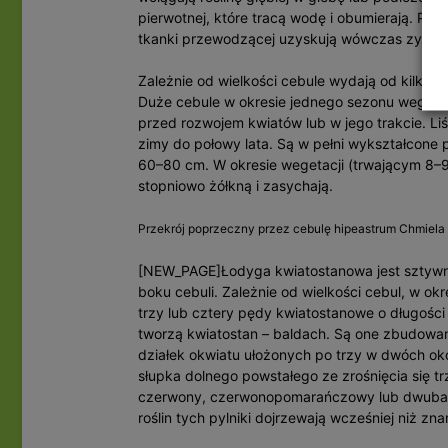
pierwotnej, które tracą wodę i obumierają. Po
tkanki przewodzącej uzyskują wówczas zygza
Zależnie od wielkości cebule wydają od kilku do
Duże cebule w okresie jednego sezonu wegetacy
przed rozwojem kwiatów lub w jego trakcie. Liś
zimy do połowy lata. Są w pełni wykształcone
60–80 cm. W okresie wegetacji (trwającym 8–9 
stopniowo żółkną i zasychają.
Przekrój poprzeczny przez cebulę hipeastrum Chmiela
[NEW_PAGE]Łodyga kwiatostanowa jest sztyw
boku cebuli. Zależnie od wielkości cebul, w o
trzy lub cztery pędy kwiatostanowe o długośc
tworzą kwiatostan – baldach. Są one zbudowa
działek okwiatu ułożonych po trzy w dwóch ok
słupka dolnego powstałego ze zrośnięcia się t
czerwony, czerwonopomarańczowy lub dwubarw
roślin tych pylniki dojrzewają wcześniej niż zn