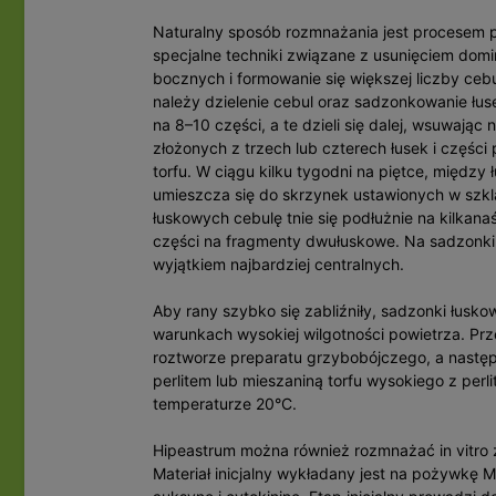
Naturalny sposób rozmnażania jest procesem 
specjalne techniki związane z usunięciem domi
bocznych i formowanie się większej liczby ce
należy dzielenie cebul oraz sadzonkowanie łus
na 8–10 części, a te dzieli się dalej, wsuwając
złożonych z trzech lub czterech łusek i części 
torfu. W ciągu kilku tygodni na piętce, między
umieszcza się do skrzynek ustawionych w szkla
łuskowych cebulę tnie się podłużnie na kilkanaśc
części na fragmenty dwułuskowe. Na sadzonki p
wyjątkiem najbardziej centralnych.
Aby rany szybko się zabliźniły, sadzonki łusk
warunkach wysokiej wilgotności powietrza. Pr
roztworze preparatu grzybobójczego, a nastę
perlitem lub mieszaniną torfu wysokiego z perl
temperaturze 20°C.
Hipeastrum można również rozmnażać in vitro
Materiał inicjalny wykładany jest na pożywkę 