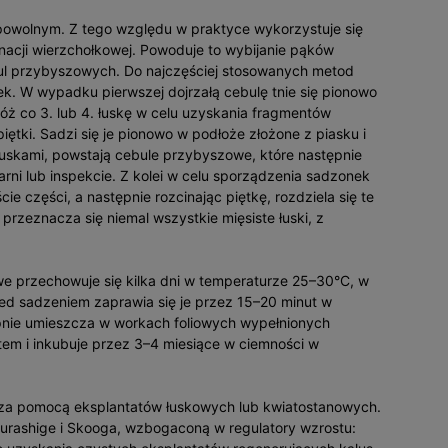
powolnym. Z tego względu w praktyce wykorzystuje się
nacji wierzchołkowej. Powoduje to wybijanie pąków
bul przybyszowych. Do najczęściej stosowanych metod
ek. W wypadku pierwszej dojrzałą cebulę tnie się pionowo
 nóż co 3. lub 4. łuskę w celu uzyskania fragmentów
piętki. Sadzi się je pionowo w podłoże złożone z piasku i
 łuskami, powstają cebule przybyszowe, które następnie
rni lub inspekcie. Z kolei w celu sporządzenia sadzonek
ie części, a następnie rozcinając piętkę, rozdziela się te
rzeznacza się niemal wszystkie mięsiste łuski, z
owe przechowuje się kilka dni w temperaturze 25–30°C, w
zed sadzeniem zaprawia się je przez 15–20 minut w
pnie umieszcza w workach foliowych wypełnionych
item i inkubuje przez 3–4 miesiące w ciemności w
 za pomocą eksplantatów łuskowych lub kwiatostanowych.
Murashige i Skooga, wzbogaconą w regulatory wzrostu: