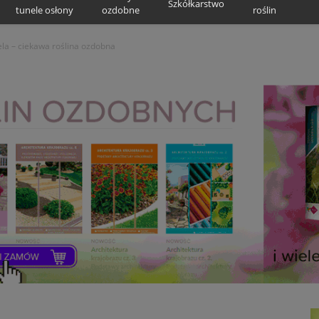
Szkółkarstwo
tunele osłony
ozdobne
roślin
a – ciekawa roślina ozdobna