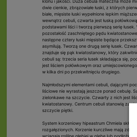
klonu i jakości. Duża cebula mateczna może 
dwie cienkie, zbrązowiałe łuski, z których pier
białe, mięsiste łuski wypełnione lepkim miąższ
wewnątrz cebuli, czwarta jest łuską połówkową
podstawami liści i tworzą pierwszą serię łusek.
pozostałość zaschniętego pędu kwiatostanowego
następne cztery łuski mięsiste będące przekszt
asymilują. Tworzą one drugą serię łusek. Czwart
znajduje się pąk kwiatostanowy, który zakwit
cebuli są: trzecia seria łusek składająca się, po
jest liściem połówkowym oraz umiejscowionego
w kilka dni po przekwitnięciu drugiego.
Najmłodszymi elementami cebuli, dającymi począt
liściowe nie wyrastają jeszcze ponad cebulę. Są
zielonkawe na szczycie. Czwarty z nich jest l
kwiatostanowy. Centrum cebuli stanowią zawiąz
szczycie piętki.
System korzeniowy hipeastrum Chmiela składa 
rozgałęzionych. Korzenie kurczliwe mają zdoln
wciągają roślinę głębiej w glebę lub podłoże. 