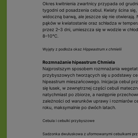
Okres kwitnienia zwartnicy przypada od grudni
tygodni od posadzenia cebul. Kwiaty ścina się,
widoczną barwą, ale jeszcze się nie otwierają. 
pąków w kwiatostanie oraz schładza w temper
przez 2–3 dni, umieszcza się w wodzie w chło
8–10°C.
Wyjęty z podłoża okaz
Hippeastrum x chmielii
Rozmnażanie hipeastrum Chmiela
Najprostszym sposobem rozmnażania wegetatyw
przybyszowych tworzących się u podstawy cebu
hipeastrum mieszańcowego. Inicjacja cebul pr
się łusek, w zewnętrznej części cebuli matecz
natychmiast po zbiorze, a następnie przechow
zależności od warunków uprawy i rozmiarów c
roku, maksymalnie po dwóch latach.
Cebula i cebulki przybyszowe
Sadzonka dwułuskowa z uformowanymi cebulkami pr