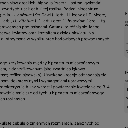
ch słów greckich: hippeus ‘rycerz’ i astron ‘gwiazda’.
e zwartych łusek cebuli tej rośliny. Rodzaj hipeastrum
K
ą m.in.
H. aulicum
(Ker Gawl.) Herb., H. leopoldii T. Moore,
 Herb.,
H. vittatum
(L´Herti.) oraz
H. hybridum
Herb
. – tą
o
o
rawianych pod osłonami. Gatunki te różnią się liczbą i
arwą kwiatów oraz kształtem działek okwiatu. Na
ela, otrzymane w wyniku prac hodowlanych prowadzonych
t
anego krzyżowania między hipeastrum mieszańcowym
iem, zidentyfikowanym jako zwartnica łąkowa
k
ense
; roślina ojcowska). Uzyskane kreacje odznaczają się
cechami dekoracyjnymi i wymaganiami uprawowymi.
o
akteryzuje bujny wzrost i powtarzanie kwitnienia co 3–4
wprawdzie mniejsze od tych u hipeastrum mieszańcowego,
ch roślinnych.
 kuliste cebule o zmiennych rozmiarach, zależnych od
O