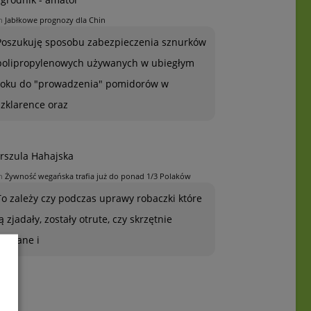
n
Jabłkowe prognozy dla Chin
Poszukuję sposobu zabezpieczenia sznurków
polipropylenowych używanych w ubiegłym
roku do "prowadzenia" pomidorów w
szklarence oraz
rszula Hahajska
n
Żywność wegańska trafia już do ponad 1/3 Polaków
To zależy czy podczas uprawy robaczki które
ją zjadały, zostały otrute, czy skrzętnie
zebrane i