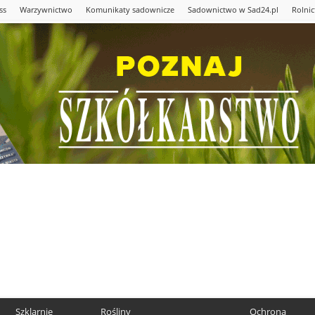
ss
Warzywnictwo
Komunikaty sadownicze
Sadownictwo w Sad24.pl
Rolni
Szklarnie
Rośliny
Ochrona