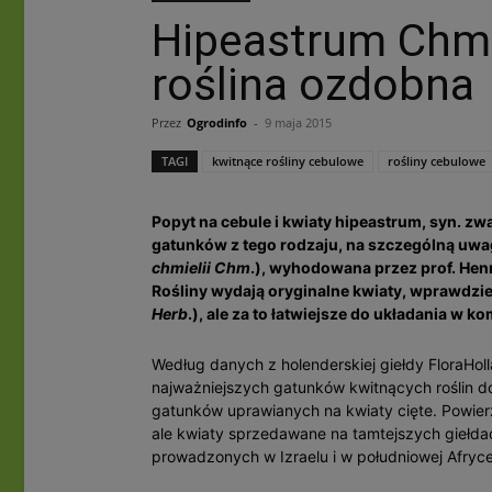
Hipeastrum Chmi
roślina ozdobna
Przez
Ogrodinfo
-
9 maja 2015
TAGI
kwitnące rośliny cebulowe
rośliny cebulowe
Popyt na cebule i kwiaty hipeastrum, syn. zwa
gatunków z tego rodzaju, na szczególną uwa
chmielii Chm
.), wyhodowana przez prof. He
Rośliny wydają oryginalne kwiaty, wprawdzi
Herb
.), ale za to łatwiejsze do układania w 
Według danych z holenderskiej giełdy FloraHol
najważniejszych gatunków kwitnących roślin do
gatunków uprawianych na kwiaty cięte. Powierz
ale kwiaty sprzedawane na tamtejszych giełda
prowadzonych w Izraelu i w południowej Afryce