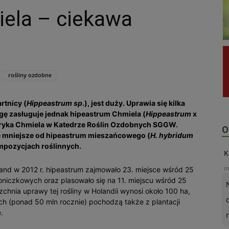
ela – ciekawa
rośliny ozdobne
rtnicy (
Hippeastrum sp
.), jest duży. Uprawia się kilka
gę zasługuje jednak hipeastrum Chmiela (
Hippeastrum
x
nryka Chmiela w Katedrze Roślin Ozdobnych SGGW.
O
e mniejsze od hipeastrum mieszańcowego (
H. hybridum
kompozycjach roślinnych.
K
o
land w 2012 r. hipeastrum zajmowało 23. miejsce wśród 25
niczkowych oraz plasowało się na 11. miejscu wśród 25
chnia uprawy tej rośliny w Holandii wynosi około 100 ha,
ch (ponad 50 mln rocznie) pochodzą także z plantacji
.