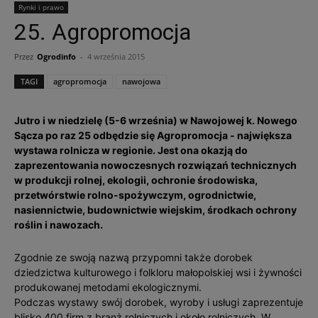
Rynki i prawo
25. Agropromocja
Przez
Ogrodinfo
-
4 września 2015
TAGI
agropromocja
nawojowa
Jutro i w niedzielę (5-6 września) w Nawojowej k. Nowego
Sącza po raz 25 odbędzie się Agropromocja - największa
wystawa rolnicza w regionie. Jest ona okazją do
zaprezentowania nowoczesnych rozwiązań technicznych
w produkcji rolnej, ekologii, ochronie środowiska,
przetwórstwie rolno-spożywczym, ogrodnictwie,
nasiennictwie, budownictwie wiejskim, środkach ochrony
roślin i nawozach.
Zgodnie ze swoją nazwą przypomni także dorobek
dziedzictwa kulturowego i folkloru małopolskiej wsi i żywności
produkowanej metodami ekologicznymi.
Podczas wystawy swój dorobek, wyroby i usługi zaprezentuje
blisko 400 firm z branż rolniczych i około rolniczych. W