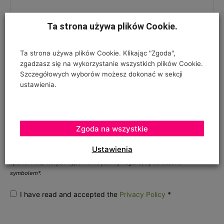
Ta strona używa plików Cookie.
Ta strona używa plików Cookie. Klikając "Zgoda",
zgadzasz się na wykorzystanie wszystkich plików Cookie.
Szczegółowych wyborów możesz dokonać w sekcji
ustawienia.
ZGODA NA PRZETWARZANIE DANYCH OSOBOWYCH
*
Zgoda na wszystkie
Twój adres e-mail nie zostanie opublikowany, podajesz go wyłącznie do
Ustawienia
wiadomości redakcji. Nie udostępnimy go osobom trzecim. Nie wysyłamy
spamu. Pola, których wypełnienie jest wymagane, są oznaczone
symbolem*.
I have read and accepted the
Privacy Policy
*