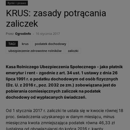
Rynki i prawo
KRUS: zasady potrącania
zaliczek
Przez
Ogrodinfo
-
16 stycznia 2017
TAGI
krus
podatek dochodowy
ubezpieczenie zdrowotne rolników
zaliczki
Kasa Rolniczego Ubezpieczenia Społecznego - jako płatnik
emerytur i rent - zgodnie z art. 34 ust. 1 ustawy z dnia 26
lipca 1991 r. o podatku dochodowym od osób fizycznych
(Dz. U. z 2016 r., poz. 2032 ze zm.) zobowiązana jest do
pobierania comiesięcznych zaliczek na podatek
dochodowy od wypłacanych świadczeń.
Od 1 stycznia 2017 r. zaliczki te ustala się w kwocie równej 18
proc. świadczenia uzyskanego w danym miesiącu, minus
miesięczna kwota zmniejszająca podatek równa 46,33 zł
(ustalona od obowiązującej do końca 2016 r. kwoty