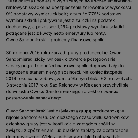
Kasa oblicza i pobiera z wypłacanych świadczeń emerytalno-
rentowych składkę na ubezpieczenie zdrowotne w wysokości
9% podstawy wymiaru składki; z tym że 7,75% podstawy
wymiaru składki pokrywane jest z zaliczki na podatek
dochodowy, a pozostałe 1,25% podstawy wymiaru składki
potrącane jest z kwoty netto emerytury lub renty.
Owoc Sandomierski – problemy finansowe spółki.
30 grudnia 2016 roku zarząd grupy producenckiej Owoc
Sandomierski złożył wniosek o otwarcie postępowania
sanacyjnego. Trudności finansowe spółki doprowadziły do
zagrożenia stanem niewypłacalności. Na koniec listopada
2016 roku suma zobowiązań spółki była bliska 62 mln złotych.
3 stycznia 2017 roku Sąd Rejonowy w Kielcach przychylił się
do wniosku Owocu Sandomierskiego i orzekł o otwarciu
postepowania sanacyjnego.
Owoc Sandomierski jest największą grupą producencką w
rejonie Sandomierza. Od dłuższego czasu wielu sadowników,
członków grupy jest w konflikcie z zarządem spółki w
związku z opóźnieniami lub brakiem zapłaty za dostarczone
do grupy owoce. Wiele z tych spraw miało finał w sądzie.