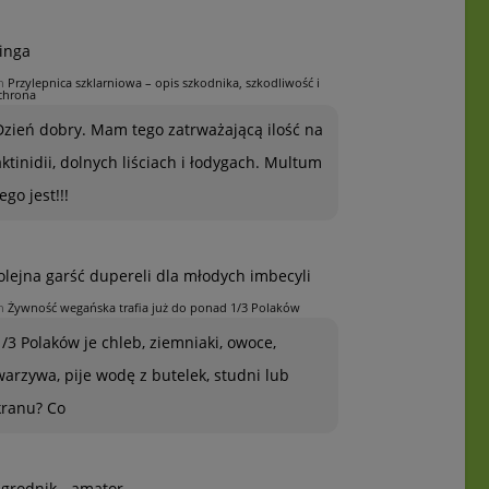
inga
n
Przylepnica szklarniowa – opis szkodnika, szkodliwość i
chrona
Dzień dobry. Mam tego zatrważającą ilość na
aktinidii, dolnych liściach i łodygach. Multum
ego jest!!!
olejna garść dupereli dla młodych imbecyli
n
Żywność wegańska trafia już do ponad 1/3 Polaków
1/3 Polaków je chleb, ziemniaki, owoce,
warzywa, pije wodę z butelek, studni lub
kranu? Co
grodnik - amator