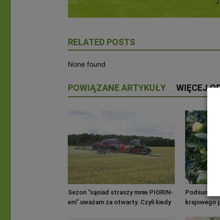
RELATED POSTS
None found
POWIĄZANE ARTYKUŁY
WIĘCEJ O
Sezon “sąsiad straszy mnie PIORIN-
Podsumowan
em” uważam za otwarty. Czyli kiedy
krajowego 
można opryskiwać, a kiedy nie
PROW 2014