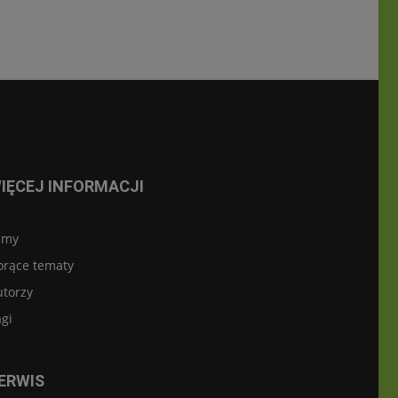
IĘCEJ INFORMACJI
lmy
orące tematy
utorzy
gi
ERWIS