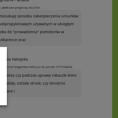
n
Jabłkowe prognozy dla Chin
Poszukuję sposobu zabezpieczenia sznurków
polipropylenowych używanych w ubiegłym
roku do "prowadzenia" pomidorów w
szklarence oraz
rszula Hahajska
n
Żywność wegańska trafia już do ponad 1/3 Polaków
To zależy czy podczas uprawy robaczki które
ją zjadały, zostały otrute, czy skrzętnie
zebrane i