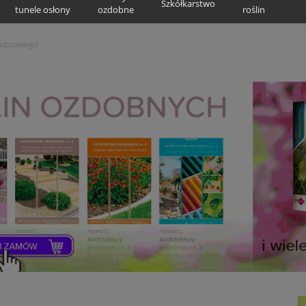
Szkółkarstwo
tunele osłony
ozdobne
roślin
adziowego