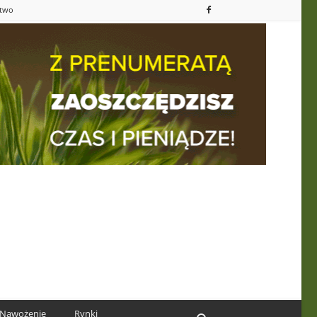
ctwo
Nawożenie
Rynki