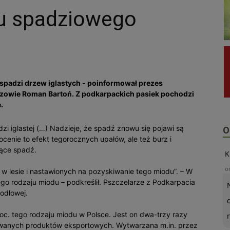
u spadziowego
spadzi drzew iglastych - poinformował prezes
owie Roman Bartoń. Z podkarpackich pasiek pochodzi
.
zi iglastej (…) Nadzieje, że spadź znowu się pojawi są
O
cenie to efekt tegorocznych upałów, ale też burz i
jące spadź.
K
o
h w lesie i nastawionych na pozyskiwanie tego miodu”. – W
go rodzaju miodu – podkreślił. Pszczelarze z Podkarpacia
odłowej.
c. tego rodzaju miodu w Polsce. Jest on dwa-trzy razy
iwanych produktów eksportowych. Wytwarzana m.in. przez