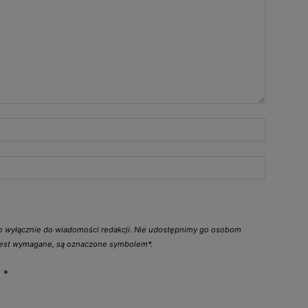
go wyłącznie do wiadomości redakcji. Nie udostępnimy go osobom
 jest wymagane, są oznaczone symbolem*.
y
*