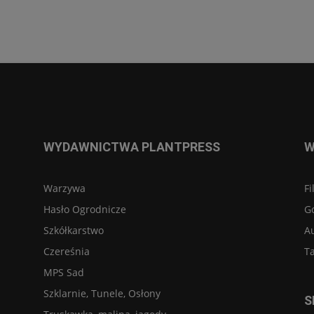
WYDAWNICTWA PLANTPRESS
W
Warzywa
Fi
Hasło Ogrodnicze
G
Szkółkarstwo
A
Czereśnia
Ta
MPS Sad
Szklarnie, Tunele, Osłony
S