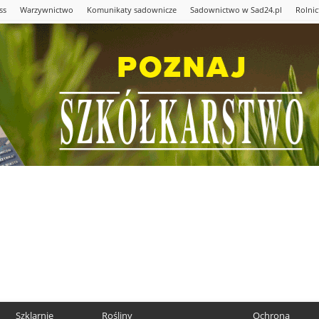
ss
Warzywnictwo
Komunikaty sadownicze
Sadownictwo w Sad24.pl
Rolni
Szklarnie
Rośliny
Ochrona