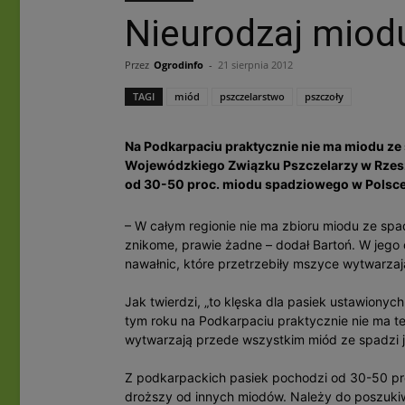
Nieurodzaj miod
Przez
Ogrodinfo
-
21 sierpnia 2012
TAGI
miód
pszczelarstwo
pszczoły
Na Podkarpaciu praktycznie nie ma miodu ze 
Wojewódzkiego Związku Pszczelarzy w Rzesz
od 30-50 proc. miodu spadziowego w Polsce
– W całym regionie nie ma zbioru miodu ze spad
znikome, prawie żadne – dodał Bartoń. W jego o
nawałnic, które przetrzebiły mszyce wytwarza
Jak twierdzi, „to klęska dla pasiek ustawionyc
tym roku na Podkarpaciu praktycznie nie ma te
wytwarzają przede wszystkim miód ze spadzi j
Z podkarpackich pasiek pochodzi od 30-50 pro
droższy od innych miodów. Należy do poszuk