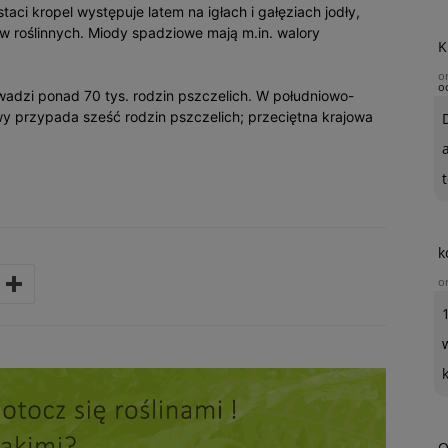
ci kropel występuje latem na igłach i gałęziach jodły,
ów roślinnych. Miody spadziowe mają m.in. walory
K
o
o
wadzi ponad 70 tys. rodzin pszczelich. W południowo-
wy przypada sześć rodzin pszczelich; przeciętna krajowa
t
k
o
O