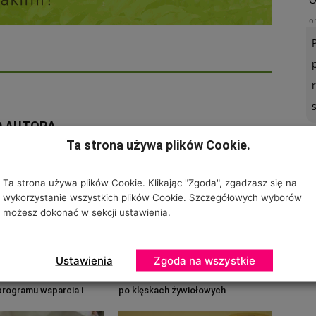
o
D AUTORA
Ta strona używa plików Cookie.
U
o
Ta strona używa plików Cookie. Klikając "Zgoda", zgadzasz się na
wykorzystanie wszystkich plików Cookie. Szczegółowych wyborów
możesz dokonać w sekcji ustawienia.
Ustawienia
Zgoda na wszystkie
ie czterech naborów z
Wsparcie dla pszczelarzy i rolników
programu wsparcia i
po klęskach żywiołowych
-2020