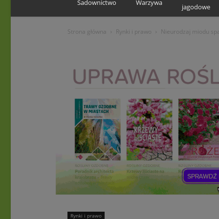
Sadownictwo
Warzywa
jagodowe
Strona główna
Rynki i prawo
Nieurodzaj miodu sp
Rynki i prawo