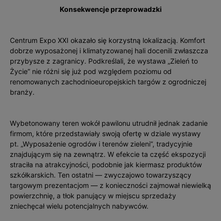
Konsekwencje przeprowadzki
Centrum Expo XXI okazało się korzystną lokalizacją. Komfort
dobrze wyposażonej i klimatyzowanej hali docenili zwłaszcza
przybysze z zagranicy. Podkreślali, że wystawa „Zieleń to
Życie” nie różni się już pod względem poziomu od
renomowanych zachodnioeuropejskich targów z ogrodniczej
branży.
Wybetonowany teren wokół pawilonu utrudnił jednak zadanie
firmom, które przedstawiały swoją ofertę w dziale wystawy
pt. „Wyposażenie ogrodów i terenów zieleni”, tradycyjnie
znajdującym się na zewnątrz. W efekcie ta część ekspozycji
straciła na atrakcyjności, podobnie jak kiermasz produktów
szkółkarskich. Ten ostatni — zwyczajowo towarzyszący
targowym prezentacjom — z konieczności zajmował niewielką
powierzchnię, a tłok panujący w miejscu sprzedaży
zniechęcał wielu potencjalnych nabywców.