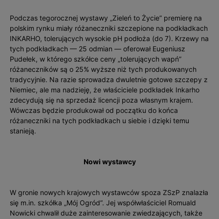
Podczas tegorocznej wystawy „Zieleń to Życie” premierę na
polskim rynku miały różaneczniki szczepione na podkładkach
INKARHO, tolerujących wysokie pH podłoża (do 7). Krzewy na
tych podkładkach — 25 odmian — oferował Eugeniusz
Pudełek, w którego szkółce ceny „tolerujących wapń”
różaneczników są o 25% wyższe niż tych produkowanych
tradycyjnie. Na razie sprowadza dwuletnie gotowe szczepy z
Niemiec, ale ma nadzieję, że właściciele podkładek Inkarho
zdecydują się na sprzedaż licencji poza własnym krajem.
Wówczas będzie produkował od początku do końca
różaneczniki na tych podkładkach u siebie i dzięki temu
stanieją.
Nowi wystawcy
W gronie nowych krajowych wystawców spoza ZSzP znalazła
się m.in. szkółka „Mój Ogród”. Jej współwłaściciel Romuald
Nowicki chwalił duże zainteresowanie zwiedzających, także