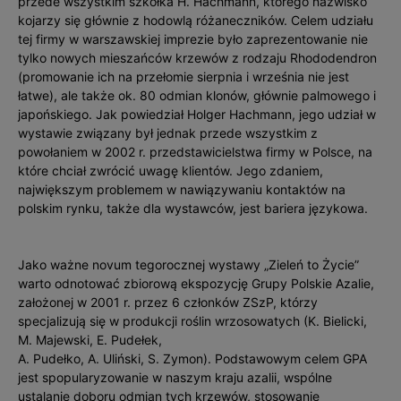
przede wszystkim szkółka H. Hachmann, którego nazwisko
kojarzy się głównie z hodowlą różaneczników. Celem udziału
tej firmy w warszawskiej imprezie było zaprezentowanie nie
tylko nowych mieszańców krzewów z rodzaju Rhododendron
(promowanie ich na przełomie sierpnia i września nie jest
łatwe), ale także ok. 80 odmian klonów, głównie palmowego i
japońskiego. Jak powiedział Holger Hachmann, jego udział w
wystawie związany był jednak przede wszystkim z
powołaniem w 2002 r. przedstawicielstwa firmy w Polsce, na
które chciał zwrócić uwagę klientów. Jego zdaniem,
największym problemem w nawiązywaniu kontaktów na
polskim rynku, także dla wystawców, jest bariera językowa.
Jako ważne novum tegorocznej wystawy „Zieleń to Życie”
warto odnotować zbiorową ekspozycję Grupy Polskie Azalie,
założonej w 2001 r. przez 6 członków ZSzP, którzy
specjalizują się w produkcji roślin wrzosowatych (K. Bielicki,
M. Majewski, E. Pudełek,
A. Pudełko, A. Uliński, S. Zymon). Podstawowym celem GPA
jest spopularyzowanie w naszym kraju azalii, wspólne
ustalanie doboru odmian tych krzewów, stosowanie