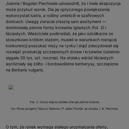
Joanna i Bogdan Piechowie udowodnili, że i mała ekspozycja
może przykuć wzrok. Dla jej optycznego powiększenia
wykorzystali lustra, a rośliny umieścili w szafirowych
donicach. Uwagę zwracał zresztą sam asortyment —
dominowały pienne formy krzewów iglastych (fot. 2) i
liściastych. Właściciele podkreślali, że jako szkółkarze ze
stosunkowo krótkim stażem, musieli w warunkach rosnącej
konkurencji poszukać niszy na rynku i stąd zdecydowali się
rozwijać produkcję szczepionych drzew i krzewów (ostatnio
sięgała 30 tys. szt. rocznie). Na stoisku wśród liściastych
wyróżniały się żółto- i bordowolistne berberysy, szczepione
na
Berberis vulgaris
.
Fot. 2. Coraz więcej szkółek oferuje pienne krzewy
(tu:
Picea pungens
'Glauca Globosa i
P. abies
'Pumila’ ze stoiska J. B. Piechów)
O tym, że rynek wymaga stałego urozmaicania oferty,