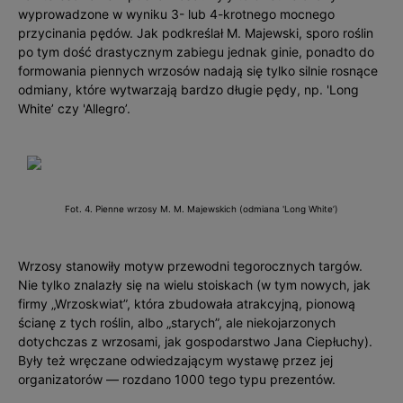
wyprowadzone w wyniku 3- lub 4-krotnego mocnego
przycinania pędów. Jak podkreślał M. Majewski, sporo roślin
po tym dość drastycznym zabiegu jednak ginie, ponadto do
formowania piennych wrzosów nadają się tylko silnie rosnące
odmiany, które wytwarzają bardzo długie pędy, np. 'Long
White’ czy 'Allegro’.
Fot. 4. Pienne wrzosy M. M. Majewskich (odmiana 'Long White’)
Wrzosy stanowiły motyw przewodni tegorocznych targów.
Nie tylko znalazły się na wielu stoiskach (w tym nowych, jak
firmy „Wrzoskwiat”, która zbudowała atrakcyjną, pionową
ścianę z tych roślin, albo „starych”, ale niekojarzonych
dotychczas z wrzosami, jak gospodarstwo Jana Ciepłuchy).
Były też wręczane odwiedzającym wystawę przez jej
organizatorów — rozdano 1000 tego typu prezentów.