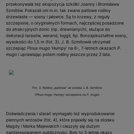
przekonywała też ekspozycja szkółki Joanny i Bronisława
Szmitów. Pokazali oni m.in. tak zwane patiowe rośliny
drzewiaste — sosny i jałowce. Są to krzewy, z reguły
szczepione, o oryginalnych formach, najczęściej posadzone
do atrakcyjnych donic (np. drewnianych), służące do
dekoracji tarasów, werand, loggii, itp. Bonzajokształtne sosny,
wysokości do 1,5 m (fot. 3), J. B. Szmitowie otrzymali
szczepiąc
Pinus mugo
'Humpy’ na 6-, 7-letnich okazach
P.
mugo
i uprawiając potem rośliny jeszcze przez 2 lata.
Fot. 3. Roślina „patiowa” ze stoiska J. B. Szmitów
(
Pinus mugo
'Humpy’ szczepiona na
P. mugo
)
Doświadczenia i starań wymagało też wyprodukowanie
piennych wrzosów (fot. 4), które pojawiły się na stoisku
Magdy i Marka Majewskich i cieszyły się dużym
zainteresowaniem publiczności. Były to 3-letnie okazy