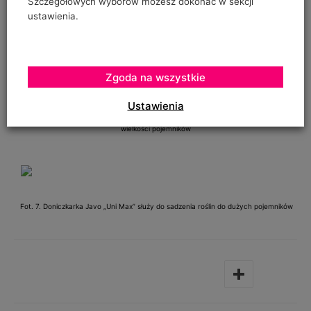
Szczegółowych wyborów możesz dokonać w sekcji
szkółkarzy cieszyła się także doniczkarka Javo „Uni-Max”
ustawienia.
(fot. 7), do sadzenia dużych roślin, których coraz więcej
produkuje się w Polsce.
Zgoda na wszystkie
Ustawienia
Fot. 6. Doniczkarka Javo Plus umożliwia dostosowanie podajników do różnych
wielkości pojemników
Fot. 7. Doniczkarka Javo „Uni Max” służy do sadzenia roślin do dużych pojemników