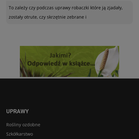
To zależy czy podczas uprawy robaczki które ją zjadały,
zostały otrute, czy skrzętnie zebrane i
UPRAWY
Rośliny ozdobne
Szkółkarstwo