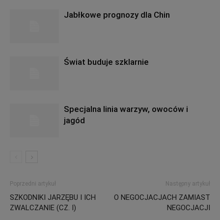
Jabłkowe prognozy dla Chin
Świat buduje szklarnie
Specjalna linia warzyw, owoców i
jagód
Poprzedni artykuł
Następny artykuł
SZKODNIKI JARZĘBU I ICH
O NEGOCJACJACH ZAMIAST
ZWALCZANIE (CZ. I)
NEGOCJACJI