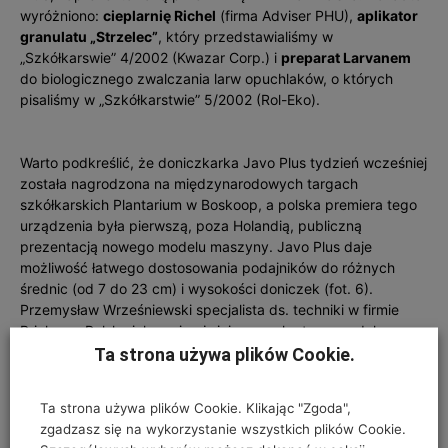
wyróżniono:
cieplarnię Richel
(firma Adviser PHU),
aplikator
granulatu „Strzelec”
, który przedstawialiśmy w
„Szkółkarswie” 4/2002 (Kwazar Corp.) i
preparat Larvanem
do biologicznego zwalczania larw opuchlaków, o których
pisaliśmy w „Szkółkarstwie” 5/2002 (Rol-Eko).
Warto podkreślić, że doniczkarka Javo Plus tydzień wcześniej
została nagrodzona na międzynarodowych targach
szkółkarskich Plantarium w Boskoop, a polska premiera tego
urządzenia była pierwszą, poza Holandią, publiczną
prezentacją nowego modelu maszyny. Javo Plus daje
możliwość łatwego dostosowania podajników do różnych
średnic (od 7 do 23 cm) i wysokości doniczek (fot. 6).
Przemysław Wrześniewski specjalista ds. techniki w firmie
Brinkman Polska jako najważniejsze cechy tego modelu
wymienił jednak możliwość płynnej regulacji prędkości
Ta strona używa plików Cookie.
podawania podłoża oraz obrotów karuzeli i precyzyjne
dawkowanie substratu, a także cichą pracę maszyny
Ta strona używa plików Cookie. Klikając "Zgoda",
(uzyskaną m.in. dzięki zastosowaniu pasa gumowo-
zgadzasz się na wykorzystanie wszystkich plików Cookie.
parcianego). Na stoisku Brinkmana dużym zainteresowaniem