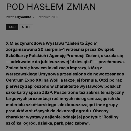
POD HASŁEM ZMIAN
Przez
Ogrodinfo
-
1 czerwca 2002
TAGI
NULL
X Międzynarodowa Wystawa "Zieleń to Życie",
zorganizowana 30 sierpnia–1 września przez Związek
Szkółkarzy Polskich i Agencję Promocji Zieleni, okazała się
— adekwatnie do jubileuszowej "dziesiątki" — przełomowa.
Zmieniła się bowiem lokalizacja imprezy, którą z
warszawskiego Ursynowa przeniesiono do nowoczesnego
Centrum Expo XXI na Woli, a także jej formuła. Otóż po raz
pierwszy zaproszono w charakterze wystawców polskich
szkółkarzy spoza ZSzP. Poszerzono też zakres tematyczny
targowych prezentacji roślinnych nie ograniczając ich do
materiału szkółkarskiego, ale dopuszczając i inne grupy
produktów służących do dekoracji ogrodu. Obecny
charakter wystawy najlepiej oddaje jej podtytuł: "Rośliny,
szkółka, ogród, działka, park, plac zabaw".