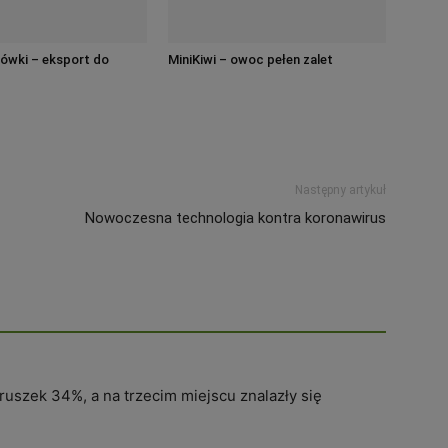
rówki – eksport do
MiniKiwi – owoc pełen zalet
Następny artykuł
Nowoczesna technologia kontra koronawirus
uszek 34%, a na trzecim miejscu znalazły się