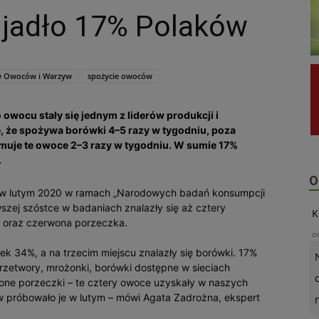
 jadło 17% Polaków
w Owoców i Warzyw
spożycie owoców
 owocu stały się jednym z liderów produkcji i
 że spożywa borówki 4–5 razy w tygodniu, poza
muje te owoce 2–3 razy w tygodniu. W sumie 17%
.
O
y w lutym 2020 w ramach „Narodowych badań konsumpcji
wszej szóstce w badaniach znalazły się aż cztery
K
a oraz czerwona porzeczka.
o
k 34%, a na trzecim miejscu znalazły się borówki. 17%
rzetwory, mrożonki, borówki dostępne w sieciach
wone porzeczki – te cztery owoce uzyskały w naszych
w próbowało je w lutym – mówi Agata Zadrożna, ekspert