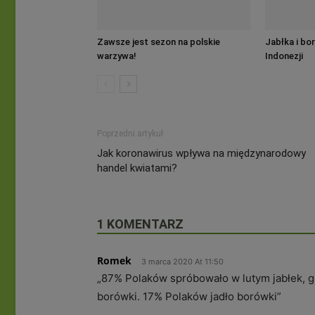
Zawsze jest sezon na polskie
Jabłka i bo
warzywa!
Indonezji
Poprzedni artykuł
Jak koronawirus wpływa na międzynarodowy
handel kwiatami?
1 KOMENTARZ
Romek
3 marca 2020 At 11:50
„87% Polaków spróbowało w lutym jabłek, gr
borówki. 17% Polaków jadło borówki”