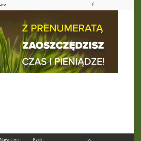
ctwo
Nawożenie
Rynki