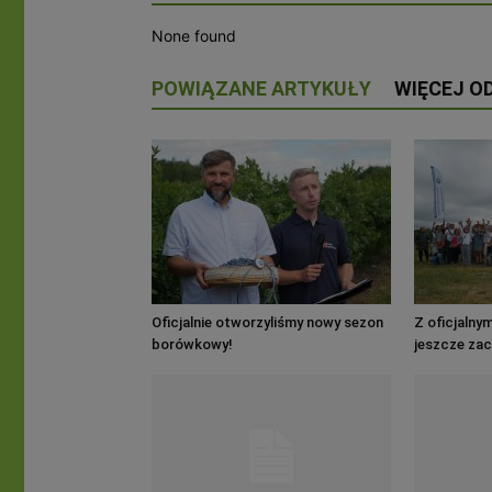
None found
POWIĄZANE ARTYKUŁY
WIĘCEJ O
Oficjalnie otworzyliśmy nowy sezon
Z oficjalny
borówkowy!
jeszcze za