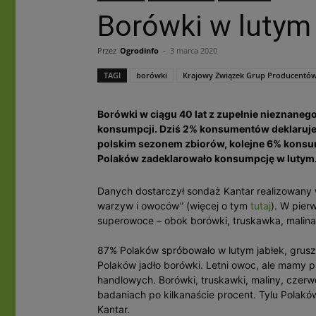
Borówki w lutym
Przez
Ogrodinfo
-
3 marca 2020
TAGI
borówki
Krajowy Związek Grup Producentó
Borówki w ciągu 40 lat z zupełnie nieznanego
konsumpcji. Dziś 2% konsumentów deklaruje,
polskim sezonem zbiorów, kolejne 6% konsu
Polaków zadeklarowało konsumpcję w lutym
Danych dostarczył sondaż Kantar realizowan
warzyw i owoców” (więcej o tym
tutaj
). W pier
superowoce – obok borówki, truskawka, malin
87% Polaków spróbowało w lutym jabłek, grusze
Polaków jadło borówki. Letni owoc, ale mamy p
handlowych. Borówki, truskawki, maliny, czer
badaniach po kilkanaście procent. Tylu Polakó
Kantar.