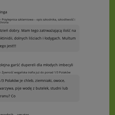
inga
n
Przylepnica szklarniowa – opis szkodnika, szkodliwość i
chrona
Dzień dobry. Mam tego zatrważającą ilość na
aktinidii, dolnych liściach i łodygach. Multum
ego jest!!!
olejna garść dupereli dla młodych imbecyli
n
Żywność wegańska trafia już do ponad 1/3 Polaków
1/3 Polaków je chleb, ziemniaki, owoce,
warzywa, pije wodę z butelek, studni lub
kranu? Co
grodnik - amator