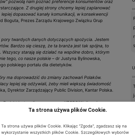
ów” pozwolą nam poznać preferencje konsumentów oraz
ystarczające. Z drugiej strony chcemy lepiej zaplanować
o
, lepiej dopasować kanały komunikacji, w konsekwencji
ld Boguta, Prezes Zarządu Krajowego Związku Grup
ej pory twardych danych dotyczących spożycia. Jestem
w. Bardzo się cieszę, że ta branża jest tak spójna, to
. Wszyscy starają się działać na wspólne dobro, którym
ie tego, co nasze polskie
– dr Justyna Bylinowska,
go polskiego portalu dla dietetyków.
U
o
, który ma doprowadzić do zmiany zachowań Polaków.
acy lepiej się odżywiali, żeby mieli większą świadomość
a, Dyrektor Zarządzający Public Division, Kantar Polska.
 Projekt jest realizowany przez KZGPOiW dla całego
stkie organizacje branżowe, których jest ponad 20.
Ta strona używa plików Cookie.
nżowych, świadczy o dużym zapotrzebowaniu na tego typu
by skutecznie docierać do konsumenta. Żeby uzyskiwać
Ta strona używa plików Cookie. Klikając "Zgoda", zgadzasz się na
gólne organizacje. Bardzo serdecznie zachęcam do
wykorzystanie wszystkich plików Cookie. Szczegółowych wyborów
 i jak najszerszego ich publikowania, dostarczania tych