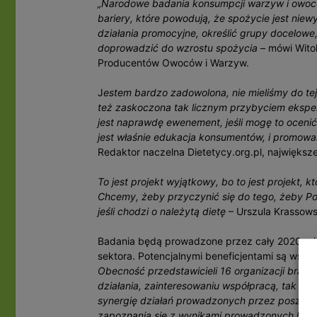
„Narodowe badania konsumpcji warzyw i owoc
bariery, które powodują, że spożycie jest niew
działania promocyjne, określić grupy docelowe
doprowadzić do wzrostu spożycia
– mówi Wito
Producentów Owoców i Warzyw.
J
estem bardzo zadowolona, nie mieliśmy do t
też zaskoczona tak licznym przybyciem ekspertó
jest naprawdę ewenement, jeśli mogę to ocenić
jest właśnie edukacja konsumentów, i promowan
Redaktor naczelna Dietetycy.org.pl, największe
To jest projekt wyjątkowy, bo to jest projekt
Chcemy, żeby przyczynić się do tego, żeby Pol
jeśli chodzi o należytą dietę
– Urszula Krassowsk
Badania będą prowadzone przez cały 2020 rok.
sektora. Potencjalnymi beneficjentami są wszy
Obecność przedstawicieli 16 organizacji bra
działania, zainteresowaniu współpracą, tak a
synergię działań prowadzonych przez poszcze
zapoznania się z wynikami prowadzonych badań