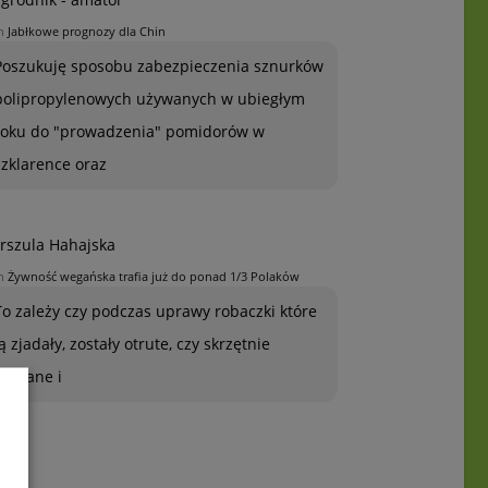
n
Jabłkowe prognozy dla Chin
Poszukuję sposobu zabezpieczenia sznurków
polipropylenowych używanych w ubiegłym
roku do "prowadzenia" pomidorów w
szklarence oraz
rszula Hahajska
n
Żywność wegańska trafia już do ponad 1/3 Polaków
To zależy czy podczas uprawy robaczki które
ją zjadały, zostały otrute, czy skrzętnie
zebrane i