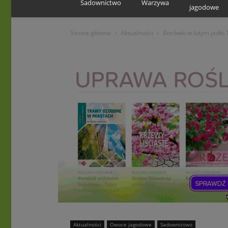
Sadownictwo
Warzywa
jagodowe
Strona główna
Aktualności
Borówki w lutym jadło
Aktualności
Owoce jagodowe
Sadownictwo