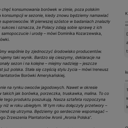
je chęć konsumowania borówek w zimie, poza polskim
K
a konsumpcji w sezonie, kiedy znowu będziemy namawiać
nkę superowoców. W pierwszej szóstce w badaniach znalazły
o
o
 sukces i oznacza, że Polacy zdają sobie sprawę z ich
 samopoczucie i urodę
– mówi Dominika Kozarzewska,
rówki.
t
liśmy wspólnie by zjednoczyć środowisko producentów.
brujemy taki wynik. Bardzo się cieszymy, deklaracje na
nały sezon i na kolejne – miejmy nadzieję – jeszcze
 już polska. Stała się częścią stylu życia
– mówi Ireneusz
k
lantatorów Borówki Amerykańskiej.
o
wanie na rynku owoców jagodowych. Nawet w okresie
 takich jak borówka, porzeczka, truskawka, malina. To co
ie tego produktu poszukują. Nasza sztafeta rozpoczyna
ny niż w roku ubiegłym. W tym roku dołączyły przetwory –
 trend się utrzyma. Będziemy go serdecznie wspomagać
–
o Zrzeszenia Plantatorów Aronii „Aronia Polska”.
O