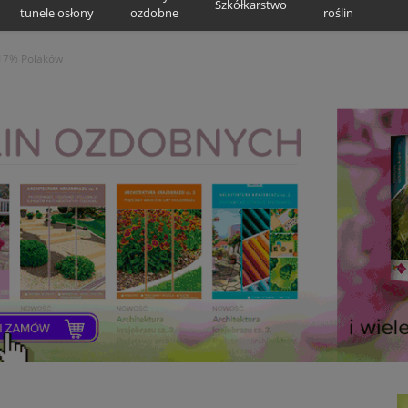
Szkółkarstwo
tunele osłony
ozdobne
roślin
 17% Polaków