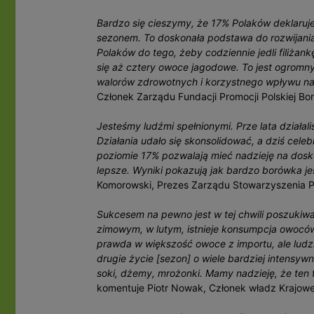
Bardzo się cieszymy, że 17% Polaków deklaru
sezonem. To doskonała podstawa do rozwijani
Polaków do tego, żeby codziennie jedli filiża
się aż cztery owoce jagodowe. To jest ogromny
walorów zdrowotnych i korzystnego wpływu na
Członek Zarządu Fundacji Promocji Polskiej Bo
Jesteśmy ludźmi spełnionymi. Prze lata działa
Działania udało się skonsolidować, a dziś cele
poziomie 17% pozwalają mieć nadzieję na dosko
lepsze. Wyniki pokazują jak bardzo borówka jest
Komorowski, Prezes Zarządu Stowarzyszenia P
Sukcesem na pewno jest w tej chwili poszuki
zimowym, w lutym, istnieje konsumpcja owoców
prawda w większość owoce z importu, ale ludz
drugie życie [sezon] o wiele bardziej intensyw
soki, dżemy, mrożonki. Mamy nadzieję, że ten
komentuje Piotr Nowak, Członek władz Krajoweg