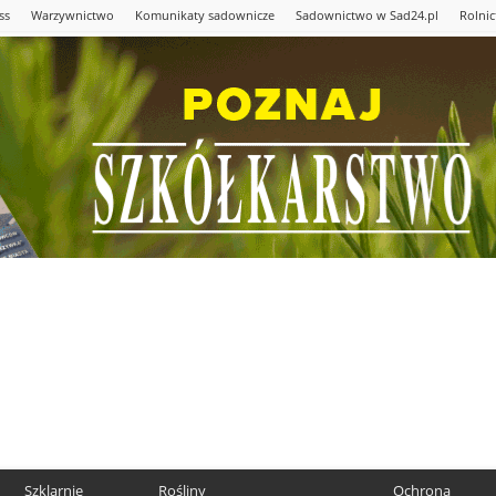
ss
Warzywnictwo
Komunikaty sadownicze
Sadownictwo w Sad24.pl
Rolni
Szklarnie
Rośliny
Ochrona