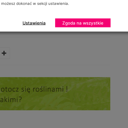
możesz dokonać w sekcji ustawienia.
ektorowi. Jako sektor chcemy odzyskać rynek
dla naszych polskich produktów
– puentuje Witold Boguta.
Ustawienia
Zgoda na wszystkie
woców i Warzyw