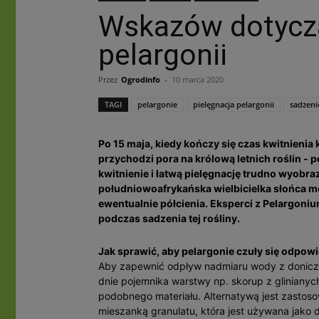
Wskazów dotycz
pelargonii
Przez
Ogrodinfo
-
10 marca 2020
TAGI
pelargonie
pielęgnacja pelargonii
sadzeni
Po 15 maja, kiedy kończy się czas kwitnienia
przychodzi pora na królową letnich roślin - pe
kwitnienie i łatwą pielęgnację trudno wyobrazi
południowoafrykańska wielbicielka słońca mo
ewentualnie półcienia. Eksperci z Pelargoni
podczas sadzenia tej rośliny.
Jak sprawić, aby pelargonie czuły się odpo
Aby zapewnić odpływ nadmiaru wody z doniczki 
dnie pojemnika warstwy np. skorup z glinianyc
podobnego materiału. Alternatywą jest zastos
mieszanką granulatu, która jest używana jako