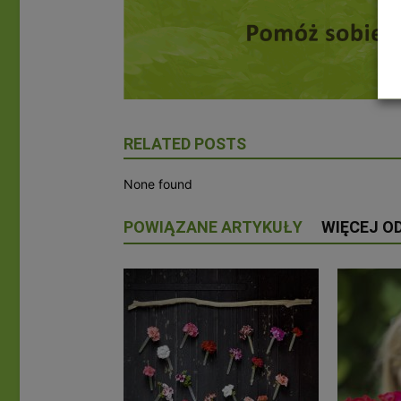
RELATED POSTS
None found
POWIĄZANE ARTYKUŁY
WIĘCEJ O