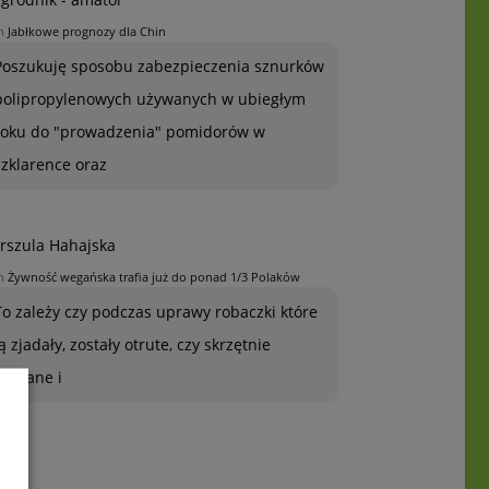
n
Jabłkowe prognozy dla Chin
Poszukuję sposobu zabezpieczenia sznurków
polipropylenowych używanych w ubiegłym
roku do "prowadzenia" pomidorów w
szklarence oraz
rszula Hahajska
n
Żywność wegańska trafia już do ponad 1/3 Polaków
To zależy czy podczas uprawy robaczki które
ją zjadały, zostały otrute, czy skrzętnie
zebrane i