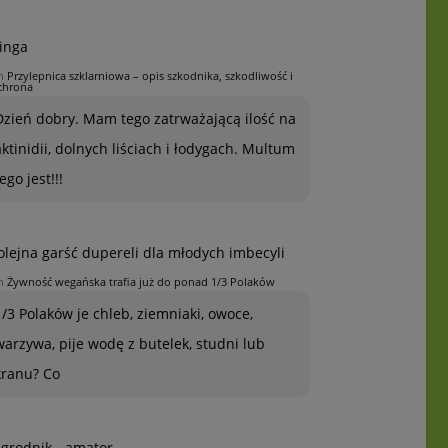
inga
n
Przylepnica szklarniowa – opis szkodnika, szkodliwość i
chrona
Dzień dobry. Mam tego zatrważającą ilość na
aktinidii, dolnych liściach i łodygach. Multum
ego jest!!!
olejna garść dupereli dla młodych imbecyli
n
Żywność wegańska trafia już do ponad 1/3 Polaków
1/3 Polaków je chleb, ziemniaki, owoce,
warzywa, pije wodę z butelek, studni lub
kranu? Co
grodnik - amator