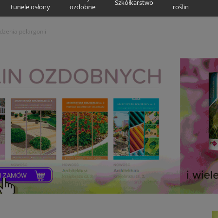
Szkółkarstwo
tunele osłony
ozdobne
roślin
zenia pelargonii