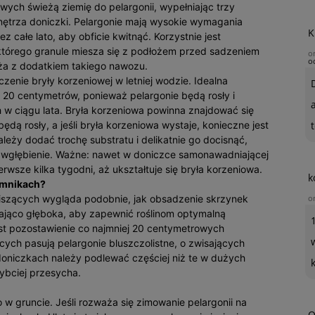
ych świeżą ziemię do pelargonii, wypełniając trzy
wnętrza doniczki. Pelargonie mają wysokie wymagania
K
całe lato, aby obficie kwitnąć. Korzystnie jest
którego granule miesza się z podłożem przed sadzeniem
o
o
oża z dodatkiem takiego nawozu.
zenie bryły korzeniowej w letniej wodzie. Idealna
j 20 centymetrów, ponieważ pelargonie będą rosły i
h w ciągu lata. Bryła korzeniowa powinna znajdować się
 będą rosły, a jeśli bryła korzeniowa wystaje, konieczne jest
t
ależy dodać trochę substratu i delikatnie go docisnąć,
e wgłębienie. Ważne: nawet w doniczce samonawadniającej
wsze kilka tygodni, aż ukształtuje się bryła korzeniowa.
k
emnikach?
wiszących wygląda podobnie, jak obsadzenie skrzynek
o
jąco głęboka, aby zapewnić roślinom optymalną
st pozostawienie co najmniej 20 centymetrowych
ych pasują pelargonie bluszczolistne, o zwisających
doniczkach należy podlewać częściej niż te w dużych
ybciej przesycha.
w gruncie. Jeśli rozważa się zimowanie pelargonii na
O