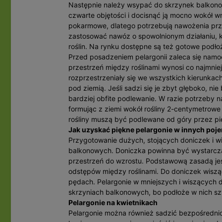
Następnie należy wsypać do skrzynek balkonow
czwarte objętości i docisnąć ją mocno wokół 
pokarmowe, dlatego potrzebują nawożenia przez 
zastosować nawóz o spowolnionym działaniu, 
roślin. Na rynku dostępne są też gotowe podł
Przed posadzeniem pelargonii zaleca się namoc
przestrzeń między roślinami wynosi co najmnie
rozprzestrzeniały się we wszystkich kierunkac
pod ziemią. Jeśli sadzi się je zbyt głęboko, nie
bardziej obfite podlewanie. W razie potrzeby n
formując z ziemi wokół rośliny 2-centymetrow
rośliny muszą być podlewane od góry przez pier
Jak uzyskać piękne pelargonie w innych poj
Przygotowanie dużych, stojących doniczek i 
balkonowych. Doniczka powinna być wystarcza
przestrzeń do wzrostu. Podstawową zasadą je
odstępów między roślinami. Do doniczek wisząc
pędach. Pelargonie w mniejszych i wiszących 
skrzyniach balkonowych, bo podłoże w nich sz
Pelargonie na kwietnikach
Pelargonie można również sadzić bezpośrednio 