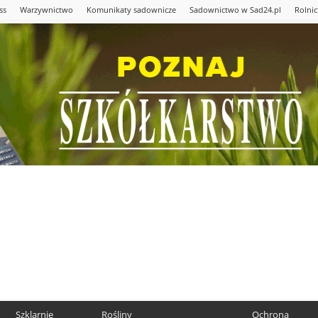
ss
Warzywnictwo
Komunikaty sadownicze
Sadownictwo w Sad24.pl
Rolni
Szklarnie
Rośliny
Ochrona