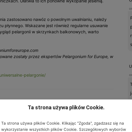
niczkach. Ułatwia to ich ponowne wykopanie jesienią.
o
zenia zastosowano nawóz o powolnym uwalnianiu, należy
zu płynnego. Wskazane jest również regularne usuwanie
ygląd pelargonii w skrzynkach balkonowych, warto
goniumforeurope.com
owane zostały przez ekspertów Pelargonium for Europe, w
U
/uniwersalne-pelargonie/
o
Ta strona używa plików Cookie.
Ta strona używa plików Cookie. Klikając "Zgoda", zgadzasz się na
wykorzystanie wszystkich plików Cookie. Szczegółowych wyborów