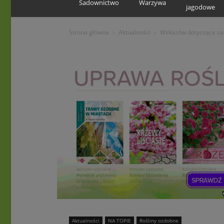
Sadownictwo
Warzywa
jagodowe
Strona główna
Aktualności
Wskazów dotyczące sad
Aktualności
NA TOPIE
Rośliny ozdobne