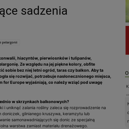
ące sadzenia
e pelargonii
 konwalii, hiacyntów, pierwiosnków i tulipanów,
largonię. Ze względu na jej piękne kolory, obfite
ć sobie bez niej letni ogród, taras czy balkon. Aby ta
O
gła się rozwijać, potrzebuje nasłonecznionego miejsca,
um for Europe wyjaśniają, co należy wziąć pod uwagę
K
o
wiednio w skrzynkach balkonowych?
i uniknąć zalania rośliny zaleca się rozprowadzenie na
h doniczek, glinianego kruszywa, keramzytu lub
owanie samonawadniających się donic ze specjalną
 dolna warstwa zamiast materiału drenażowego.