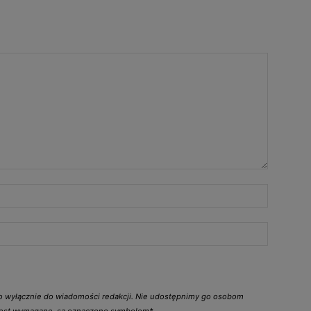
go wyłącznie do wiadomości redakcji. Nie udostępnimy go osobom
 jest wymagane, są oznaczone symbolem*.