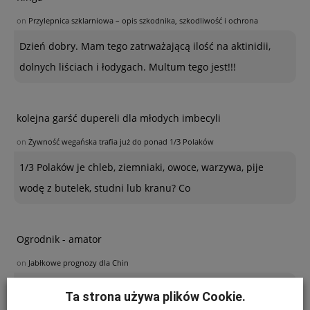
on
Przylepnica szklarniowa – opis szkodnika, szkodliwość i ochrona
Dzień dobry. Mam tego zatrważającą ilość na aktinidii,
dolnych liściach i łodygach. Multum tego jest!!!
kolejna garść dupereli dla młodych imbecyli
on
Żywność wegańska trafia już do ponad 1/3 Polaków
1/3 Polaków je chleb, ziemniaki, owoce, warzywa, pije
wodę z butelek, studni lub kranu? Co
Ogrodnik - amator
on
Jabłkowe prognozy dla Chin
Poszukuję sposobu zabezpieczenia sznurków
Ta strona używa plików Cookie.
polipropylenowych używanych w ubiegłym roku do