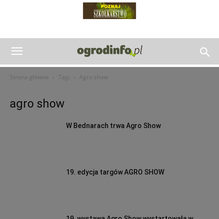
Strona główna
Tagi
Agro show
agro show
W Bednarach trwa Agro Show
19. edycja targów AGRO SHOW
19. wystawa Agro Show wystartowała w