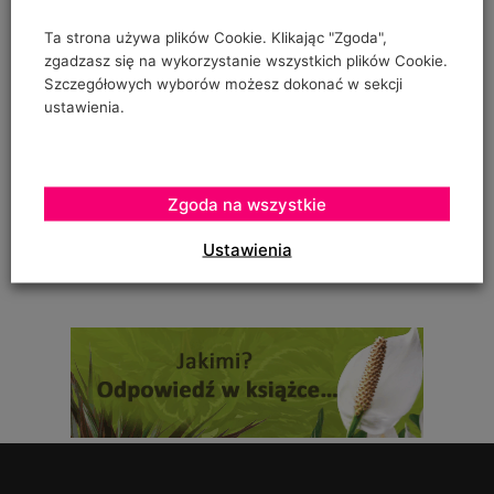
"prowadzenia" pomidorów w szklarence oraz
Ta strona używa plików Cookie. Klikając "Zgoda",
zgadzasz się na wykorzystanie wszystkich plików Cookie.
Szczegółowych wyborów możesz dokonać w sekcji
ustawienia.
Urszula Hahajska
on
Żywność wegańska trafia już do ponad 1/3 Polaków
To zależy czy podczas uprawy robaczki które ją zjadały,
Zgoda na wszystkie
zostały otrute, czy skrzętnie zebrane i
Ustawienia